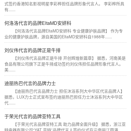
式签约香港知名影视明星李彩桦担任品牌形象代言人。 李彩桦所具
有......
何洛洛代言的品牌EltaMD安妍科
【何洛洛代言品牌EltaMD安妍科 专业健康护肤品牌】 作为专
业的健康护肤品牌，源自美国的EltaMD安妍科自1988年......
刘仪伟代言的品牌正是牛排
【刘仪伟代言品牌正是牛排 开创辉煌新篇章】 据悉，河南美是
食品有限公司旗下正是牛排成功签约刘仪伟担任品牌形象代言人。
美......
迪丽热巴代言的品牌力士
【迪丽热巴代言品牌力士 担任沐浴系列大中华区代言品牌人】
据悉，LUX力士正式宣布签约迪丽热巴担任力士沐浴系列大中华区
代......
于荣光代言的品牌亚特工具
【于荣光代言品牌亚特工具 助力品牌全面升级】 据悉，浙江亚
特电器有限公司“YAT 亚特”品牌代言人签约仪式在云南丽江圆满......