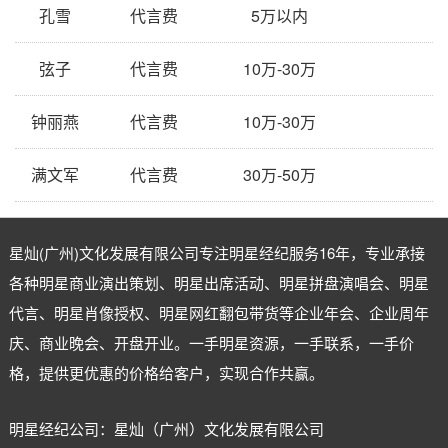
孔雪
代言费
5万以内
弦子
代言费
10万-30万
钟丽燕
代言费
10万-30万
满文军
代言费
30万-50万
星灿(广州)文化发展有限公司专注
明星经纪
服务16年，专业承接
各种明星商业演出策划、明星出席活动、明星拼盘演唱会、明星
代言、明星肖像授权、明星网红翻包带货等企业年会、企业周年
庆、商业晚会、开盘开业。一手明星资源，一手联系，一手价
格，提供更优惠的价格给客户，实现合作共赢。
明星经纪公司：星灿（广州）文化发展有限公司