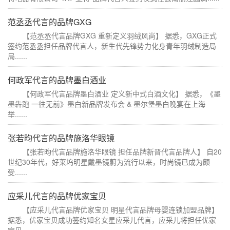
范丞丞代言的品牌GXG
【范丞丞代言品牌GXG 重新定义羽绒风尚】 据悉，GXG正式
签约范丞丞担任品牌代言人，新生代先锋势力化身青年羽绒制造局
局......
何政军代言的品牌墨白酒业
【何政军代言品牌墨白酒业 定义新中式白酒文化】 据悉，《墨
墨犇跑 一往无前》墨白新品牌发布会 & 墨尔堡墨白晚宴在上海
举......
张若昀代言的品牌施洛华眼镜
【张若昀代言品牌施洛华眼镜 担任品牌新晋代言品牌人】 自20
世纪30年代，好莱坞明星戴墨镜蔚为流行以来，时尚镜已成为颇
受......
应采儿代言的品牌优家宝贝
【应采儿代言品牌优家宝贝 明星代言品牌母婴连锁加盟品牌】
据悉，优家宝贝成功签约知名女星应采儿代言，应采儿将担任优家
宝贝......