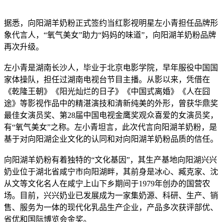
据悉，向阳湖羊奶粉正式签约当红影视明星左小青担任品牌形
象代言人，“氧气美女”助力“妈妈的味道”，向阳湖羊奶粉品牌
再次升级。
左小青是湖南长沙人，毕业于北京电影学院，早年服役中国国
家体操队，担任过湖南电视台节目主播。从影以来，凭借在
《乾隆王朝》《阳光灿烂的日子》《中国式离婚》《人在囧
途》等影视作品中的精湛演技和清新纯美的外形，曾获华鼎奖
最佳女演员奖、第28届中国电视金鹰奖观众喜爱的女演员奖，
有“氧气美女”之称。左小青坦言，此次代言向阳湖羊奶粉，是
基于对向阳湖企业文化的认同和对向阳湖羊奶粉品质的信任。
向阳湖羊奶粉有着独特的“文化基因”，其生产基地向阳湖兴兴
奶业位于湖北省咸宁市向阳湖畔，其前身是冰心、臧克家、沈
从文等文化名人在咸宁上山下乡期间于1979年创办的国营农
场。目前，兴兴奶业已发展成为一家集奶源、科研、生产、销
售、服务为一体的现代化乳品生产企业，产品多次获评部优、
省优和国际博览会金奖。