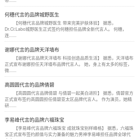
带......
何穗代言的品牌城野医生
【何穗代言品牌城野医生 带来完美护肤体验】 据悉，
Dr.Ci:Labo城野医生正式签约何穗担任品牌全新代言人。 何穗，
连......
谢娜代言的品牌天洋墙布
【谢娜代言品牌天洋墙布 科技创造品质生活】 据悉，天洋墙布
正式宣布谢娜担任天洋墙布品牌代言人。 她，身上有太多的标签，
微......
高圆圆代言的品牌倩碧
【高圆圆代言品牌倩碧 与倩碧一起美白进阶】 据悉，倩碧官方
正式宣布签约高圆圆担任倩碧亚太区品牌代言人。 作为演员，她精
研......
李易峰代言的品牌六福珠宝
【李易峰代言品牌六福珠宝 成就珠宝别样峰格】 据悉，六福珠
宝正式宣布签约颜值与实力兼备的魅力男神李易峰担任品牌全球代