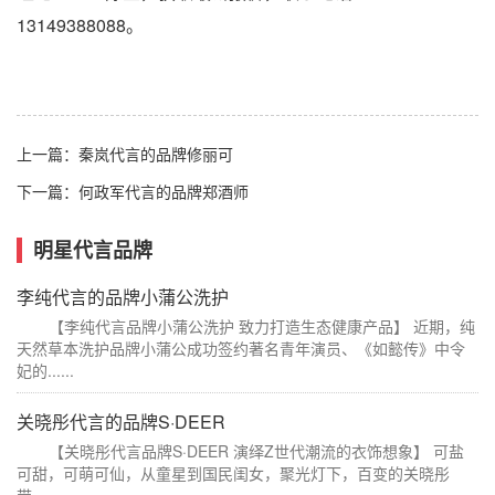
13149388088。
上一篇：
秦岚代言的品牌修丽可
下一篇：
何政军代言的品牌郑酒师
明星代言品牌
李纯代言的品牌小蒲公洗护
【李纯代言品牌小蒲公洗护 致力打造生态健康产品】 近期，纯
天然草本洗护品牌小蒲公成功签约著名青年演员、《如懿传》中令
妃的......
关晓彤代言的品牌S·DEER
【关晓彤代言品牌S·DEER 演绎Z世代潮流的衣饰想象】 可盐
可甜，可萌可仙，从童星到国民闺女，聚光灯下，百变的关晓彤