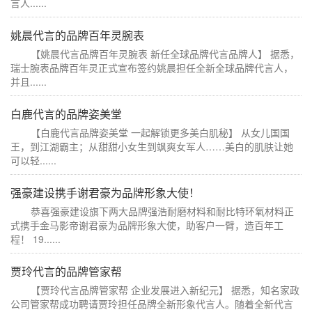
言人......
姚晨代言的品牌百年灵腕表
【姚晨代言品牌百年灵腕表 新任全球品牌代言品牌人】 据悉，
瑞士腕表品牌百年灵正式宣布签约姚晨担任全新全球品牌代言人，
并且......
白鹿代言的品牌姿美堂
【白鹿代言品牌姿美堂 一起解锁更多美白肌秘】 从女儿国国
王，到江湖霸主；从甜甜小女生到飒爽女军人……美白的肌肤让她
可以轻......
强豪建设携手谢君豪为品牌形象大使！
恭喜强豪建设旗下两大品牌强浩耐磨材料和耐比特环氧材料正
式携手金马影帝谢君豪为品牌形象大使，助客户一臂，造百年工
程！ 19......
贾玲代言的品牌管家帮
【贾玲代言品牌管家帮 企业发展进入新纪元】 据悉，知名家政
公司管家帮成功聘请贾玲担任品牌全新形象代言人。随着全新代言