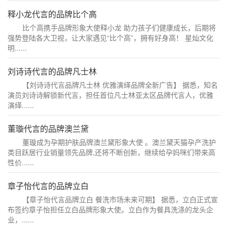
释小龙代言的品牌比个高
比个高携手品牌形象大使释小龙 助力孩子们健康成长，后期将
强势登陆各大卫视，让大家遇见“比个高”，拥有好身高！ 星灿文化
明......
刘诗诗代言的品牌凡士林
【刘诗诗代言品牌凡士林 优雅演绎品牌全新广告】 据悉，知名
演员刘诗诗解锁新代言，担任首位凡士林亚太区品牌代言人，优雅
演绎......
董璇代言的品牌澳兰黛
董璇成为孕期护肤品牌澳兰黛形象大使 。澳兰黛天猫孕产洗护
类目跃居行业销量领先品牌,还将不断创新，继续给孕妈咪们带来高
性价......
章子怡代言的品牌立白
【章子怡代言品牌立白 餐洗市场未来可期】 据悉，立白正式宣
布签约章子怡担任立白品牌形象大使。立白作为餐具洗涤的龙头企
业，......