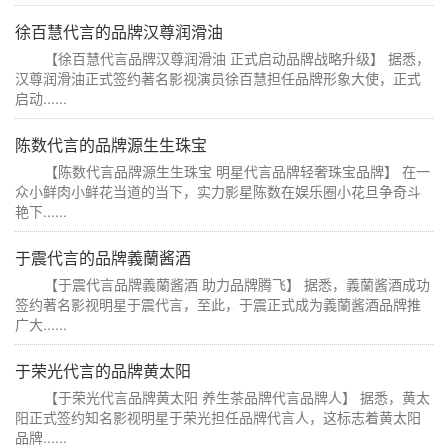
徐百慧代言的品牌汉尊润滑油
【徐百慧代言品牌汉尊润滑油 正式启动品牌战略升级】 据悉，
汉尊润滑油正式签约著名影视演员徐百慧担任品牌形象大使，正式
启动......
陈数代言的品牌源生生珠宝
【陈数代言品牌源生生珠宝 明星代言品牌轻奢珠宝品牌】 在一
众小鲜肉小鲜花当道的当下，实力影星陈数在娱乐圈小花旦争奇斗
艳下......
于震代言的品牌義蘭酱酒
【于震代言品牌義蘭酱酒 助力品牌腾飞】 据悉，義蘭酱酒成功
签约著名影视明星于震代言，至此，于震正式成为義蘭酱酒品牌推
广大......
于荣光代言的品牌黄太阳
【于荣光代言品牌黄太阳 养生茶品牌代言品牌人】 据悉，黄太
阳正式签约知名影视明星于荣光担任品牌代言人，这标志着黄太阳
品牌......