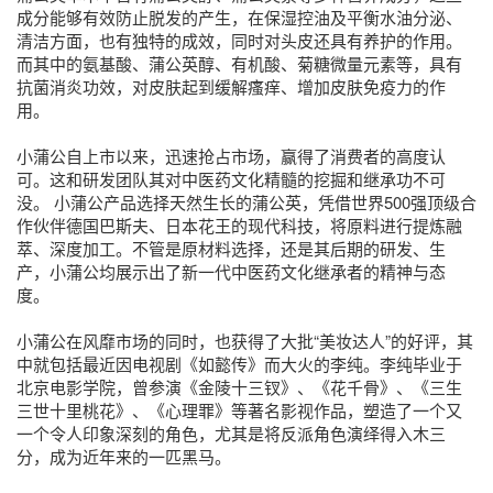
成分能够有效防止脱发的产生，在保湿控油及平衡水油分泌、
清洁方面，也有独特的成效，同时对头皮还具有养护的作用。
而其中的氨基酸、蒲公英醇、有机酸、菊糖微量元素等，具有
抗菌消炎功效，对皮肤起到缓解瘙痒、增加皮肤免疫力的作
用。
小蒲公自上市以来，迅速抢占市场，赢得了消费者的高度认
可。这和研发团队其对中医药文化精髓的挖掘和继承功不可
没。 小蒲公产品选择天然生长的蒲公英，凭借世界500强顶级合
作伙伴德国巴斯夫、日本花王的现代科技，将原料进行提炼融
萃、深度加工。不管是原材料选择，还是其后期的研发、生
产，小蒲公均展示出了新一代中医药文化继承者的精神与态
度。
小蒲公在风靡市场的同时，也获得了大批“美妆达人”的好评，其
中就包括最近因电视剧《如懿传》而大火的李纯。李纯毕业于
北京电影学院，曾参演《金陵十三钗》、《花千骨》、《三生
三世十里桃花》、《心理罪》等著名影视作品，塑造了一个又
一个令人印象深刻的角色，尤其是将反派角色演绎得入木三
分，成为近年来的一匹黑马。