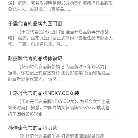
域】 据悉，著名影视明星柳岩成功签约蜜都担任品牌形
象代言人。追溯柳岩与蜜都品......
于震代言的品牌九匠门窗
【于震代言品牌九匠门窗 全面开启品牌再升级战
略】 据悉，山东九匠门窗正式签约于震担任品牌形象大
使。 于震，自出道以来，凭......
赵丽颖代言的品牌徐福记
【赵丽颖代言品牌徐福记 为品牌注入年轻活力】
据悉，徐福记正式官宣签约“国民好姑娘”赵丽颖担任品
牌全新形象代言人。 诚然......
王珞丹代言的品牌NEXY.CO女装
【王珞丹代言品牌NEXY.CO女装 为都会女性创造
智美时尚】 据悉，中国高端女装品牌NEXY.CO成功签
约中国著名影视剧......
孙佳奇代言的品牌叭茶
【孙佳奇代言品牌叭茶 打造健康潮流新茶饮品