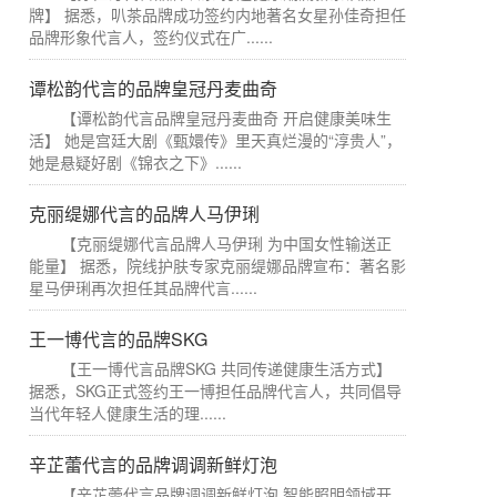
牌】 据悉，叭茶品牌成功签约内地著名女星孙佳奇担任
品牌形象代言人，签约仪式在广......
谭松韵代言的品牌皇冠丹麦曲奇
【谭松韵代言品牌皇冠丹麦曲奇 开启健康美味生
活】 她是宫廷大剧《甄嬛传》里天真烂漫的“淳贵人”，
她是悬疑好剧《锦衣之下》......
克丽缇娜代言的品牌人马伊琍
【克丽缇娜代言品牌人马伊琍 为中国女性输送正
能量】 据悉，院线护肤专家克丽缇娜品牌宣布：著名影
星马伊琍再次担任其品牌代言......
王一博代言的品牌SKG
【王一博代言品牌SKG 共同传递健康生活方式】
据悉，SKG正式签约王一博担任品牌代言人，共同倡导
当代年轻人健康生活的理......
辛芷蕾代言的品牌调调新鲜灯泡
【辛芷蕾代言品牌调调新鲜灯泡 智能照明领域开