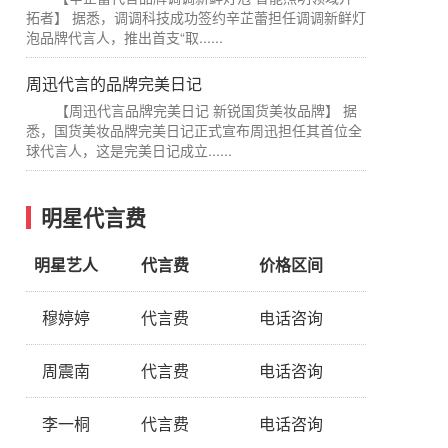
拓者】 据悉，调调科技成功签约辛芷蕾担任调调新鲜灯
泡品牌代言人，推出首支“取......
周迅代言的品牌完美日记
【周迅代言品牌完美日记 新锐国货美妆品牌】 据
悉，国货美妆品牌完美日记正式宣布周迅担任其首位全
球代言人，这是完美日记成立......
明星代言费
明星艺人
代言费
价格区间
穆婷婷
代言费
电话咨询
周震南
代言费
电话咨询
李一桐
代言费
电话咨询