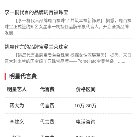
李一桐代言的品牌周百福珠宝
【李一桐代言品牌周百福珠宝 共筑幸福新饰界】 据悉，周百福
珠宝正式签约知名女星李一桐担任品牌形象代言人，开启全新品牌
发展......
姚晨代言的品牌宝曼兰朵珠宝
【姚晨代言品牌宝曼兰朵珠宝 挖掘女性深层至美】 据悉，来自
意大利米兰的国宝级工匠珠宝品牌——Pomellato宝曼兰朵，......
明星代言费
明星艺人
代言费
价格区间
蒋大为
代言费
10万-30万
李建义
代言费
电话咨询