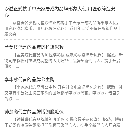
沙溢正式携手中天家居成为品牌形象大使,用匠心缔造安
心！
恭喜著名影视明星沙溢正式携手中天家居成为品牌形象大使，
用真心演绎欢乐，用匠心缔造安心！ 近几年沙溢不仅在影视作品上
屡次突......
孟美岐代言的品牌珂拉琪彩妆
【孟美岐代言品牌珂拉琪彩妆 成就彩妆潮牌新风尚】 据悉，新
锐潮酷彩妆珂拉琪成功签约孟美岐担任品牌全新代言人，携手开启
甜酷......
李冰冰代言的品牌公主购
【李冰冰代言品牌公主购 开启社交电商品牌化之旅】 据悉，社
交电商平台公主购宣布签约国际影星李冰冰代言。李冰冰凭借自身
的独......
钟楚曦代言的品牌博朗脱毛仪
【钟楚曦代言品牌博朗脱毛仪 引爆今夏美丽风潮】 据悉，博朗
正式签约演员钟楚曦担任品牌形象代言人，携手全新代言人开启精