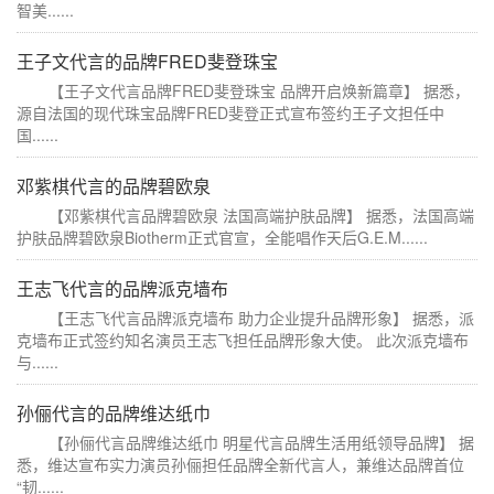
智美......
王子文代言的品牌FRED斐登珠宝
【王子文代言品牌FRED斐登珠宝 品牌开启焕新篇章】 据悉，
源自法国的现代珠宝品牌FRED斐登正式宣布签约王子文担任中
国......
邓紫棋代言的品牌碧欧泉
【邓紫棋代言品牌碧欧泉 法国高端护肤品牌】 据悉，法国高端
护肤品牌碧欧泉Biotherm正式官宣，全能唱作天后G.E.M......
王志飞代言的品牌派克墙布
【王志飞代言品牌派克墙布 助力企业提升品牌形象】 据悉，派
克墙布正式签约知名演员王志飞担任品牌形象大使。 此次派克墙布
与......
孙俪代言的品牌维达纸巾
【孙俪代言品牌维达纸巾 明星代言品牌生活用纸领导品牌】 据
悉，维达宣布实力演员孙俪担任品牌全新代言人，兼维达品牌首位
“韧......