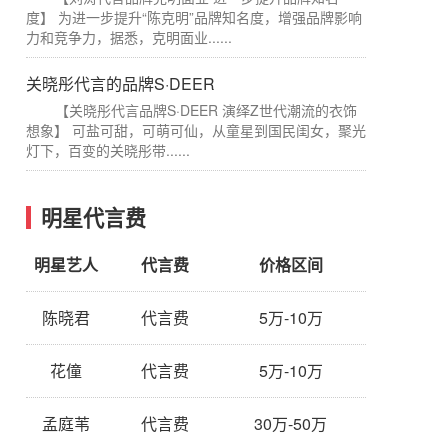
度】 为进一步提升“陈克明”品牌知名度，增强品牌影响
力和竞争力，据悉，克明面业......
关晓彤代言的品牌S·DEER
【关晓彤代言品牌S·DEER 演绎Z世代潮流的衣饰
想象】 可盐可甜，可萌可仙，从童星到国民闺女，聚光
灯下，百变的关晓彤带......
明星代言费
明星艺人
代言费
价格区间
陈晓君
代言费
5万-10万
花僮
代言费
5万-10万
孟庭苇
代言费
30万-50万