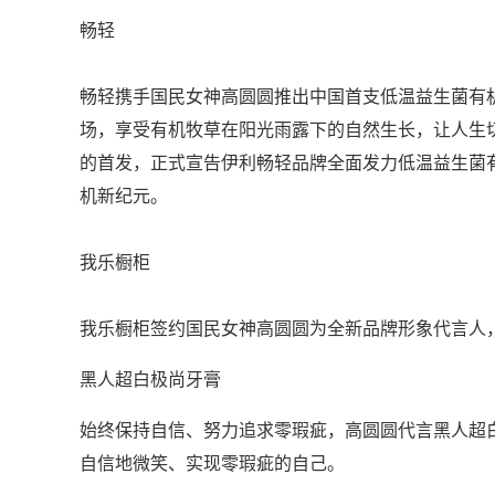
畅轻
畅轻携手国民女神高圆圆推出中国首支低温益生菌有
场，享受有机牧草在阳光雨露下的自然生长，让人生
的首发，正式宣告伊利畅轻品牌全面发力低温益生菌
机新纪元。
我乐橱柜
我乐橱柜签约国民女神高圆圆为全新品牌形象代言人
黑人超白极尚牙膏
始终保持自信、努力追求零瑕疵，高圆圆代言黑人超
自信地微笑、实现零瑕疵的自己。