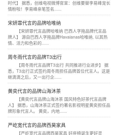
时代】 据悉，创维电视微博官宣：创维要替李易峰宠长
情粉啦！李易峰亲笔签名......
宋妍霏代言的品牌哈唯纳
【宋妍霏代言品牌哈唯纳 巴西人字拖品牌代言品
牌人】 源自巴西人字拖品牌Havaianas哈唯纳, 以其热
情、活力和色彩的......
周冬雨代言的品牌T3出行
【周冬雨代言品牌T3出行 共同推进行业进步】 据
悉，T3出行正式签约周冬雨担任品牌首位代言人。这是
继滴滴之后，又一出行企......
黄奕代言的品牌山海沐茶
【黄奕代言品牌山海沐茶 国风特色好茶代言品牌
人】 据悉，山海沐茶正式签约著名影视明星黄奕担任品
牌形象代言人。 黄奕，内地......
严屹宽代言的品牌西昊家具
【严屹宽代言品牌西昊家具 好座椅诞生更好灵