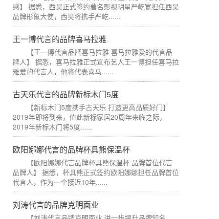
感】 据悉，西昊正式签约著名影视明星严屹宽担任西昊
品牌形象大使，西昊将携手严屹......
王一博代言的品牌喜马拉雅
【王一博代言品牌喜马拉雅 喜马拉雅爱的代言品
牌人】 据悉，喜马拉雅正式宣布艺人王一博担任喜马拉
雅爱的代言人，他将代表喜马......
古天乐代言的品牌新标木门5度
【新标木门5度携手古天乐 打造更高品质好门】
2019年即将到来，值此新标家居20周年来临之际，
2019年新标木门将5度......
欧阳娜娜代言的品牌杯具熊保温杯
【欧阳娜娜代言品牌杯具熊保温杯 品牌首位代言
品牌人】 据悉，杯具熊正式签约欧阳娜娜担任品牌首位
代言人，作为一个接近10年......
刘涛代言的品牌克明面业
【刘涛代言品牌克明面业 进一步提升品牌知名