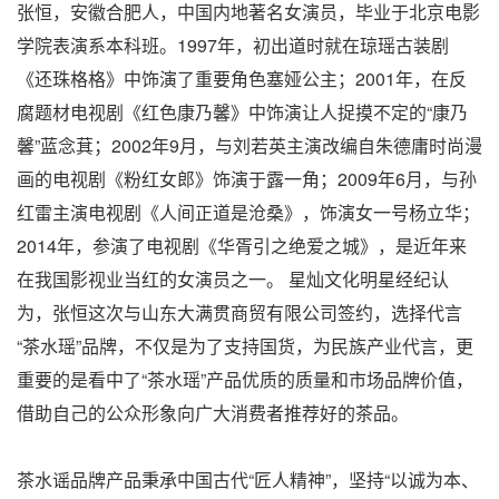
张恒，安徽合肥人，中国内地著名女演员，毕业于北京电影
学院表演系本科班。1997年，初出道时就在琼瑶古装剧
《还珠格格》中饰演了重要角色塞娅公主；2001年，在反
腐题材电视剧《红色康乃馨》中饰演让人捉摸不定的“康乃
馨”蓝念萁；2002年9月，与刘若英主演改编自朱德庸时尚漫
画的电视剧《粉红女郎》饰演于露一角；2009年6月，与孙
红雷主演电视剧《人间正道是沧桑》，饰演女一号杨立华；
2014年，参演了电视剧《华胥引之绝爱之城》，是近年来
在我国影视业当红的女演员之一。 星灿文化明星经纪认
为，张恒这次与山东大满贯商贸有限公司签约，选择代言
“茶水瑶”品牌，不仅是为了支持国货，为民族产业代言，更
重要的是看中了“茶水瑶”产品优质的质量和市场品牌价值，
借助自己的公众形象向广大消费者推荐好的茶品。
茶水谣品牌产品秉承中国古代“匠人精神”，坚持“以诚为本、