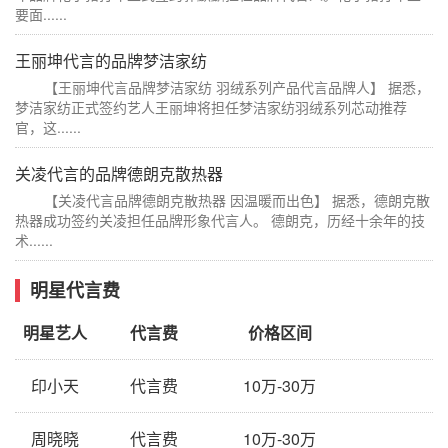
要面......
王丽坤代言的品牌梦洁家纺
【王丽坤代言品牌梦洁家纺 羽绒系列产品代言品牌人】 据悉，
梦洁家纺正式签约艺人王丽坤将担任梦洁家纺羽绒系列芯动推荐
官，这......
关凌代言的品牌德朗克散热器
【关凌代言品牌德朗克散热器 因温暖而出色】 据悉，德朗克散
热器成功签约关凌担任品牌形象代言人。 德朗克，历经十余年的技
术......
明星代言费
明星艺人
代言费
价格区间
印小天
代言费
10万-30万
周晓晓
代言费
10万-30万