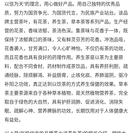
以信为天”的理念，用心做好产品。用自己独特的优秀品
质，努力为国货争光、为国货代言，为民族产业站台。该品
牌主营茶叶，有花茶，养生茶，草本茶等系列产品。生产经
营的花茶，香味浓郁，茶汤色深。集茶味与花香于一体，既
保持了浓郁爽口的茶味，又有鲜灵芬芳的花香。冲泡品吸，
花香袭人，甘芳满口，令人心旷神怡。不仅仍有茶的功效，
而且花香也具有良好的药理作用。养生茶是以茶为主要原
料，配合不同食材、药材制作成茶饮品，具有养肝利胆、疏
通经脉，除烦解渴、补益肠胃，止咳化痰、养肺滋阴，驱冷
补阳之功效，真正达到以饮茶的方式养生保健的效果。草本
茶主要茶源来自于各种草本植物，是天然植物营养茶，完全
取自于绿色的大自然，具有护肝润肺、促进消化、消除失
眠、疏解心神、营养脾脉的功效，长期饮用对于人体健康大
有益处。