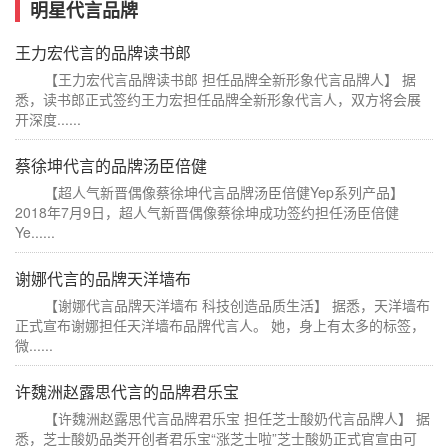
明星代言品牌
王力宏代言的品牌读书郎
【王力宏代言品牌读书郎 担任品牌全新形象代言品牌人】 据
悉，读书郎正式签约王力宏担任品牌全新形象代言人，双方将会展
开深度......
蔡徐坤代言的品牌汤臣倍健
【超人气新晋偶像蔡徐坤代言品牌汤臣倍健Yep系列产品】
2018年7月9日，超人气新晋偶像蔡徐坤成功签约担任汤臣倍健
Ye......
谢娜代言的品牌天洋墙布
【谢娜代言品牌天洋墙布 科技创造品质生活】 据悉，天洋墙布
正式宣布谢娜担任天洋墙布品牌代言人。 她，身上有太多的标签，
微......
许魏洲赵露思代言的品牌君乐宝
【许魏洲赵露思代言品牌君乐宝 担任芝士酸奶代言品牌人】 据
悉，芝士酸奶品类开创者君乐宝“涨芝士啦”芝士酸奶正式官宣由可