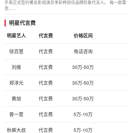
手表正式签约著名影视演员李彩桦担任品牌形象代言人。 每一款雷
克......
明星代言费
明星艺人
代言费
价格区间
徐百慧
代言费
电话咨询
刘维
代言费
30万-50万
郑淳元
代言费
30万-50万
黄旭
代言费
30万-50万
曾一萱
代言费
5万-10万
秋裤大叔
代言费
5万-10万