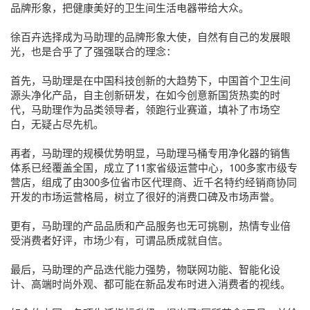
品牌形象，把健康美好的卫生间生活电器带给大众。
徐百卉选择成为马助理的品牌形象大使，自然有自己的发展眼
光，也是合乎了了强强联合的理念：
首先，马助理是在中国科技创新的大趋势下，中国首个卫生间
源头净化产品，自主创新研发，在如今创意新国货热卖的时
代，马助理作为品类领导者，领跑行业赛道，填补了市场空
白，无疑占尽先机。
再者，马助理的规模优势明显，马助理马桶专用净化器的销售
体系已经覆盖全国，成立了11家省级运营中心，100多家市级专
营店，组成了由300多位省市区代理商、近千名特约经销商协同
开发的市场运营格局，树立了很好的消费口碑及市场声誉。
更有，马助理的产品品质和产品服务也无可挑剔，热情专业倍
受消费者好评，市场少有，可谓品质成就自信。
最后，马助理的产品迭代能力强势，物联网功能、智能化设
计、高端时尚外观、都可能在新品发布时进入消费者的视线。