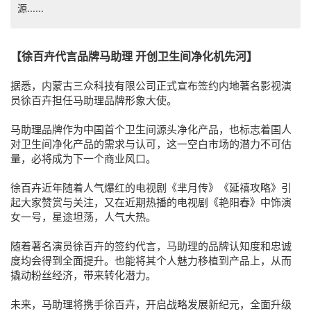
源......
【徐百卉代言品牌马助理 开创卫生间净化机先河】
据悉，内蒙古三众科技有限公司正式宣布签约内地著名影视演
员徐百卉担任马助理品牌形象大使。
马助理品牌作为中国首个卫生间源头净化产品，也标志着国人
对卫生间净化产品的需求与认可，这一空白市场的潜力不可估
量，必将成为下一个商业风口。
徐百卉近年随着人气爆红的电视剧《芈月传》《延禧攻略》引
起大家赞赏与关注，又在近期热播的电视剧《艳阳春》中饰演
女一号，星途坦荡，人气大热。
随着著名演员徐百卉的签约代言，马助理的品牌认知度和忠诚
度均会得到全面提升。也能将其个人魅力移植到产品上，从而
撬动粉丝经济，带来转化潜力。
未来，马助理将携手徐百卉，开启战略发展新纪元，全面升级