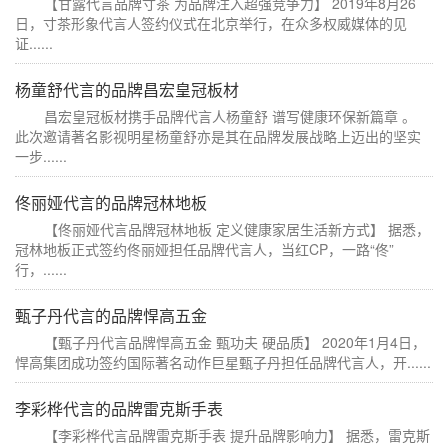
【甘露代言品牌寸茶 为品牌注入超强竞争力】 2019年8月26
日，寸茶形象代言人签约仪式在北京举行，在众多权威媒体的见
证......
杨童舒代言的品牌昌宏皇冠板材
昌宏皇冠板材携手品牌代言人杨童舒 谱写健康环保新篇章 。
此次邀请著名影视明星杨童舒亦是其在品牌发展战略上迈出的坚实
一步......
佟丽娅代言的品牌冠林地板
【佟丽娅代言品牌冠林地板 定义健康家居生活新方式】 据悉，
冠林地板正式签约佟丽娅担任品牌代言人，当红CP，一路“佟”
行，......
甄子丹代言的品牌悍高五金
【甄子丹代言品牌悍高五金 甄功夫 硬品质】 2020年1月4日，
悍高集团成功签约国际著名动作巨星甄子丹担任品牌代言人，开......
李彩桦代言的品牌雷克斯手表
【李彩桦代言品牌雷克斯手表 提升品牌影响力】 据悉，雷克斯