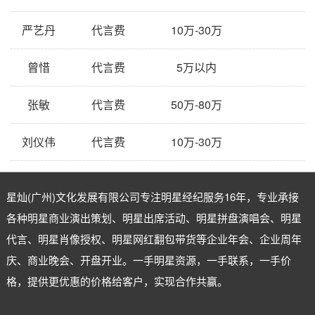
严艺丹
代言费
10万-30万
曾惜
代言费
5万以内
张敏
代言费
50万-80万
刘仪伟
代言费
10万-30万
星灿(广州)文化发展有限公司专注
明星经纪
服务16年，专业承接
各种明星商业演出策划、明星出席活动、明星拼盘演唱会、明星
代言、明星肖像授权、明星网红翻包带货等企业年会、企业周年
庆、商业晚会、开盘开业。一手明星资源，一手联系，一手价
格，提供更优惠的价格给客户，实现合作共赢。