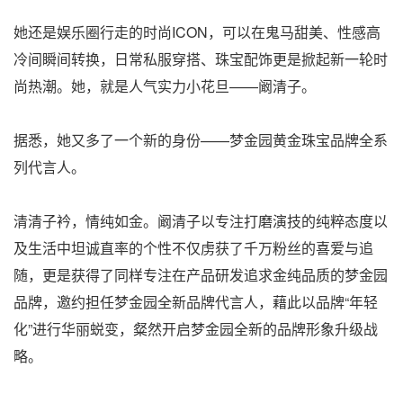
她还是娱乐圈行走的时尚ICON，可以在鬼马甜美、性感高
冷间瞬间转换，日常私服穿搭、珠宝配饰更是掀起新一轮时
尚热潮。她，就是人气实力小花旦——阚清子。
据悉，她又多了一个新的身份——梦金园黄金珠宝品牌全系
列代言人。
清清子衿，情纯如金。阚清子以专注打磨演技的纯粹态度以
及生活中坦诚直率的个性不仅虏获了千万粉丝的喜爱与追
随，更是获得了同样专注在产品研发追求金纯品质的梦金园
品牌，邀约担任梦金园全新品牌代言人，藉此以品牌“年轻
化”进行华丽蜕变，粲然开启梦金园全新的品牌形象升级战
略。