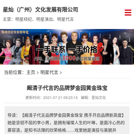
星灿（广州）文化发展有限公司
主营：明星经纪、明星演出、明星代言
当前位置：
主页
>
明星代言
>
阚清子代言的品牌梦金园黄金珠宝
更新时间：2021-07-21 09:23:15
编辑：星灿文化
导读：【阚清子代言品牌梦金园黄金珠宝 携手开启品牌新高度】
她是坚韧不屈的李小男，是拥有璀璨人生的叶琳，是面冷心热的
慕容清，是知书达理的欣荣格格……戏里她是演技与美貌并