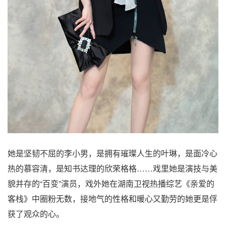
她是坚韧不屈的李小男，是拥有璀璨人生的叶琳，是面冷心
热的慕容清，是知书达理的欣荣格格……戏里她是演技与美
貌并存的“百变”演员，戏外她在湖南卫视热播综艺《亲爱的
客栈》中圈粉无数，接地气的性格和暖心又勤劳的她更是俘
获了观众的心。