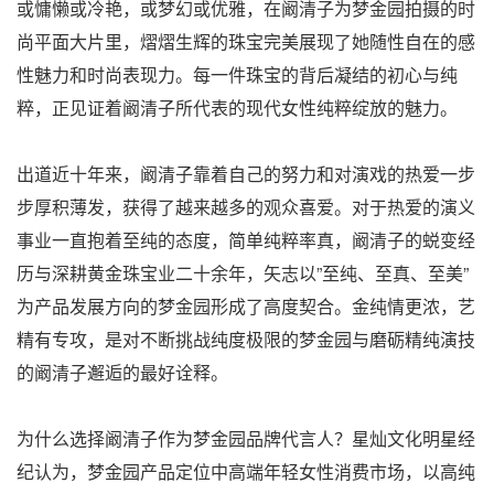
或慵懒或冷艳，或梦幻或优雅，在阚清子为梦金园拍摄的时
尚平面大片里，熠熠生辉的珠宝完美展现了她随性自在的感
性魅力和时尚表现力。每一件珠宝的背后凝结的初心与纯
粹，正见证着阚清子所代表的现代女性纯粹绽放的魅力。
出道近十年来，阚清子靠着自己的努力和对演戏的热爱一步
步厚积薄发，获得了越来越多的观众喜爱。对于热爱的演义
事业一直抱着至纯的态度，简单纯粹率真，阚清子的蜕变经
历与深耕黄金珠宝业二十余年，矢志以”至纯、至真、至美”
为产品发展方向的梦金园形成了高度契合。金纯情更浓，艺
精有专攻，是对不断挑战纯度极限的梦金园与磨砺精纯演技
的阚清子邂逅的最好诠释。
为什么选择阚清子作为梦金园品牌代言人？星灿文化明星经
纪认为，梦金园产品定位中高端年轻女性消费市场，以高纯