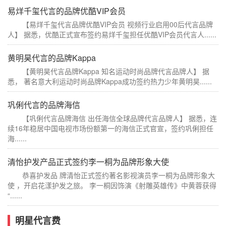
易烊千玺代言的品牌优酷VIP会员
【易烊千玺代言品牌优酷VIP会员 视频行业启用00后代言品牌
人】 据悉，优酷正式宣布签约易烊千玺担任优酷VIP会员代言人......
黄明昊代言的品牌Kappa
【黄明昊代言品牌Kappa 知名运动时尚品牌代言品牌人】 据
悉， 著名意大利运动时尚品牌Kappa成功签约热力少年黄明昊......
巩俐代言的品牌海信
【巩俐代言品牌海信 出任海信全球品牌代言品牌人】 据悉，连
续16年稳居中国电视市场份额第一的海信正式官宣，签约巩俐担任
海......
清怡护发产品正式签约李一桐为品牌形象大使
恭喜护发品 牌清怡正式签约著名影视演员李一桐为品牌形象大
使 ，开启花漾护发之旅。 李一桐因饰演《射雕英雄传》中黄蓉获得
“......
明星代言费