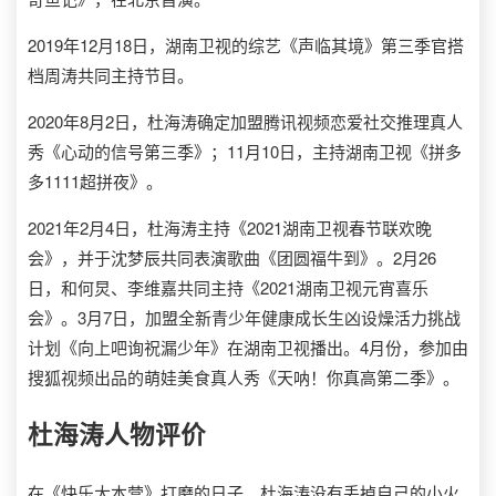
2019年12月18日，湖南卫视的综艺《声临其境》第三季官搭
档周涛共同主持节目。
2020年8月2日，杜海涛确定加盟腾讯视频恋爱社交推理真人
秀《心动的信号第三季》；11月10日，主持湖南卫视《拼多
多1111超拼夜》。
2021年2月4日，杜海涛主持《2021湖南卫视春节联欢晚
会》，并于沈梦辰共同表演歌曲《团圆福牛到》。2月26
日，和何炅、李维嘉共同主持《2021湖南卫视元宵喜乐
会》。3月7日，加盟全新青少年健康成长生凶设燥活力挑战
计划《向上吧询祝漏少年》在湖南卫视播出。4月份，参加由
搜狐视频出品的萌娃美食真人秀《天呐！你真高第二季》。
杜海涛
人物评价
在《快乐大本营》打磨的日子，杜海涛没有丢掉自己的小火