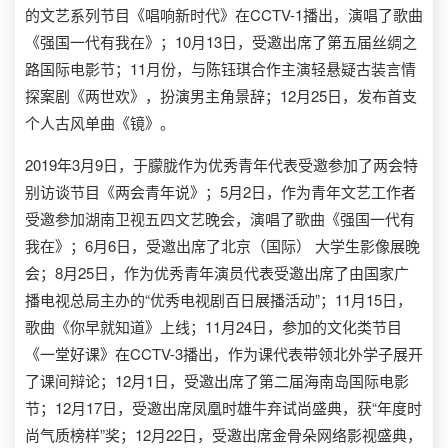
的文艺系列节目《唱响新时代》在CCTV-1播出，演唱了歌曲
《强国一代有我在》；10月13日，受邀出席了第五届丝绸之
路国际电影节；11月份，与陈钰琪合作主演轻悬疑古装言情
探案剧《两世欢》，扮演男主角景辞；12月25日，发布首支
个人古风单曲《镜》。
2019年3月9日，于朦胧作为优秀青年代表受邀参加了两会特
别访谈节目《两会青年说》；5月2日，作为青年文艺工作者
受邀参加湖南卫视五四文艺晚会，演唱了歌曲《强国一代有
我在》；6月6日，受邀出席了北京（国际） 大学生影像展晚
会；8月25日，作为优秀青年演员代表受邀出席了由国家广
播电视总局主办的“优秀电视剧百日展播活动”；11月15日，
歌曲《你早就知道》上线；11月24日，参加的文化类节目
《一堂好课》在CCTV-3播出，作为课代表带领北外学子展开
了课间辩论；12月1日，受邀出席了第二届海南岛国际电影
节；12月17日，受邀出席凤凰时雄牛弃试尚盛典，获“年度时
尚气质榜样”奖；12月22日，受邀出席金骨朵网络影视盛典，