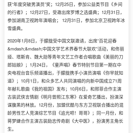
获“年度突破男演员”奖；12月25日，参加公益类节目《乡间
的行者》；12月27日，受邀出席罗博之选盛典；12月31日，
参加湖南卫视跨年演唱会； 12月31日，参加北京卫视跨年冰
雪盛典。
2020年1月8日，于朦胧受中国文联邀请，出席“百花迎春
&mdash;&mdash;中国文学艺术界春节大联欢”活动，和佟丽
娅、塔斯肯、魏大勋等青年文艺工作者合唱歌曲《美丽的刀
郎姑娘》；1月24日，《童声唱》春节特别节目第一期在中
央电视台音乐频道播出，于朦胧携手小演员演唱《你早就知
道》；10月1日，和众多艺人共同演唱的向新中国成立71周
年献礼歌曲《我的祖国》发布；10月6日，和邢菲合作主演
古装武侠言情剧《明月曾照江东寒》在爱奇艺播出，扮演深
谋腹黑的林放。12月份，加盟优酷与东方卫视联合播出的混
龄男性艺人竞演综艺节目《追光吧！哥哥》；同一月份，和
蒋梦婕合作主演古装励志传奇剧《大中医》，扮演男主角长
生。