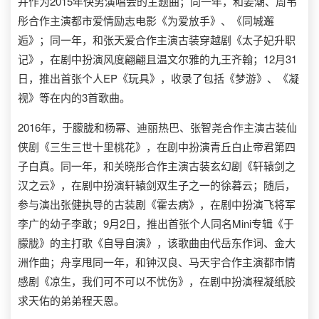
并作为2015年快男演唱会的主题曲；同一年，和姜潮、周韦
彤合作主演都市爱情励志电影《为爱放手》、《同城邂
逅》；同一年，和张天爱合作主演古装穿越剧《太子妃升职
记》，在剧中扮演风度翩翩且温文尔雅的九王齐翰；12月31
日，推出首张个人EP《玩具》，收录了包括《梦游》、《凝
视》等在内的3首歌曲。
2016年，于朦胧和杨幂、迪丽热巴、张智尧合作主演古装仙
侠剧《三生三世十里桃花》，在剧中扮演青丘白止帝君第四
子白真。同一年，和关晓彤合作主演古装玄幻剧《轩辕剑之
汉之云》，在剧中扮演轩辕剑双生子之一的徐暮云；随后，
参与演出张健执导的古装剧《霍去病》，在剧中扮演飞将军
李广的幼子李敢；9月2日，推出首张个人同名Mini专辑《于
朦胧》的主打歌《自导自演》，该歌曲由代岳东作词、金大
洲作曲；舟享甩同一年，和钟汉良、马天宇合作主演都市情
感剧《凉生，我们可不可以不忧伤》，在剧中扮演程凝纸胶
求天佑的弟弟程天恩。