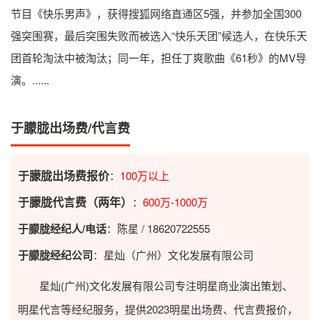
节目《快乐男声》，获得搜狐网络直通区5强，并参加全国300
强突围赛，最后突围失败而被选入“快乐天团”候选人，在快乐天
团首轮淘汰中被淘汰；同一年，担任丁爽歌曲《61秒》的MV导
演。......
于朦胧出场费/代言费
于朦胧出场费报价
：
100万以上
于朦胧代言费（两年）
：
600万-1000万
于朦胧经纪人/电话
：陈星 / 18620722555
于朦胧经纪公司
：星灿（广州）文化发展有限公司
星灿(广州)文化发展有限公司专注明星商业演出策划、
明星代言等经纪服务，提供2023
明星出场费
、代言费报价，