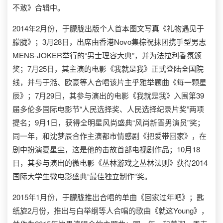
不敢》合辑中。
2014年2月份，于朦胧出版个人首本图文写真《礼物遇见于
朦胧》；3月28日，出席由香港Novo集棕祝抹团携手型男志
MENS-JOKER举行的“男士理容大典”，并为法拉利香氛颁
奖；7月25日，其主演的电影《我就是我》正式登陆全国院
线，并与于湉、欧豪等人合唱该片主乎雅举题曲《每一颗星
辰》；7月29日，其参与演出的电影《我就是我》入围第39
届多伦多国际电影节“人民选择奖、人民选择纪录片奖”两项
提名；9月1日，获得全明星风尚盛典“风尚新晋男演员”奖；
同一年，和沈梦辰合作主演都市情感剧《把爱带回家》，在
剧中扮演夏星尘，这是他的击故首部电视剧作品；10月18
日，其参与演出的微电影《丛林游戏之丛林法则》获得2014
国际大学生微电影盛典“最佳独立制作”奖。
2015年1月份，于朦胧推出合唱的单曲《回家过年吧》；匙
纸旋2月份，推出与白举纲等人合唱的歌曲《就这Young》，