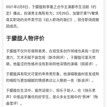
2021年2月8日，于朦胧和李墨之合作主演都市生活剧《约
定》播出，扮演男主角陈有为；3月29日，加盟芒果TV聚焦
真实职场的关怀类节目《初入职场的我们》，担任职场观察
团成员。
于朦胧
人物评价
于朦胧不仅外形堪称美男，在视觉系创作领域也具有一定的
潜力，艺术天赋不容忽视（新华网评）。于朦胧可爱天然
萌，他羞涩的性格并没有影响到他深情的演唱（网易评）。
于朦胧具有阳光可爱的乖乖男形象，他演唱歌曲时愈发成熟
的唱腔与更加细腻的情感表达让人眼前一亮（新浪评）。
于朦胧在生活中，虽然话很少，但乐于助人，在《快乐男
声》中是品学兼优的好学生，是众多女生眼中的“男神”（陶
晶莹评）。