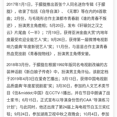
2017年1月1日，于朦胧推出首张个人同名迷你专辑《于朦
胧》，收录了包括《自导自演》、《无罪》等在内的6首歌
曲；2月份，与毛晓彤合作主演都市青春剧《谁的青春不叛
逆》，扮演男主角鹿相；5月20日，发布《轩辕剑之汉之
云》片尾曲《一半》；7月19日，获得亚洲金曲大赏“内地年
度最受欢迎全能艺人”奖；9月26日，获得第一届微博电视影
响力盛典“年度新锐艺人”奖；11月份，与苗苗合作主演青春
热血竞技剧《青春抛物线》，扮演男主角傅安晏。
2018年3月份，于朦胧在根据1992年版同名电视剧改编的古
装神话剧《新白娘子传奇》中，扮演男主角许仙，该剧定档
于2019年4月3日在爱奇艺播出；3月13日，获得中国电视剧
品质盛典“年度星锐剧星”奖；3月30日，参加的人文艺术类节
目《信&middot;中国》在CCTV-1播出，并在节目中朗诵了战
士家书；6月15日，正式宣布以导演身份签约CAA “导演练习
计划”；与此同时，他还出席了第24届上海电视节白玉兰奖红
毯；9月24日，参加湖南卫视中秋之夜晚会；10月4日，参加