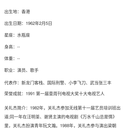
出生地：香港
出生日期：1962年2月5日
星座：水瓶座
身高：--
体重：--
职业：演员、歌手
代表作：新龙门客栈、国际刑警、小李飞刀、武当张三丰
荣誉成就：1991 第一届壹周刊电视大奖十大电视艺人
关礼杰简介
：1982年，关礼杰参加无线第十一届艺员培训班出
道;同一年在汪明荃、谢贤主演的电视剧《万水千山总是情》
里，关礼杰扮演青年阮文瀚。1988年，关礼杰参与演出梁朝