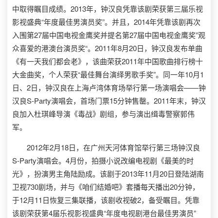
中取得瞩目成绩。2013年，钟汉良凭靠该剧荣获第三届乐视
影视盛典“年度最佳男演员奖”。并且，2014年凭靠该剧再次
入围第27届中国电视金鹰奖并提名第27届中国电视金鹰奖”观
众喜爱的港澳台演员奖“。2011年8月20日，钟汉良发布单曲
《有一天我们都会老》，该曲荣获2011年中国歌曲排行榜十
大金曲奖，个人荣获“最佳舞台演绎男歌手奖”。同一年10月1
日、2日，钟汉良在上海卢湾体育场举行第一场演唱会——钟
汉良S-Party演唱会，首场门票15分钟售罄。2011年末，钟汉
良加入杜琪峰导演《毒战》剧组，参与演出缉毒警察郭伟
军。
2012年2月18日，在广州天河体育馆举行第三场钟汉良
S-Party演唱会。4月份，拍摄小说改编电视剧《最美的时
光》，扮演男主角陆励成。该剧于2013年11月20日登陆湖南
卫视730剧场，并与《咱们结婚吧》套播每天播出20分钟，
于12月11日恢复三集联播，该剧收视破2，备受瞩目。凭靠
该剧荣获第4届乐视影视盛典“年度电视剧港台最佳男演员”