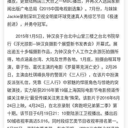
播放，更登陆韩国三大台之一MBC播出，并再次入选国家新
闻出版广电总局《2015中国电视剧选集》。7月份，与妹妹
Jackie录制深圳卫视全明星环球竞速真人秀综艺节目《极速
前进》，并勇夺冠军。
2015年1月5日，钟汉良于台北中山堂三楼之台北书院举
行《浮光掠影─钟汉良摄影个展暨新书发表会》开幕式。展
出逾五十多幅摄影作品，为钟汉良个人工作之余游历拍摄所
得，地点涵盖台湾、大陆及世界各地。1月底，拍摄由程耳导
演，章子怡、葛优主演的电影《罗曼蒂克消亡史》。2月26
日，主演由杜琪峰执导的警匪片《三人行》，在该片中扮演
反派张礼信，凭靠《三人行》中邪魅的悍匪角色与惊艳的突
破演技，实力斩获2016年第19届上海国际电影节电影频道传
媒关注单元“最受传媒关注男主角”殊荣。该影片于2016年6月
24日上映。4月24日，在北京录制《奔跑吧兄弟第二季》第
十期。该节目于6月19日21：10登陆浙江卫视播出。播出后
50城收视率高达5.016，同时段综艺类节目收视率排名第一。