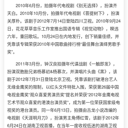
2010年6月份，拍摄年代电视剧《别无选择》，扮演齐
天白。2010年10月份，拍摄年代电视剧《菩提树下》，扮演
关厚朴。该剧于2012年7月14日登陆四川卫视。2010年9月24
日，花花草草音乐工作室推出国语专辑《视觉动物》，睽违
六年，重回歌坛。10月24日在内地发行，创下销量佳绩，并
凭靠该专辑荣获2010年中国歌曲排行榜“最佳舞台演绎男歌手
奖”。
2011年3月份，钟汉良拍摄年代谍战剧《一触即发》，
扮演双胞胎兄弟杨慕初&杨慕次，并演唱片头曲《黑》，该
剧于2012年7月31日登陆北京卫视。凭靠该剧打破港台艺人
无缘金鹰奖的限制，以红头文件特批入围，荣获第26届中国
电视金鹰奖“观众喜爱男演员奖”提名并荣获“2012年金鹰电视
艺术节观众喜爱的港澳台演员奖”，成为第一位荣获国家级电
视奖的港台演员。同一年6月13日，拍摄由古龙小说改编的
电视剧《天涯明月刀》，扮演男主角傅红雪，该剧于2012年
6月24日在湖南卫视首播，在当年一度收视低迷的湖南卫视