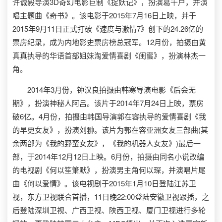
许诚毅导演3D奇幻电影巨制《捉妖记》，扮演葛千户，并演
唱主题曲《奇书》。该电影于2015年7月16日上映，并于
2015年9月11日正式打破《速度与激情7》创下的24.26亿的
票房纪录，成为内地影史票房榜总冠军。12月份，拍摄由黄
真真执导的华语首部姐妹淘爱情喜剧《闺蜜》，扮演林杰一
角。
2014年3月份，钟汉良拍摄由韩寒导演电影《后会无
期》，扮演神秘人阿吕。该片于2014年7月24日上映，票房
破6亿。4月份，拍摄由韩国导演郭在容执导的爱情喜剧《我
的早更女友》，扮演刘翀。该片为郭在容亚洲女友三部曲(其
余两部为《我的野蛮女友》，《我的机器人女友》)最后一
部，于2014年12月12日上映。6月份，拍摄由同名小说改编
的电视剧《何以笙箫默》，扮演男主角何以琛，并演唱片尾
曲《何以爱情》。该电视剧于2015年1月10日登陆江苏卫
视，东方卫视联合首播，11日晚22:00登陆安徽卫视跟播，之
后登陆深圳卫视、广西卫视、陕西卫视、厦门卫视进行多轮