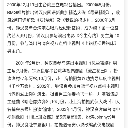
2000年12月13日由台湾三立电视台播出。2000年5月份，
BMG唱片推出钟汉良国语新曲加精选大碟《最是精彩》，收
录2首国语新歌《灰姑娘》及《我说的很少》。2000年6月
份，钟汉良与台湾滚石唱片经纪部签约，成为旗下第一位签
约艺人;9月份，钟汉良参与演出电影《今生有约》男主角;10
月份，参与演出台湾台视八点档电视剧《上错楼梯睡错床》
男主角。
2001年2月份，钟汉良参与演出电视剧《风尘舞蝶》男
主角;7月份，钟汉良客串台湾华视偶像剧《流星花园》，扮
演渔村少年阿松;10月份，赴上海拍摄黄以功执导年度电视剧
《千丝万缕》。2002年，钟汉良参加台湾华视八点档电视剧
《偷偷爱上你》演出，担当男主角姜承飞一角，并演唱该剧
主题曲《暗恋像炸弹》;10月份，赴上海拍摄武侠大戏《四大
名捕会京师》扮演“追命”。2003年4月份，钟汉良客串台湾中
视偶像剧《HI!上班女郎》第5集至第8集，扮演Johnny;9月
份，钟汉良赴宁夏银川，拍摄温瑞安小说改编武侠电视剧