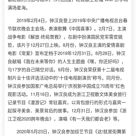
满场星海。
2019年2月4日，钟汉良登上2019年中央广播电视总台春
节联欢晚会主会场，表演歌舞《中国喜事》。2月7日，主演
战争电影《解放·终局营救》，在剧中扮演国民党军需官姚
哲，该片于12月27日上映。8月份，钟汉良主演的爱情喜剧
电影《宠爱》宣布定档于2019年12月31日。8月28日，钟汉
良献唱《我在未来等你》的人生主题曲《嘿，你还好吗》，
与17岁的自己隔空对话。9月份，钟汉良荣获第十二届电视
制片业十佳评选活动中的“十佳电视剧演员”称号。同月份，
钟汉良参加国家广电总局举行“庆祝新中国成立70周年”红色
观影活动。11月16日，钟汉良成为浙江卫视散文体美食旅行
记录节目《漫游记》常驻嘉宾，以背包旅行的形式与嘉宾一
起探寻美食、美景背后的故事。12月31日，钟汉良参加《浙
江卫视2020跨年晚会》，演唱《有一天我们都会老》等。
2020年5月23日，钟汉良参加综艺节目《这!就是街舞第