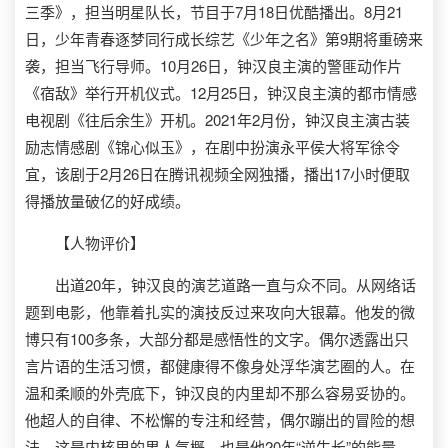
三季》，担当明星队长，节目于7月18日优酷播出。8月21
日，少年青春逐梦同行成长综艺《少年之名》第9期将重磅来
袭，担当飞行导师。10月26日，钟汉良主演的警匪动作片
《宿敌》举行开机仪式。12月25日，钟汉良主演的都市情感
电视剧《往后余生》开机。2021年2月份，钟汉良主演古装
励志情感剧《锦心似玉》，在剧中扮演永平侯大将军徐令
宜，该剧于2月26日在腾讯视频全网独播，播出17小时便取
得播放量破亿的好成绩。
【人物评价】
出道20年，钟汉良的演艺道路一直与众不同。从网络话
题到电影，他靠着扎实的演技反过来攻向大银幕。他发的微
博只有100多条，大部分都是感悟性的文字。偶尔透露出只
言片语的生活习惯，都健康得不像身处浮华演艺圈的人。在
温和柔顺的外壳底下，钟汉良的内里却不那么容易妥协的。
他超人的自律、不松懈的专注和经营，偶尔蹦出的冒险的想
法，这是内核里的男人气概，也是他20年“逆生长”的能量。