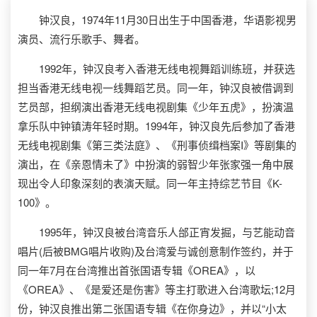
钟汉良，1974年11月30日出生于中国香港，华语影视男
演员、流行乐歌手、舞者。
1992年，钟汉良考入香港无线电视舞蹈训练班，并获选
担当香港无线电视一线舞蹈艺员。同一年，钟汉良被借调到
艺员部，担纲演出香港无线电视剧集《少年五虎》，扮演温
拿乐队中钟镇涛年轻时期。1994年，钟汉良先后参加了香港
无线电视剧集《第三类法庭》、《刑事侦缉档案I》等剧集的
演出，在《亲恩情未了》中扮演的弱智少年张家强一角中展
现出令人印象深刻的表演天赋。同一年主持综艺节目《K-
100》。
1995年，钟汉良被台湾音乐人邰正宵发掘，与艺能动音
唱片(后被BMG唱片收购)及台湾爱与诚创意制作签约，并于
同一年7月在台湾推出首张国语专辑《OREA》，以
《OREA》、《是爱还是伤害》等主打歌进入台湾歌坛;12月
份，钟汉良推出第二张国语专辑《在你身边》，并以“小太