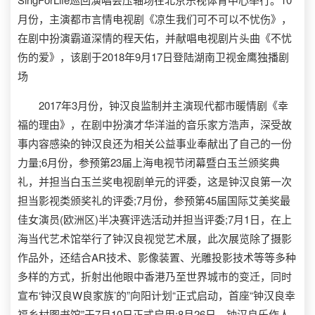
月份，主演都市言情电视剧《凉生我们可不可以不忧伤》，
在剧中扮演霸道深情的程天佑，并献唱电视剧片头曲《不忧
伤的爱》，该剧于2018年9月17日登陆湖南卫视金鹰独播剧
场
2017年3月份，钟汉良监制并主演现代都市暖情剧《幸
福的理由》，在剧中扮演才华洋溢的音乐家方浩声，深受故
事内容感染的钟汉良还为相关公益事业奉献出了自己的一份
力量;6月份，参预第23届上海电视节闭幕暨白玉兰颁奖典
礼，并担当白玉兰奖电视剧单元的评委，这是钟汉良第一次
担当影视类颁奖礼的评委;7月份，参预第45届国际艾美奖最
佳女演员(欧洲区)半决赛评选活动并担当评委;7月1日，在上
海当代艺术馆举行了钟汉良视觉艺术展，此次展览除了摄影
作品外，还结合AR技术、影像装置、光雕投影技术等等多种
多样的方式，折射出他眼中香港乃至世界城市的变迁，同时
宣布‘钟汉良W良家族’的”向阳计划“正式启动，首座“钟汉良幸
福乡村图书馆”于7月10日正式启用;8月26日，钟汉良乐作人