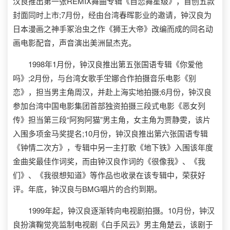
汉良推出第一张REMIX舞曲专辑《自恋舞星级》，首创五款
封面同时上市;7月份，经由台湾春晖影业的邀请，钟汉良为
日本漫画之神手冢治虫之作《狮王大帝》改编而成的同名动
画电影配音，声音演出美洲鼠杰克。
1998年1月份，钟汉良推出第五张国语专辑《你爱他
吗》;2月份，与台湾女歌手坣娜合作拍摄音乐电影《别
恋》，担当男主角周汉，并赴上海实地拍摄;6月份，钟汉良
参加台湾中国电影集团首部独资拍摄三段式电影《恶女列
传》担当第三段“阿狗阿猫”男主角，女主角为贾静雯，该片
入围多项金马奖提名;10月份，钟汉良推出第六张国语专辑
《钟情二次方》，专辑中另一主打歌《地下铁》入围该年度
金曲奖最佳作词奖，而由钟汉良作词的《很像我》、《我
们》、《我很想知道》等作品也收录在该专辑中，荣获好
评。年底，钟汉良与BMG唱片的合约到期。
1999年起，钟汉良逐渐转向电视剧拍摄。10月份，钟汉
良扮演鞠觉亮监制电视剧《白手风云》男主角楚云，该剧于