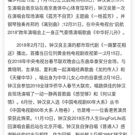
生演唱会南京站在南京奥体中心体育馆举行，钟汉良第一次
在演唱会现场演唱《孤芳不自赏》主题曲《一枝孤芳》，并
钢琴独奏肖邦的《离别曲》;12月31日，在中央电视台“启航
2018”跨年演唱会上一身正气豪情演唱歌曲《中华好儿孙》。
2018年2月7日，钟汉良主演的都市现代剧《一路繁花相
送》播出，首播当日位列黄金档电视剧收视第一;2月15日，
在2018年中央电视台春节联欢晚会山东曲阜泰安分会场，与
黄晓明、言承旭、夏利奥一起演唱经典歌曲《龙的传人》和
《天耀中华》，唱出身为中华儿女心中的自豪感;2月16日，
钟汉良参加2018全球华侨华人春节大联欢，唱跳俱佳的钟汉
良现场演唱了一动一静两首歌曲《感觉够》和《何以爱
情》。6月份，钟汉良入选《中国电视剧60年大系》丛书
《中国电视剧60年大系·人物卷》，也是唯一一位香港男演员
荣获此殊荣。11月10日，钟汉良2018乐作人生SingForLife巡
回演唱会最后站在北京开唱，钟汉良自弹自唱《普通人》感
谢粉丝的付出与相伴，作为回报，粉丝献上巨幅“WM”拼字和