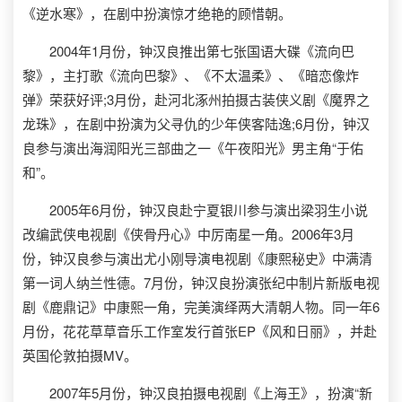
《逆水寒》，在剧中扮演惊才绝艳的顾惜朝。
2004年1月份，钟汉良推出第七张国语大碟《流向巴
黎》，主打歌《流向巴黎》、《不太温柔》、《暗恋像炸
弹》荣获好评;3月份，赴河北涿州拍摄古装侠义剧《魔界之
龙珠》，在剧中扮演为父寻仇的少年侠客陆逸;6月份，钟汉
良参与演出海润阳光三部曲之一《午夜阳光》男主角“于佑
和”。
2005年6月份，钟汉良赴宁夏银川参与演出梁羽生小说
改编武侠电视剧《侠骨丹心》中厉南星一角。2006年3月
份，钟汉良参与演出尤小刚导演电视剧《康熙秘史》中满清
第一词人纳兰性德。7月份，钟汉良扮演张纪中制片新版电视
剧《鹿鼎记》中康熙一角，完美演绎两大清朝人物。同一年6
月份，花花草草音乐工作室发行首张EP《风和日丽》，并赴
英国伦敦拍摄MV。
2007年5月份，钟汉良拍摄电视剧《上海王》，扮演“新