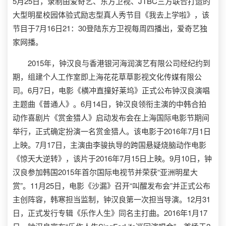
5月25日，录制由爱奇艺、东方卫视、JTBC三方联合打造的
大型明星校园体验式励志型真人秀节目《我去上学啦》，该
节目于7月16日21：30登陆东方卫视每周四播出，爱奇艺独
家网播。
2015年，钟汉良与香港银河海润演艺有限公司经纪约到
期，组建个人工作室即上海花花草草影视文化传媒有限公
司。6月7日，电影《横冲直撞好莱坞》正式公布钟汉良演唱
主题曲《普通人》。6月14日，钟汉良领衔主演的中韩合拍
动作喜剧片《赏金猎人》启动发布会在上海国际电影节期间
举行，正式确定扮演一名赏金猎人。该电影于2016年7月1日
上映。7月17日，主演由李骏执导的跨国悬疑烧脑动作电影
《惊天大逆转》，该片于2016年7月15日上映。9月10日，钟
汉良参加韩国2015年首尔国际电视节并荣获“亚洲明星大
赏”。11月25日，电影《沙漏》召开“叫醒发布会”并正式公布
主创阵容，韩寒担当监制，钟汉良第一次担当导演。12月31
日，正式发行专辑《乐作人生》同名主打曲。2016年1月17