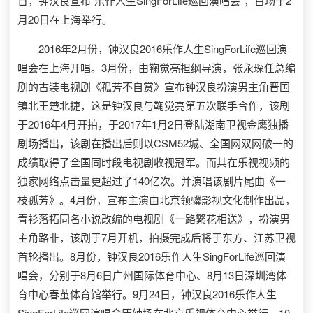
日，钟汉良宣布“乐作人生SingForLife巡回演唱会”，首场于2
月20日在上海举行。
2016年2月份，钟汉良2016乐作人生SingForLife巡回演
唱会在上海开唱。3月份，由鞠觉亮担纲导演，张永琛任总编
剧的古装电视剧《孤芳不自赏》宣布钟汉良扮演男主角晋国
镇北王楚北捷，这是钟汉良与鞠觉亮第五次联手合作，该剧
于2016年4月开拍，于2017年1月2日登陆湖南卫视金鹰独播
剧场播出，该剧在播出后则以CSM52城、全国网双网破一的
成绩取得了全国同时段电视剧收视冠军。而其在乐视视频的
独家网络点击量更超过了140亿次。并演唱该剧片尾曲《一
枝孤芳》。4月份，宣布主演由北京领骥影视文化制作出品，
青衫落拓同名小说改编的电视剧《一路繁花相送》，扮演男
主角路非，该剧于7月开机，拍摄完成后将于东方、江苏卫视
首轮播出。8月份，钟汉良2016乐作人生SingForLife巡回演
唱会，分别于8月6日广州国际体育中心、8月13日深圳湾体
育中心春茧体育馆举行。9月24日，钟汉良2016乐作人生
SingForLife巡回演唱会压轴场在北京乐视体育中心举行。10