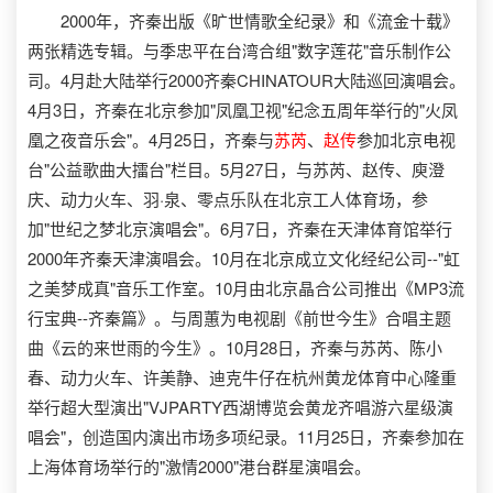
2000年，齐秦出版《旷世情歌全纪录》和《流金十载》
两张精选专辑。与季忠平在台湾合组"数字莲花"音乐制作公
司。4月赴大陆举行2000齐秦CHINATOUR大陆巡回演唱会。
4月3日，齐秦在北京参加"凤凰卫视"纪念五周年举行的"火凤
凰之夜音乐会"。4月25日，齐秦与
苏芮
、
赵传
参加北京电视
台"公益歌曲大擂台"栏目。5月27日，与苏芮、赵传、庾澄
庆、动力火车、羽·泉、零点乐队在北京工人体育场，参
加"世纪之梦北京演唱会"。6月7日，齐秦在天津体育馆举行
2000年齐秦天津演唱会。10月在北京成立文化经纪公司--"虹
之美梦成真"音乐工作室。10月由北京晶合公司推出《MP3流
行宝典--齐秦篇》。与周蕙为电视剧《前世今生》合唱主题
曲《云的来世雨的今生》。10月28日，齐秦与苏芮、陈小
春、动力火车、许美静、迪克牛仔在杭州黄龙体育中心隆重
举行超大型演出"VJPARTY西湖博览会黄龙齐唱游六星级演
唱会"，创造国内演出市场多项纪录。11月25日，齐秦参加在
上海体育场举行的"激情2000"港台群星演唱会。