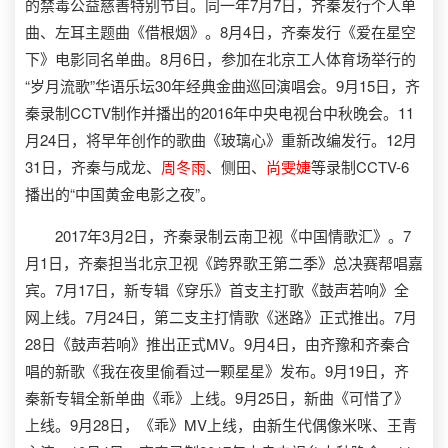
的禁毒公益慈善特别节目。同一年7月7日，齐秦发行个人单
曲、左耳主题曲《借根烟》。8月4日，齐秦发行《爱在星空
下》电影同名单曲。8月6日，参加在北京工人体育场举行的
“岁月流歌”华语乐坛30年经典金曲巡回演唱会。9月15日，齐
秦录制CCTV制作并播出的2016年中央电视台中秋晚会。11
月24日，将早年创作的歌曲《玻璃心》重新改编发行。12月
31日，齐秦与成龙、
周冬雨
、侧田、
尚雯婕
等录制CCTV-6
播出的“中国黄金电影之夜”。
2017年3月2日，齐秦录制云南卫视《中国情歌汇》。7
月1日，齐秦担当北京卫视《跨界歌王第二季》总决赛帮唱嘉
宾。7月17日，新专辑《穿乐》首支主打歌《鼓声若响》全
网上线。7月24日，第二支主打情歌《迷路》正式推出。7月
28日《鼓声若响》推出正式MV。9月4日，由齐豫和齐秦合
唱的新歌《我在夜里偷看过一颗星星》发布。9月19日，齐
秦新专辑全新单曲《乖》上线。9月25日，新曲《可惜了》
上线。9月28日，《乖》MV上线，由新生代偶像米咪、王青