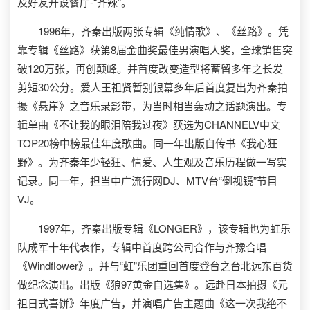
及好友开设餐厅-“齐辣”。
1996年，齐秦出版两张专辑《纯情歌》、《丝路》。凭
靠专辑《丝路》获第8届金曲奖最佳男演唱人奖，全球销售突
破120万张，再创颠峰。并首度改变造型将蓄留多年之长发
剪短30公分。爱人王祖贤暂别银幕多年后首度复出为齐秦拍
摄《悬崖》之音乐录影带，为当时相当轰动之话题演出。专
辑单曲《不让我的眼泪陪我过夜》获选为CHANNELV中文
TOP20榜中榜最佳年度歌曲。同一年出版自传书《我心狂
野》。为齐秦年少轻狂、情爱、人生观及音乐历程做一写实
记录。同一年，担当中广流行网DJ、MTV台“倒视镜”节目
VJ。
1997年，齐秦出版专辑《LONGER》，该专辑也为虹乐
队成军十年代表作，专辑中首度跨公司合作与齐豫合唱
《Windflower》。并与“虹”乐团重回首度登台之台北远东百货
做纪念演出。出版《狼97黄金自选集》。远赴日本拍摄《元
祖日式喜饼》年度广告，并演唱广告主题曲《这一次我绝不