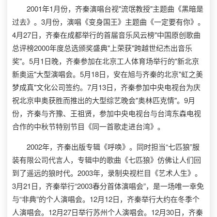
2001年1月份，齐秦演唱台视"流氓教授"主题曲《黑暗是
过去》。3月份，演唱《变身国王》主题曲《一定要有你》。
4月27日，齐秦在成都举行的首届音乐风云榜"中国原创歌曲
总评榜2000年度总选颁奖盛典"上荣获"跨越世纪杰出音乐
奖"。5月1日晚，齐秦参加在北京工人体育场举行的"新北京
新奥运"大型演唱会。5月18日，安在旭与齐秦的北京"虹之美
梦成真"文化公司签约。7月13日，齐秦参加中央电视台为庆
祝北京申奥获胜而推出的大型综艺晚会"奥林匹克情"。9月
份，齐秦与齐豫、王祖贤，参加中央电视台与台湾东森电视
合作的中秋节特别节目《同一首歌走进台湾》。
2002年，齐秦出版专辑《呼唤》。同时担当“七匹狼”服
装有限公司代言人，专辑中的歌曲《七匹狼》仿佛让人们回
到了遥远的狼时代。2003年，录制央视栏目《艺术人生》。
3月21日，齐秦举行“2003春分首体演唱会”，是一场唯一幸免
与“非典”的个人演唱会。12月12日，齐秦举行大约在冬季个
人演唱会。12月27日举行苏州个人演唱会。12月30日，齐秦