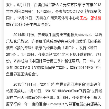
双》。6月11日，在澳门威尼斯人金光综艺馆举行“齐秦2013
世界巡回演唱会”。10月25日，齐秦加盟CCTV-3《梦想星伙
同》。12月21日，齐秦在广州天河体育中心与
王杰
、
张信哲
举行“2013传奇中国演唱会”。
2014年1月份，齐秦联手魔鬼电吉他教父stevevai、华语
乐坛弦乐教父、齐秦虹乐队成员钟兴民和中国爱乐乐团重新
演绎《狼的专辑》收录的经典歌曲《垭口》，发行《垭口
2014》。1月26日，齐秦录制“2014北京卫视环球春晚”。7月
份，齐秦成为《中国好声音第三季》新任导师。同一年，齐
秦加盟CCTV-3《梦想星伙同第二季》。举行“2014齐秦飞行
鱼世界巡回演唱会”。
2015年1月1日，“2014飞行鱼世界巡回演唱会”青岛跨年
站圆满成功。1月10日，“2015CHINWorldTour飞行鱼”世界巡
演在广州天河体育馆完美落幕。8月8日，齐秦参预于百度大
厦举行的一年一度的百度SummerParty暨百度最高奖颁奖礼