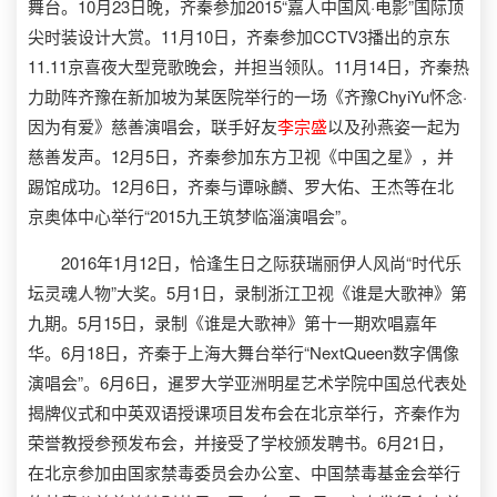
舞台。10月23日晚，齐秦参加2015“嘉人中国风·电影”国际顶
尖时装设计大赏。11月10日，齐秦参加CCTV3播出的京东
11.11京喜夜大型竞歌晚会，并担当领队。11月14日，齐秦热
力助阵齐豫在新加坡为某医院举行的一场《齐豫ChyiYu怀念·
因为有爱》慈善演唱会，联手好友
李宗盛
以及孙燕姿一起为
慈善发声。12月5日，齐秦参加东方卫视《中国之星》，并
踢馆成功。12月6日，齐秦与谭咏麟、罗大佑、王杰等在北
京奥体中心举行“2015九王筑梦临淄演唱会”。
2016年1月12日，恰逢生日之际获瑞丽伊人风尚“时代乐
坛灵魂人物”大奖。5月1日，录制浙江卫视《谁是大歌神》第
九期。5月15日，录制《谁是大歌神》第十一期欢唱嘉年
华。6月18日，齐秦于上海大舞台举行“NextQueen数字偶像
演唱会”。6月6日，暹罗大学亚洲明星艺术学院中国总代表处
揭牌仪式和中英双语授课项目发布会在北京举行，齐秦作为
荣誉教授参预发布会，并接受了学校颁发聘书。6月21日，
在北京参加由国家禁毒委员会办公室、中国禁毒基金会举行