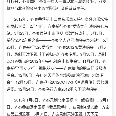
月19日，齐秦举行“齐秦—原因—重现北京演唱会”后，齐秦
将担当北科院金马电影学院流行音乐系系主任。
2012年，齐秦荣获第十二届音乐风云榜年度盛典乐坛特
别贡献大奖。2月14日，齐秦举行齐秦“爱情宣言”演唱会包头
站。3月23日，齐秦录制山东卫视《歌声传奇》。5月5日，
举行“2012东鹏之夜———齐秦个人巡回演唱会泉州站”。5月
20日，齐秦举行“520爱情宣言”齐秦2012东莞演唱会。7月5
日，录制天津卫视《王者归来》齐秦专场。9月30日，录制
CCTV播出的“2012年中央电视台中秋晚会”。11月24日，齐
秦举行“而立之行，拥抱朋友”——齐秦和他的朋友们成都演
唱会。12月8日，在广州天河体育场参加“滚石30广州演唱
会”。12月16日，齐秦担当2012CCTV-3《直通春晚》第七期
评委。12月24日，齐秦举行齐秦2012重庆圣诞演唱会。
2013年1月6日，齐秦录制北京卫视《一起唱吧》。2月1
日，齐秦参加湖南卫视《我是歌手》，在录制4期以后，齐秦
在第五期退赛。5月31日，齐秦录制天津卫视《天下无