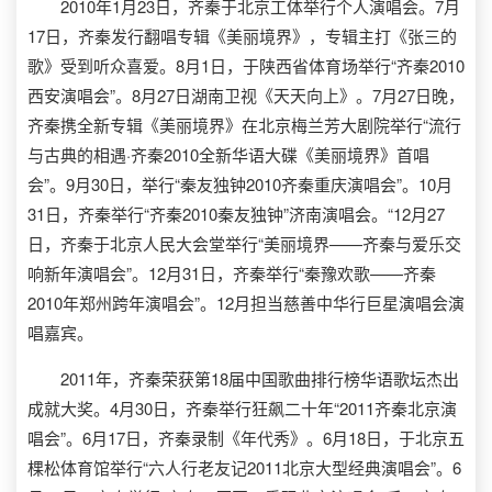
2010年1月23日，齐秦于北京工体举行个人演唱会。7月
17日，齐秦发行翻唱专辑《美丽境界》，专辑主打《张三的
歌》受到听众喜爱。8月1日，于陕西省体育场举行“齐秦2010
西安演唱会”。8月27日湖南卫视《天天向上》。7月27日晚，
齐秦携全新专辑《美丽境界》在北京梅兰芳大剧院举行“流行
与古典的相遇·齐秦2010全新华语大碟《美丽境界》首唱
会”。9月30日，举行“秦友独钟2010齐秦重庆演唱会”。10月
31日，齐秦举行“齐秦2010秦友独钟”济南演唱会。“12月27
日，齐秦于北京人民大会堂举行“美丽境界——齐秦与爱乐交
响新年演唱会”。12月31日，齐秦举行“秦豫欢歌——齐秦
2010年郑州跨年演唱会”。12月担当慈善中华行巨星演唱会演
唱嘉宾。
2011年，齐秦荣获第18届中国歌曲排行榜华语歌坛杰出
成就大奖。4月30日，齐秦举行狂飙二十年“2011齐秦北京演
唱会”。6月17日，齐秦录制《年代秀》。6月18日，于北京五
棵松体育馆举行“六人行老友记2011北京大型经典演唱会”。6