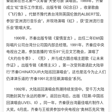
秦姐弟在台北第一次筹备“天使与狼”演唱会。1989年，齐秦
成立“虹”音乐工作室后，出版专辑《纪念日》，收录歌曲
《飞行鱼》。代替齐豫代表台湾到英国伦敦的ALBERT馆，
参加“亚洲流行音乐会”，并现场演唱《虹》，获“亚洲流行音
乐会”歌唱大奖。
1990年，齐秦出版专辑《爱情宣言》。出任二年EMI国
际唱片公司台湾分公司国内部总经理。1991年，齐秦应中央
电视台之邀，参加直播的“欢乐91”元旦文艺晚会，演唱了
《大约在冬季》、《荒》，并与成方圆合唱主题歌《让未来
作证》。出版专辑《柔情主义》。第一次受到邀请赴大陆举
行“齐秦CHINATOUR大陆巡回演唱会”，这也是迄今为止人们
仍津津乐道的“齐秦1991北京狂飙演唱会”系列。
1992年，大陆巡回演唱会热潮持续发烧中。受千万大陆
同胞封其为“永远的歌神”。返回台湾后，出版《狂飙-中国巡
回演唱会LIVEI、II》。同一年，齐秦获台湾最佳唱片制作人
大奖。6月底，齐秦与王祖贤参加中央电视台“奥林匹克风”晚