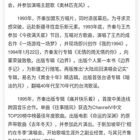
会，并参加演唱主题歌《奥林匹克风》。
1993年，齐秦加盟东方唱片，同时退居幕后。为寻求灵
感突破，远赴新疆寻找音乐新元素。1993年底，齐秦与王杰
参加《今夜满天星》节目，互唱对方歌曲，演唱了王杰的成
名作《一场游戏一场梦》，并现场即兴创作《我的1994》。
1994年1月22日，齐秦发行专辑《无情的雨无情的你》，向
董荣骏致敬。出版专辑《边界》。出版个人第一本书《边界
手记》，为新疆之行随笔。再版推出“大陆巡回演唱会记实”
专辑，易名为《黄金十年》精选辑。出版首张台语专辑《暗
淡的月》，翻唱40年代至70年代的台湾歌谣。
1995年，齐秦出版专辑《痛并快乐着》，首度中美连线
跨国音乐合作。单曲《往事随风》获选为ChannelV中文
TOP20榜中榜最佳年度歌曲。出版电影《命运的深渊》的原
声带歌曲《去年冬天》，并参加此片演出。于新加坡举行“相
约在冬季”演唱会。开始歌唱生涯外之副业经营，与其兄齐鲁