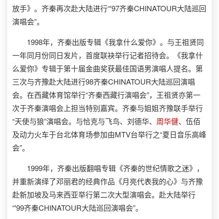
放手》。齐秦再次赴大陆进行“'97齐秦CHINATOUR大陆巡回
演唱会”。
1998年，齐秦出版专辑《我拿什么爱你》。与王祖贤同
一年同月份同日发片，首度联袂举行记者招待会。《我拿什
么爱你》专辑于第十届金曲奖获最佳国语男演唱人提名。第
三次与齐豫赴大陆进行98齐秦CHINATOUR大陆巡回演唱
会。在西藏体育馆举行“齐秦西藏行演唱会”，王祖贤亦第一
次于齐秦演唱会上担当特别嘉宾。齐秦与姐姐齐豫联手举行
“天使与狼”演唱会。与恰克与飞鸟、刘德华、
周华健
、伍佰
及动力火车于台北体育场参加由MTV台举行之“夏日音乐高峰
会”。
1999年，齐秦出版翻唱专辑《齐秦的世纪情歌之迷》，
并重新演绎了邓丽君的经典作品《月亮代表我的心》与齐豫
赴新加坡及马来西亚举行第二次大型演唱会。赴大陆举行
“'99齐秦CHINATOUR大陆巡回演唱会”。