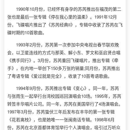
1990年10月份，已经怀有身孕的苏芮推出在福茂的第二
张也是最后一张专辑《停在我心里的温柔》。1991年12月
份，飞碟唱片推出了《苏芮经典II》，专辑中收录了苏芮在飞
碟时期的10首歌曲。
1993年2月份，苏芮第一次参加中央电视台春节联欢晚
会，以卫星连线的方式与那英、解小东、罗文和巫启贤合唱
《携手同行》。3月份，苏芮重回飞碟唱片，推出专辑《牵
手》，在内地一举创下150多万张的销量;同月份，苏芮推出
了粤语专辑《爱过就是完全》，收录了10首粤语歌曲。
1994年9月份，苏芮推出专辑《变心》。同一年，苏芮
与张雨生一起举行台湾校园巡回演唱会10场。1995年，苏芮
转签丰华唱片公司。同一年，苏芮在美国举行了4场演唱会。
1997年3月份，苏芮蛰伏三年后发布在丰华的第一张专辑
《花若离枝》，也是她唯一一张闽南话专辑。1998年6月
份，苏芮在北京首都体育馆举行个人演唱会，吸引过万听众