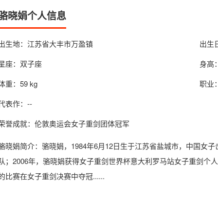
骆晓娟个人信息
出生地：江苏省大丰市万盈镇
出生日
星座：双子座
身高：
体重：59 kg
职业
代表作：--
荣誉成就：伦敦奥运会女子重剑团体冠军
骆晓娟简介
：骆晓娟，1984年6月12日生于江苏省盐城市，中国女子
队；2006年，骆晓娟获得女子重剑世界杯意大利罗马站女子重剑个人冠
的比赛在女子重剑决赛中夺冠......