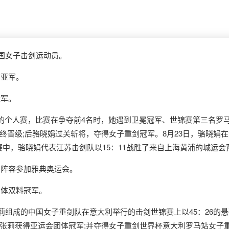
中国女子击剑运动员。
体亚军。
冠军。
的个人赛，比赛在争夺前4名时，她遇到卫冕冠军、世锦赛第三名罗马
终晋级;后骆晓娟过关斩将，夺得女子重剑冠军。8月23日，骆晓娟在
决赛中，骆晓娟代表江苏击剑队以15：11战胜了来自上海黄浦的城运
体阵容参加雅典奥运会。
团体双料冠军。
莉组成的中国女子重剑队在意大利举行的击剑世锦赛上以45：26的
张莉获得亚运会团体冠军;并夺得女子重剑世界杯意大利罗马站女子