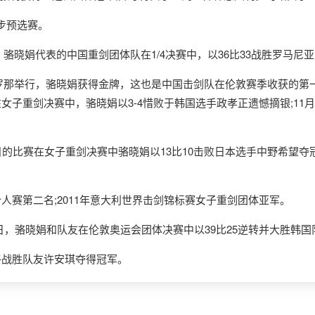
步预选赛。
，骆晓娟代表的中国重剑团体队在1/4决赛中，以36比33战胜罗马尼
罗那举行，骆晓娟获得金牌，这也是中国击剑队在伦敦赛季收获的第一
在女子重剑决赛中，骆晓娟以3-4惜败于韩国选手政孝正遗憾摘银;1
目的比赛在女子重剑决赛中骆晓娟以13比10击败日本选手中野希望
人赛第二名;2011年意大利世界击剑锦标赛女子重剑团体亚军。
日，骆晓娟和队友在伦敦奥运会团体决赛中以39比25逆转并大胜韩
终战胜队友许安琪夺得冠军。