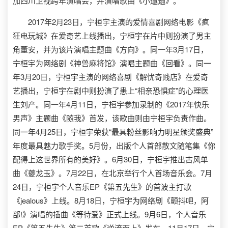
加四川卫视跨年演唱会，并演唱歌曲《小邋遢》。
2017年2月23日，宁桓宇主演的爱情喜剧网络电影《疯
狂电玩城》在爱奇艺上线播出，宁桓宇在片中则扮演了男主
角董安，并为该片演唱主题曲《方向》。同一年3月17日，
宁桓宇为网络剧《神兽麻将馆》演唱主题曲《回看》。同一
年3月20日，宁桓宇主演的网络喜剧《解忧奇贱店》在爱奇
艺播出，宁桓宇在剧中则扮演了患上“相亲恐惧症”的心理医
生刘产。同一年4月11日，宁桓宇参加录制的《2017年快乐
男声》主题曲《随我》首发，该歌曲则由宁桓宇负责作曲。
同一年4月25日，宁桓宇荣获“最具粉丝影响力明星颁奖盛典”
年度最具魅力歌手奖。5月份，出版个人首部散文随笔集《你
配得上这世界所有的美好》。6月30日，宁桓宇推出古风单
曲《夔龙玉》。7月22日，在北京举行个人首场音乐会。7月
24日，宁桓宇个人音乐EP《第五先生》的首波主打歌
《jealous》上线。8月18日，宁桓宇为网络剧《颤抖吧，阿
部!》演唱的插曲《等待爱》正式上线。9月6日，个人音乐
EP《第五先生》第二首歌《逆流而上》发布。11月17日，宁