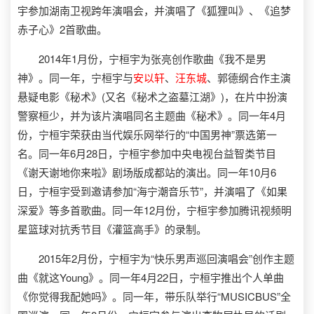
宇参加湖南卫视跨年演唱会，并演唱了《狐狸叫》、《追梦
赤子心》2首歌曲。
2014年1月份，宁桓宇为张亮创作歌曲《我不是男
神》。同一年，宁桓宇与
安以轩
、
汪东城
、郭德纲合作主演
悬疑电影《秘术》(又名《秘术之盗墓江湖》)，在片中扮演
警察桓少，并为该片演唱同名主题曲《秘术》。同一年4月
份，宁桓宇荣获由当代娱乐网举行的“中国男神”票选第一
名。同一年6月28日，宁桓宇参加中央电视台益智类节目
《谢天谢地你来啦》剧场版成都站的演出。同一年10月6
日，宁桓宇受到邀请参加“海宁潮音乐节”，并演唱了《如果
深爱》等多首歌曲。同一年12月份，宁桓宇参加腾讯视频明
星篮球对抗秀节目《灌篮高手》的录制。
2015年2月份，宁桓宇为“快乐男声巡回演唱会”创作主题
曲《就这Young》。同一年4月22日，宁桓宇推出个人单曲
《你觉得我配她吗》。同一年，带乐队举行“MUSICBUS”全