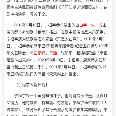
桓宇主演民国悬疑传奇网络剧《千门江湖之诡面疑云》，在
剧中扮演男一号苏子全。
2018年6月13日，宁桓宇参与演出的由
白宇
、
朱一龙
主
演的都市奇幻剧《镇魂》播出，在剧中扮演地星人高天宇，
宁桓宇还为该剧演唱片尾曲《只是太在意》。2019年5月2
日，宁桓宇参加湖南卫视“新青年耀青春”纪念五四运动100周
年文艺晚会，与
白举纲
、
于湉
、张阳阳一起演唱歌曲《幸福
是奋斗出来的》。2020年8月19日，宁桓宇、周安琴夫妇加
盟《新生日记第二季》。2021年2月14日，宁桓宇参加的湖
南卫视娱乐脱口秀节目《天天向上》播出。
【宁桓宇人物评价】
宁桓宇是一个全能唱作才子，他对待音乐谦逊、认真且
又偏执，他有颜值、有唱功、有才情。宁桓宇通过歌曲《大
谎言家》，充分展现了其行云流水的唱腔和扎实的唱功。宁