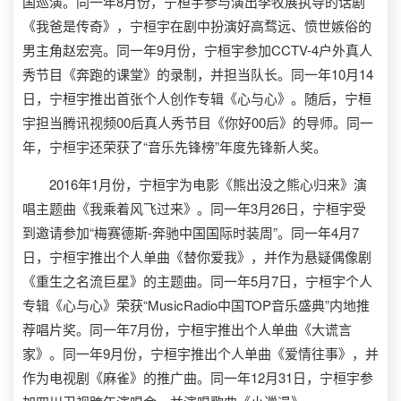
国巡演。同一年8月份，宁桓宇参与演出李牧展执导的话剧
《我爸是传奇》，宁桓宇在剧中扮演好高骛远、愤世嫉俗的
男主角赵宏亮。同一年9月份，宁桓宇参加CCTV-4户外真人
秀节目《奔跑的课堂》的录制，并担当队长。同一年10月14
日，宁桓宇推出首张个人创作专辑《心与心》。随后，宁桓
宇担当腾讯视频00后真人秀节目《你好00后》的导师。同一
年，宁桓宇还荣获了“音乐先锋榜”年度先锋新人奖。
2016年1月份，宁桓宇为电影《熊出没之熊心归来》演
唱主题曲《我乘着风飞过来》。同一年3月26日，宁桓宇受
到邀请参加“梅赛德斯-奔驰中国国际时装周”。同一年4月7
日，宁桓宇推出个人单曲《替你爱我》，并作为悬疑偶像剧
《重生之名流巨星》的主题曲。同一年5月7日，宁桓宇个人
专辑《心与心》荣获“MusicRadio中国TOP音乐盛典”内地推
荐唱片奖。同一年7月份，宁桓宇推出个人单曲《大谎言
家》。同一年9月份，宁桓宇推出个人单曲《爱情往事》，并
作为电视剧《麻雀》的推广曲。同一年12月31日，宁桓宇参