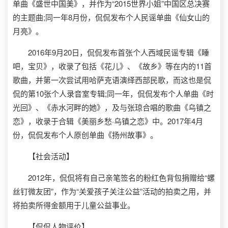
单曲《盛世中国美》，并作为“2015世界小姐”中国区总决赛
的主题曲;同一年8月份，侃侃发布个人民谣单曲《仙女山的
月亮》。
2016年9月20日，侃侃发布首张个人西域民谣专辑《睡
吧，宝贝》，收录了包括《花儿》、《故乡》等在内的11首
歌曲，并第一次尝试用哈萨克语演绎西部民歌，而这也是侃
侃的第10张个人录音室专辑;同一年，侃侃发布个人单曲《时
光回》、《赤水河畔的她》，及与张琼合唱的歌曲《乌镇之
恋》，收录于合辑《美丽乡愁·乌镇之恋》中。2017年4月
份，侃侃发布个人原创单曲《扬州故事》。
【社会活动】
2012年，侃侃将有自己亲笔签名的粉红色背包捐赠给“螺
丝钉微友团”，作为“关爱孩子关注公益”活动的拍卖之用，并
将拍卖所得金额用于儿童公益事业。
【侃侃人物评价】