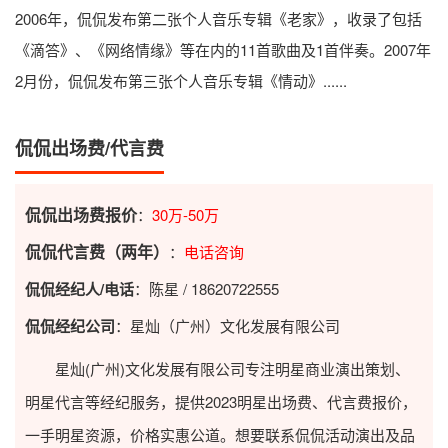
2006年，侃侃发布第二张个人音乐专辑《老家》，收录了包括
《滴答》、《网络情缘》等在内的11首歌曲及1首伴奏。2007年
2月份，侃侃发布第三张个人音乐专辑《情动》......
侃侃出场费/代言费
侃侃出场费报价
：
30万-50万
侃侃代言费（两年）
：
电话咨询
侃侃经纪人/电话
：陈星 / 18620722555
侃侃经纪公司
：星灿（广州）文化发展有限公司
星灿(广州)文化发展有限公司专注明星商业演出策划、
明星代言等经纪服务，提供2023
明星出场费
、代言费报价，
一手明星资源，价格实惠公道。想要联系侃侃活动演出及品