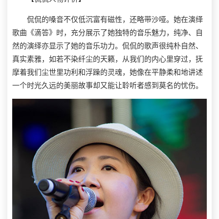
侃侃的嗓音不仅低沉富有磁性，还略带沙哑。她在演绎
歌曲《滴答》时，充分展示了她独特的音乐魅力，纯净、自
然的演绎亦显示了她的音乐功力。侃侃的歌声很纯朴自然、
真实素雅，如若不染纤尘的天籁，从我们的内心里穿过，抚
摩着我们尘世里功利和浮躁的灵魂，她像在平静柔和地讲述
一个时光久远的美丽故事却又能让聆听者感到莫名的忧伤。