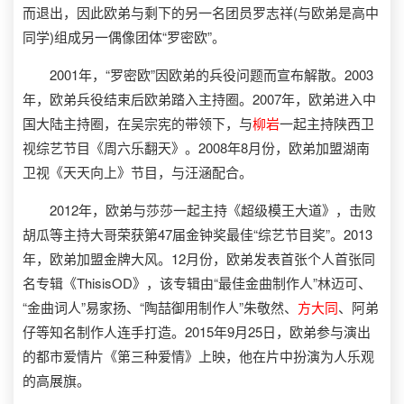
而退出，因此欧弟与剩下的另一名团员罗志祥(与欧弟是高中
同学)组成另一偶像团体“罗密欧”。
2001年，“罗密欧”因欧弟的兵役问题而宣布解散。2003
年，欧弟兵役结束后欧弟踏入主持圈。2007年，欧弟进入中
国大陆主持圈，在吴宗宪的带领下，与
柳岩
一起主持陕西卫
视综艺节目《周六乐翻天》。2008年8月份，欧弟加盟湖南
卫视《天天向上》节目，与汪涵配合。
2012年，欧弟与莎莎一起主持《超级模王大道》，击败
胡瓜等主持大哥荣获第47届金钟奖最佳“综艺节目奖”。2013
年，欧弟加盟金牌大风。12月份，欧弟发表首张个人首张同
名专辑《ThisisOD》，该专辑由“最佳金曲制作人”林迈可、
“金曲词人”易家扬、“陶喆御用制作人”朱敬然、
方大同
、阿弟
仔等知名制作人连手打造。2015年9月25日，欧弟参与演出
的都市爱情片《第三种爱情》上映，他在片中扮演为人乐观
的高展旗。