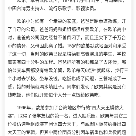
中国台湾男主持人、流行乐歌手、影视演员。
欧弟小时候有一个幸福的家庭，爸爸是跆拳道教练，开
了自己的公司，爸爸妈妈和姐姐都很疼爱欧弟。在欧弟高中
时，爸爸的公司因为经营不善倒闭了，而且还欠下了千万台
币的债务，父母因此离了婚。15岁的欧弟默默地面对和承受
了这一切，当时的欧弟已经是培德职高表演班的学生，学校
离家有四十分钟的车程。爸爸把所有的钱都拿了去还债，哪
怕公交车费都没有给欧弟留，欧弟每天6点钟就起床，步行三
个小时去学校。坐车没钱，吃饭也成了问题，三餐减成了一
餐，饿的时候就喝水填肚子。同学们发现了欧弟其实是没有
钱吃饭，他们就开始每个人分一点饭给欧弟吃。
1996年，欧弟参加了台湾地区举行的“四大天王模仿大
赛”，取得了张学友组的第一名，进入娱乐圈。欧弟与其它三
位模仿选手组成演艺团体四大天王，与威聚国际签约推出四
大天王的专辑，但其中两位团员分别因车祸重伤和兵役问题