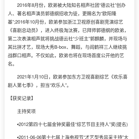
2016年8月份，欧弟被大陆知名相声社团“德云社”创办
人、著名相声演员郭德纲招收为徒，更赐名为“欧阳隆
基”;2016年10月份，欧弟参加浙江卫视原创喜剧竞演综艺
《喜剧总动员》，进入终极淘汰赛，已拜师郭德纲的欧弟，
第二次表演相声就将挑战德云社“少班主”郭麒麟，并现场与
其比拼才艺，现场大秀B-box、舞蹈，与阎鹤祥三人继续挑
战群口相声。不仅如此，欧弟也将在现场首度公开他的艺
名。
2021年1月10日，欧弟参加东方卫视喜剧综艺《欢乐喜
剧人第七季》，担当“欢乐人”。
【获奖记录】
主持奖项
▪2012第四十七届金钟奖最佳“综艺节目主持人”奖(提名)
▪2011-06-06第十七届上海电视节“才艺型秀风采主持”大