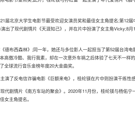
1届北京大学生电影节最受欢迎女演员奖和最佳女主角提名;第12届
演出了现代剧情片《天涯知己》，并在片中扮演了女主角Vicky;8
德布西森林》;同一年，她还与多位影人一起担当了第52届台湾电影
本高傲冷酷、我行我素，却在一次意外车祸之后体验了七天不一样的
了全球流行音乐金榜年度20大金曲奖。
主演了反电信诈骗电影《巨额来电》，桂纶镁在片中则扮演干练性
现代剧情片《南方车站的聚会》。2020年11月份，桂纶镁与杨佑
最佳女主角提名。