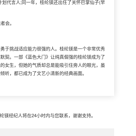
计划代言人;同一年，桂纶镁还出任了关怀巴掌仙子(早
记者会。
勇于挑战适应能力很强的人。桂纶镁是一个非常优秀
的默契。一部《蓝色大门》让纯真倔强的桂纶镁成为了
艳的女生，但她的气质却总是能吸引住旁人的眼光，虽
眼倾听，都已成为了文艺小清新的经典画面。
桂纶镁经纪人将在24小时内与您联系，谢谢支持。