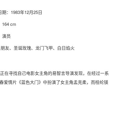
期：1983年12月25日
164 cm
：演员
男朋友、圣诞玫瑰、龙门飞甲、白日焰火
被正在寻找自己电影女主角的易智言导演发现，在经过一系
春爱情片《蓝色大门》中扮演了女主角孟克柔，而桂纶镁