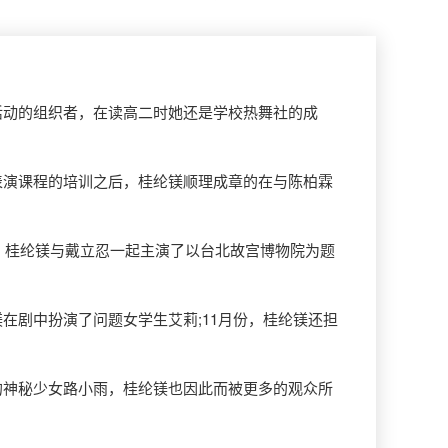
活动的组织者，在读高二时她还是学校热舞社的成
表演课程的培训之后，桂纶镁顺理成章的在与陈柏霖
年，桂纶镁与戴立忍一起主演了以台北故宫博物院为题
剧中扮演了问题女学生艾莉;11月份，桂纶镁还担
的神秘少女路小雨，桂纶镁也因此而被更多的观众所