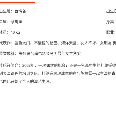
出生地：台湾省
出生日
星座：摩羯座
身高：
体重：46 kg
职业
代表作：蓝色大门、不能说的秘密、海洋天堂、女人不坏、女朋友·
荣誉成就：第49届台湾电影金马奖最佳女主角奖
桂纶镁简介
：2002年，一次偶然的机会让还是一名高中生的桂纶镁
列表演课程的培训之后，桂纶镁顺理成章的在与陈柏霖一起主演的青
也由此开始了个人的演艺生涯。......