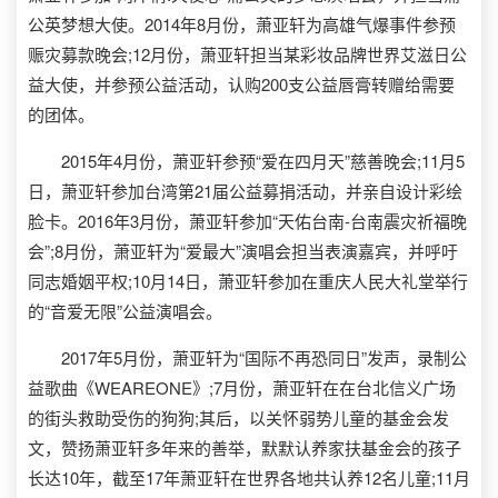
公英梦想大使。2014年8月份，萧亚轩为高雄气爆事件参预
赈灾募款晚会;12月份，萧亚轩担当某彩妆品牌世界艾滋日公
益大使，并参预公益活动，认购200支公益唇膏转赠给需要
的团体。
2015年4月份，萧亚轩参预“爱在四月天”慈善晚会;11月5
日，萧亚轩参加台湾第21届公益募捐活动，并亲自设计彩绘
脸卡。2016年3月份，萧亚轩参加“天佑台南-台南震灾祈福晚
会”;8月份，萧亚轩为“爱最大”演唱会担当表演嘉宾，并呼吁
同志婚姻平权;10月14日，萧亚轩参加在重庆人民大礼堂举行
的“音爱无限”公益演唱会。
2017年5月份，萧亚轩为“国际不再恐同日”发声，录制公
益歌曲《WEAREONE》;7月份，萧亚轩在在台北信义广场
的街头救助受伤的狗狗;其后，以关怀弱势儿童的基金会发
文，赞扬萧亚轩多年来的善举，默默认养家扶基金会的孩子
长达10年，截至17年萧亚轩在世界各地共认养12名儿童;11月