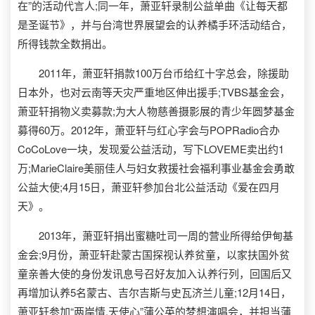
在”的活动代言人;同一年，萧亚轩录制公益单曲《让每天都
是圣诞节》，并与台湾世界展望会的认养橘手环活动结合，
所得钱款全数捐出。
2011年，萧亚轩捐款100万台币给红十字总会，除援助
日本外，也对云南等天灾严重地区伸出援手;TVBS基金会，
萧亚轩捐物义卖募款;为大人物慈善摄影展的青少年圆梦基金
募得60万。2012年，萧亚轩与红心字会与POPRadio合办
CoCoLove一块，发现爱公益活动，写下LOVEME卖出约1
万;MarieClaire美丽佳人与妇女救援社会福利事业基金会勇敢
公益大使;4月15日，萧亚轩参加台北公益活动《爱在四月
天》。
2013年，萧亚轩捐出蜜糖吐司一周的营业所得给伊甸基
金会;9月份，萧亚轩赴蒙古国探视认养贫童，以家扶国外贫
童亲善大使的身份发讯息号召好友加入认养行列，回国后又
再增加认养5名蒙古、吉尔吉斯与史瓦济兰儿童;12月14日，
萧亚轩参加“两岸情.天使心”蒲公英的梦想演唱会，并担当蒲