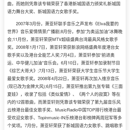
曲，而她则凭靠该专辑荣获了香港新城国语力颁奖礼新城国
语力舞台大奖、新城国语力女歌手奖。
2007年3月份，萧亚轩联手音乐之声发布《Elva我要的
世界》音乐爱情情景广播剧;8月份，参加“为奥运加油”冰舞晚
会;11月份，萧亚轩荣获MTV超级盛典台湾最具风格女歌手
奖。2008年1月17日，萧亚轩荣获新浪网络盛典年度港台女
歌手奖以及港台全能艺人奖;7月4日，萧亚轩参加“前进奥
运、中华健儿加油”音乐会。6月10日，萧亚轩参加录制节目
《综艺大哥大》;7月13日，萧亚轩荣获大学生音乐节大学生
最爱女歌手奖。2008年4月22日，萧亚轩再次加入维京音乐
(现已改为金牌大风);6月15日，萧亚轩推出第九张专辑《三面
夏娃》，收录了包括《类似爱情》、《两个人的寂寞》等在
内的12首歌曲，而萧亚轩则凭靠该专辑荣获了第九届音乐风
云榜港台最佳女歌手奖、MusicRadio中国TOP排行榜港台最
受欢迎女歌手、Topinmusic-IN乐榜港台彰榜牌两周冠军等多
个奖项。7月份，萧亚轩荣获了新城国语力女歌手、跳唱歌手