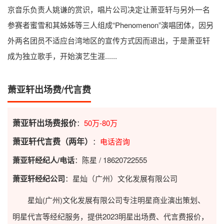
京音乐负责人姚谦的赏识，唱片公司决定让萧亚轩与另外一名
参赛者蜜雪和其姊姊等三人组成“Phenomenon”演唱团体，因另
外两名团员不适应台湾地区的宣传方式因而退出，于是萧亚轩
成为独立歌手，开始演艺生涯......
萧亚轩出场费/代言费
萧亚轩出场费报价
：
50万-80万
萧亚轩代言费（两年）
：
电话咨询
萧亚轩经纪人/电话
：陈星 / 18620722555
萧亚轩经纪公司
：星灿（广州）文化发展有限公司
星灿(广州)文化发展有限公司专注明星商业演出策划、
明星代言等经纪服务，提供2023
明星出场费
、代言费报价，