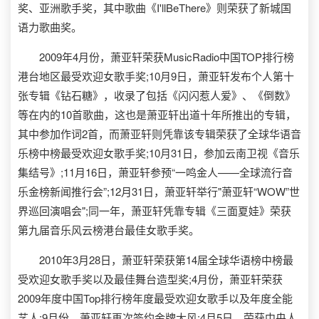
奖、亚洲歌手奖，其中歌曲《I'llBeThere》则荣获了新城国
语力歌曲奖。
2009年4月份，萧亚轩荣获MusicRadio中国TOP排行榜
港台地区最受欢迎女歌手奖;10月9日，萧亚轩发布个人第十
张专辑《钻石糖》，收录了包括《闪闪惹人爱》、《倒数》
等在内的10首歌曲，这也是萧亚轩出道十年所推出的专辑，
其中参加作词2首，而萧亚轩则凭靠该专辑荣获了全球华语音
乐榜中榜最受欢迎女歌手奖;10月31日，参加云南卫视《音乐
集结号》;11月16日，萧亚轩参预“一鸣金人——全球流行音
乐金榜新闻推行会”;12月31日，萧亚轩举行"萧亚轩“WOW”世
界巡回演唱会";同一年，萧亚轩凭靠专辑《三面夏娃》荣获
第九届音乐风云榜港台最佳女歌手奖。
2010年3月28日，萧亚轩荣获第14届全球华语榜中榜最
受欢迎女歌手奖以及最佳舞台造型奖;4月份，萧亚轩荣获
2009年度中国Top排行榜年度最受欢迎女歌手以及年度全能
艺人;9月份，萧亚轩再次签约金牌大风;4月5日，荣获中央人