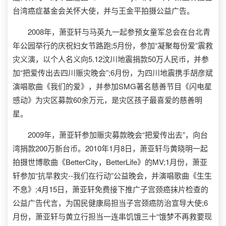
台湾癌症基金会关怀大使，并与王金平拍摄公益广告。
2008年，萧亚轩与马英九一起参预女童军总会在台北青
年公园举行的庆祝妇女节路跑;5月份，参加“凝聚每份爱”震救
灾义演，以个人名义向5.12汶川地震捐款50万人民币，并参
加“把爱传出去四川赈灾晚会”;6月份，为四川地震携手胡彦斌
演唱歌曲《我们的爱》，并参加SMG著名慈善节目《闪电星
感动》为灾区募款60余万元，是灾区孩子最喜爱的慈善明
星。
2009年，萧亚轩参加赈灾募款晚会“把爱传出去”，向台
湾捐款200万新台币。2010年1月8日，萧亚轩与黄晓明一起
拍摄世博歌曲《BetterCity，BetterLife》的MV;1月份，萧亚
轩参加“抗旱救灾--我们在行动”公益晚会，并演唱歌曲《生生
不息》;4月15日，萧亚轩免费接下推广子宫颈癌抹片检查的
公益广告代言，为国民健康局担当子宫颈癌防治宣导大使;6
月份，萧亚轩与黄立行担当一连串饥饿三十“饿梦不再救要现