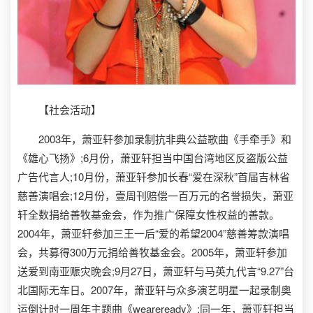
【社会活动】
2003年，萧亚轩参加录制抗非典公益歌曲《手牵手》和
《雄心飞扬》;6月份，萧亚轩担当中国台湾地区反盗版公益
广告代言人;10月份，萧亚轩参加长春“爱在深秋”首届吉林省
慈善演唱会;12月份，壹周刊赔偿一百万元的名誉损失，萧亚
轩全数捐给善牧基金会，作为推广保障女性权益的善款。
2004年，萧亚轩参加三王一后“爱的希望2004”慈善筹款演唱
会，共募得300万元捐给善牧基金会。2005年，萧亚轩参加
送爱到南亚赈灾晚会;9月27日，萧亚轩与马英九代言“9.27”台
北国际无车日。2007年，萧亚轩与众多演艺明星一起录制奥
运倒计时一周年主题曲《weareready》;同一年，萧亚轩担当