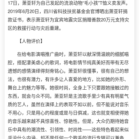
17日，萧亚轩为自己发起的流浪动物“毛小孩”T恤义卖发声。
2019年6月20日，四川省科技扶贫基金会官博晒出萧亚轩捐
款证书，表示萧亚轩为宜宾地震灾区捐赠善款20万元支持灾
区的救援行动与灾后重建。
【人物评价】
在给电影演唱推广曲时，萧亚轩以献深情温婉的细腻唱
腔，搭配凄美虐心的歌词，将电影情节纯真美好而带有无尽
遗憾的感情演绎得刻骨铭心。萧亚轩很懂事，很有自己的想
法，也很有潜力，有许多让人喜爱的地方，比如她的外形、
舞台上的魅力等等。她很时尚，全身上下只要跟她接触过的
东西，就会与众不同。萧亚轩是主流歌手里少有具有明星气
质的艺人，虽然在演绎上的表现不如以前，但不能说对音乐
不用心，只是用心的程度或是与日俱减，这也就变相使得她
的音乐越来越不具惊喜性、惊艳性。但是，大众仍期待她音
乐中具有的潮流性、引领性、时尚性——这些特色看起来似
乎没什么内涵，却不是任何一个歌手的流行专辑可以兼备