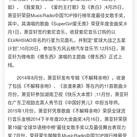
姐》、《我爱我》、《爱的主打歌》及《表白》;4月25日，
萧亚轩荣获MusicRadio中国TOP排行榜年度最佳女歌手奖，
其中，其演唱的歌曲《SuperGirl爱无畏》荣获年度金曲奖;8
月1日，萧亚轩签约索尼音乐，收获索尼音乐订购的以
ELVAHSIAO命名的行星为见面礼，并制定“星球大战之五星
计划”;10月20日，参加东方风云榜汽车音乐节;12月5日，萧
亚轩为微电影《傻东西》演唱的主题曲《傻东西》正式上
线。
2014年8月份，萧亚轩发布专辑《不解释亲吻》，收录
了包括《不解释亲吻》、《浪漫来袭》等在内的11首歌曲;9
月份，萧亚轩参加湖南卫视《快乐大本营》;11月份，萧亚轩
在广东卫视励志真人秀节目《中国好男儿》中担当导师。
2015年1月份，萧亚轩凭靠歌曲《不解释亲吻》荣获全球流
行音乐金榜2014下半年度20大金曲奖;4月16日，萧亚轩荣获
第19届“全球华语榜中榜”最佳女歌手奖以及最佳舞台表现力
奖;7月份，荣获蒙牛酸酸乳MusicRadio中国TOP排行榜最受