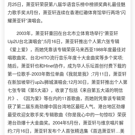
月25日，萧亚轩荣获第八届华语音乐榜中榜颁奖典礼最佳魅
力歌手奖;8月份，萧亚轩连续在香港红磡体育馆举行两场“闪
耀萧亚轩”演唱会。
2003年，萧亚轩重回在台北市立体育场举行“萧亚轩
Up2U台北演唱会”;5月16日，萧亚轩推出个人第六张专辑
《爱上爱》，而她凭靠该专辑荣获马来西亚1988年度最佳对
唱歌曲奖、台北HITO流行音乐年度十大金曲奖等多个奖项;
随后，萧亚轩也和Hinet协作，成为华人乐坛首创付费下载的
第一位歌手-2003年数位单曲《我就是我》;7月11日，萧亚轩
在新加坡举行up2u狮城演唱会;12月30日，萧亚轩推出个人第
七张专辑《第5大道》，收录了包括《来自第五大道的明信
片》、《因为爱》等在内的11首歌曲，而她则凭靠该专辑荣
获了第二届东南劲爆中国台湾地区最旺人气、港台地区劲爆
最受欢迎女歌手奖;专辑歌曲《你是我心中的一句惊叹》荣获
港台劲爆十大金曲奖。2004年5月份，萧亚轩与维京唱片解
约;7月16日，萧亚轩发布个人首张精选集《首选萧亚轩…美