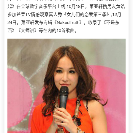
起》在全球数字音乐平台上线;10月18日，萧亚轩携男友黄皓
参加芒果TV情感观察真人秀《女儿们的恋爱第三季》;12月
24日，萧亚轩发布专辑《NakedTruth》，收录了《不是东
西》《大师讲》等在内的10首歌曲。