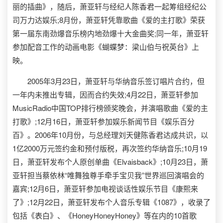
丽的插曲》，随后，萧亚轩与经纪人陈香君一起筹组经纪公
司万力达娱乐;8月份，萧亚轩凭靠歌曲《爱的主打歌》荣获
第一届东南劲爆音乐榜内地劲爆十大金曲奖;同一年，萧亚轩
参加配音工作的动画电影《蝴蝶梦：梁山伯与祝英台》上
映。
2005年3月23日，萧亚轩与华纳音乐签订唱片合约，但
一年内未推出专辑，因而合约失效;4月22日，萧亚轩参加
MusicRadio中国TOP排行榜颁奖晚会，并演唱歌曲《爱的主
打歌》;12月16日，萧亚轩参加娱乐新闻节目《娱乐百分
百》。2006年10月份，与总经理刘天健陈香君达成共识，以
1亿2000万元签约金和预付版税，再次签约华纳音乐;10月19
日，萧亚轩发布个人原创单曲《Elvaisback》;10月23日，萧
亚轩担当蔡依林“唯舞独尊手牵手宝贝我”世界巡回演唱会的
嘉宾;12月6日，萧亚轩参加电视谈话性娱乐节目《康熙来
了》;12月22日，萧亚轩发布个人音乐专辑《1087》，收录了
包括《表白》、《HoneyHoneyHoney》等在内的10首歌