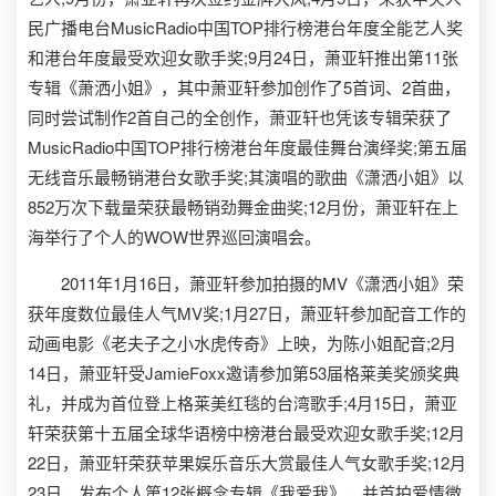
民广播电台MusicRadio中国TOP排行榜港台年度全能艺人奖
和港台年度最受欢迎女歌手奖;9月24日，萧亚轩推出第11张
专辑《萧洒小姐》，其中萧亚轩参加创作了5首词、2首曲，
同时尝试制作2首自己的全创作，萧亚轩也凭该专辑荣获了
MusicRadio中国TOP排行榜港台年度最佳舞台演绎奖;第五届
无线音乐最畅销港台女歌手奖;其演唱的歌曲《潇洒小姐》以
852万次下载量荣获最畅销劲舞金曲奖;12月份，萧亚轩在上
海举行了个人的WOW世界巡回演唱会。
2011年1月16日，萧亚轩参加拍摄的MV《潇洒小姐》荣
获年度数位最佳人气MV奖;1月27日，萧亚轩参加配音工作的
动画电影《老夫子之小水虎传奇》上映，为陈小姐配音;2月
14日，萧亚轩受JamieFoxx邀请参加第53届格莱美奖颁奖典
礼，并成为首位登上格莱美红毯的台湾歌手;4月15日，萧亚
轩荣获第十五届全球华语榜中榜港台最受欢迎女歌手奖;12月
22日，萧亚轩荣获苹果娱乐音乐大赏最佳人气女歌手奖;12月
23日，发布个人第12张概念专辑《我爱我》，并首拍爱情微