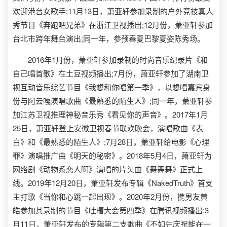
欢迎港台女歌手;11月13日，萧亚轩参加录制的户外竞技真人
秀节目《奔跑吧兄弟》在浙江卫视播出;12月份，萧亚轩参加
台北市跨年舞台演出;同一年，参预春夏巴黎夏姿陈秀场。
2016年1月份，萧亚轩参加录制的时尚音乐纪录片《和
自己唱首歌》在土豆视频播出;7月份，萧亚轩参加了湖南卫
视互动音乐综艺节目《我想和你唱第一季》，以想唱嘉宾身
份与阿云嘎演唱歌曲《最熟悉的陌生人》;同一年，萧亚轩参
加江苏卫视推理神秘音乐秀《看见你的声音》。2017年1月
25日，萧亚轩登上安徽卫视春节联欢晚会，演唱歌曲《表
白》和《最熟悉的陌生人》;7月28日，萧亚轩给电影《心理
罪》演唱推广曲《明天的秘密》。2018年5月4日，萧亚轩为
网络剧《动物系恋人啊》演唱的片头曲《舞舞舞》正式上
线。2019年12月20日，萧亚轩发布专辑《NakedTruth》首支
主打歌《当你和心跳一起出现》。2020年2月份，携男友黄
皓参加其录制的节目《吐槽大会第四季》在腾讯视频播出;3
月11日，萧亚轩发布的专辑第二支歌曲《不如先庆祝能在一