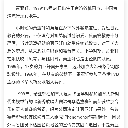
萧亚轩，1979年8月24日出生于台湾省桃园市，中国台
湾流行乐女歌手。
小时候的萧亚轩和弟弟在乡下的外婆家度过，受过日式
教育的外婆，不仅没有对姐弟俩过分溺爱，反而管教得十分
严厉，当时活泼好动的萧亚轩自幼受传统式教育，对于长大
后的梦想，从未想过与唱歌和舞台有关。小学时期，萧亚轩
在乐队吹口风琴，与此同时，萧亚轩也是田径队的队员。
1996年，17岁的萧亚轩离开家里，远赴加拿大温哥华学习服
装设计。1998年，在朋友的鼓动下，萧亚轩参加了香港TVB
主办的《华人新秀歌唱大赛》。
1998年，萧亚轩在加拿大温哥华留学时参加加拿大新时
代电视举行的《新秀歌唱大赛温哥华选拔赛》而荣获维京音
乐负责人姚谦的赏识，唱片公司决定让萧亚轩与另外一名参
赛者蜜雪和其姊姊等三人组成“Phenomenon”演唱团体，因另
外两名团员不适应台湾地区的宣传方式因而退出，于是萧亚