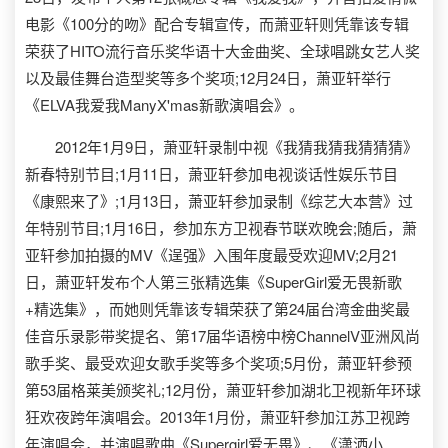
电影《100分的吻》配合专辑宣传，而萧亚轩则凭靠该专辑
荣获了HITO流行音乐奖华语十大金曲奖、全球唱跳女艺人奖
以及最佳舞台造型奖等多个奖项;12月24日，萧亚轩举行
《ELVA我爱我ManyX'mas新歌演唱会》。
2012年1月9日，萧亚轩录制中视《我猜我猜我猜猜猜》
新春特别节目;1月11日，萧亚轩参加电视谈话性娱乐节目
《康熙来了》;1月13日，萧亚轩参加录制《综艺大本营》过
年特别节目;1月16日，参加东方卫视春节联欢晚会;随后，萧
亚轩参加拍摄的MV《逞强》入围年度最受欢迎MV;2月21
日，萧亚轩发布个人第三张精选集《SuperGirl爱无畏新歌
+精选集》，而她则凭靠该专辑荣获了第24届台湾金曲奖最
佳音乐录影带奖提名、第17届华语榜中榜ChannelV亚洲风尚
歌手奖、最受欢迎女歌手奖等多个奖项;5月份，萧亚轩参预
第53届格莱美颁奖礼;12月份，萧亚轩参加湖北卫视新年环球
狂欢夜跨年演唱会。2013年1月份，萧亚轩参加江苏卫视跨
年演唱会，并演唱歌曲《Supergirl爱无畏》、《潇洒小