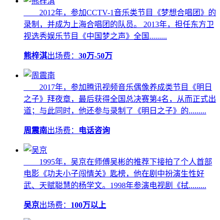
2012年，参加CCTV-1音乐类节目《梦想合唱团》的
录制，并成为上海合唱团的队员。 2013年，担任东方卫
视选秀娱乐节目《中国梦之声》全国.........
熊梓淇
出场费：
30万-50万
2017年，参加腾讯视频音乐偶像养成类节目《明日
之子》拜夜章，最后获得全国总决赛第4名，从而正式出
道；与此同时，他还参与录制了《明日之子》的.........
周震南
出场费：
电话咨询
1995年，吴京在师傅吴彬的推荐下接拍了个人首部
电影《功夫小子闯情关》匙榜，他在剧中扮演生性好
武、天赋聪慧的杨学文。1998年参演电视剧《拭.........
吴京
出场费：
100万以上