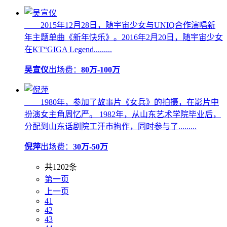
2015年12月28日，随宇宙少女与UNIQ合作演唱新
年主题单曲《新年快乐》。2016年2月20日，随宇宙少女
在KT“GIGA Legend.........
吴宣仪
出场费：
80万-100万
1980年，参加了故事片《女兵》的拍摄，在影片中
扮演女主角周忆严。 1982年，从山东艺术学院毕业后，
分配到山东话剧院工汗市拘作，同时参与了.........
倪萍
出场费：
30万-50万
共1202条
第一页
上一页
41
42
43