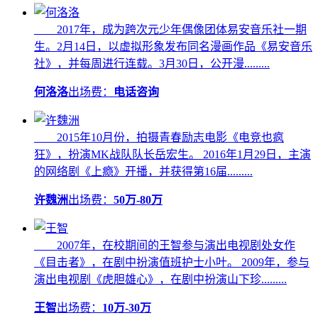
2017年，成为跨次元少年偶像团体易安音乐社一期
生。2月14日，以虚拟形象发布同名漫画作品《易安音乐
社》，并每周进行连载。3月30日，公开漫.........
何洛洛
出场费：
电话咨询
2015年10月份，拍摄青春励志电影《电竞也疯
狂》，扮演MK战队队长岳宏生。 2016年1月29日，主演
的网络剧《上瘾》开播，并获得第16届.........
许魏洲
出场费：
50万-80万
2007年，在校期间的王智参与演出电视剧处女作
《目击者》，在剧中扮演值班护士小叶。 2009年，参与
演出电视剧《虎胆雄心》，在剧中扮演山下珍.........
王智
出场费：
10万-30万