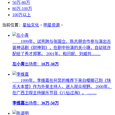
50万-80万
80万-100万
100万以上
当前位置：
星灿文化
>
明星资源
>
1999年，试壳跨与张国立、陈志朋合作参与演出古
装神话剧《财神到》，在剧中扮演的关小珊，自幼就许
配给了秀才郑寒。 2001年，和闫妮、刘威共.........
左小青
出场费：
10万-30万
1999年，李维嘉在何炅的推荐下来白樱脚己到《快
乐大本营》作为外景主持人，进入观众视野。 2000年，
在广西卫视主持娱乐节目《八仙过海》。 .........
李维嘉
出场费：
30万-50万