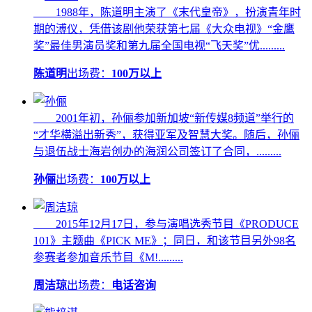
1988年，陈道明主演了《末代皇帝》，扮演青年时
期的溥仪，凭借该剧他荣获第七届《大众电视》“金鹰
奖”最佳男演员奖和第九届全国电视“飞天奖”优.........
陈道明
出场费：
100万以上
2001年初，孙俪参加新加坡“新传媒8频道”举行的
“才华横溢出新秀”，获得亚军及智慧大奖。随后，孙俪
与退伍战士海岩创办的海润公司签订了合同，.........
孙俪
出场费：
100万以上
2015年12月17日，参与演唱选秀节目《PRODUCE
101》主题曲《PICK ME》；同日，和该节目另外98名
参赛者参加音乐节目《M!.........
周洁琼
出场费：
电话咨询