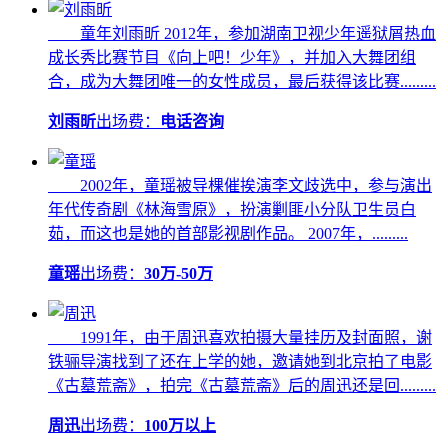
童年刘雨昕 2012年，参加湖南卫视少年遥狱屑热血
成长秀比赛节目《向上吧！少年》，并加入大舞团组
合，成为大舞团唯一的女性成员，最后获得该比赛.........
刘雨昕
出场费：
电话咨询
2002年，童瑶被导棵催挨演李文歧选中，参与演出
年代传奇剧《林海雪原》，扮演剿匪小分队卫生员白
茹，而这也是她的首部影视剧作品。 2007年，.........
童瑶
出场费：
30万-50万
1991年，由于周迅喜欢拍摄大量挂历及封面照，谢
铁骊导演找到了还在上学的她，邀请她到北京拍了电影
《古墓荒斋》，拍完《古墓荒斋》后的周迅还是回.........
周迅
出场费：
100万以上