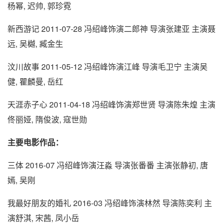
杨幂, 迟帅, 郭珍霓
新西游记 2011-07-28 冯绍峰饰演二郎神 导演张建亚 主演聂
远, 吴樾, 臧金生
汶川故事 2011-05-12 冯绍峰饰演江峰 导演毛卫宁 主演吴
健, 瞿麟曼, 岳红
天涯赤子心 2011-04-18 冯绍峰饰演郑世贤 导演陈朱煌 主演
佟丽娅, 隋俊波, 寇世勋
主要电影作品：
三体 2016-07 冯绍峰饰演汪淼 导演张番番 主演张静初, 唐
嫣, 吴刚
我最好朋友的婚礼 2016-03 冯绍峰饰演林然 导演陈奕利 主
演舒淇, 宋茜, 凤小岳