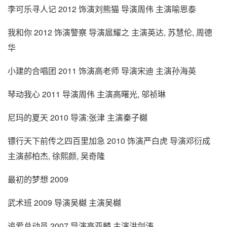
李可乐寻人记 2012 饰演刘熊猫 导演周伟 主演喻恩泰
我和你 2012 饰演警察 导演扈耀之 主演英达, 苏慧伦, 周德
华
小建的合唱团 2011 饰演高老师 导演宋迪 主演孙海英
琴动我心 2011 导演周伟 主演高曙光, 邬祯琳
尼玛的夏天 2010 导演:张津 主演秦子樾
镖行天下前传之四百里加急 2010 饰演严白虎 导演邓衍成
主演郝柏杰, 徐熙颜, 吴奇隆
最初的梦想 2009
武术班 2009 导演吴樾 主演吴樾
追爱总动员 2007 导演高亚麟 主演洪剑涛