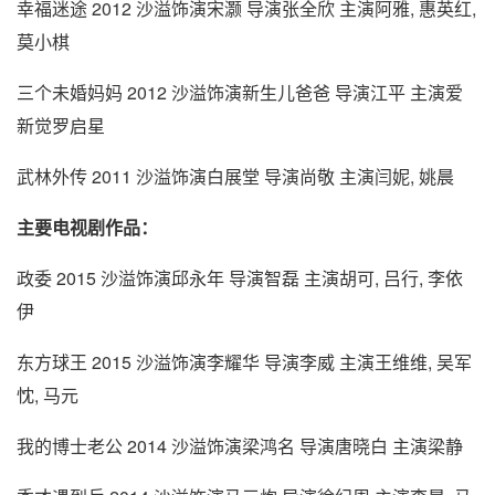
幸福迷途 2012 沙溢饰演宋灏 导演张全欣 主演阿雅, 惠英红,
莫小棋
三个未婚妈妈 2012 沙溢饰演新生儿爸爸 导演江平 主演爱
新觉罗启星
武林外传 2011 沙溢饰演白展堂 导演尚敬 主演闫妮, 姚晨
主要电视剧作品：
政委 2015 沙溢饰演邱永年 导演智磊 主演胡可, 吕行, 李依
伊
东方球王 2015 沙溢饰演李耀华 导演李威 主演王维维, 吴军
忱, 马元
我的博士老公 2014 沙溢饰演梁鸿名 导演唐晓白 主演梁静