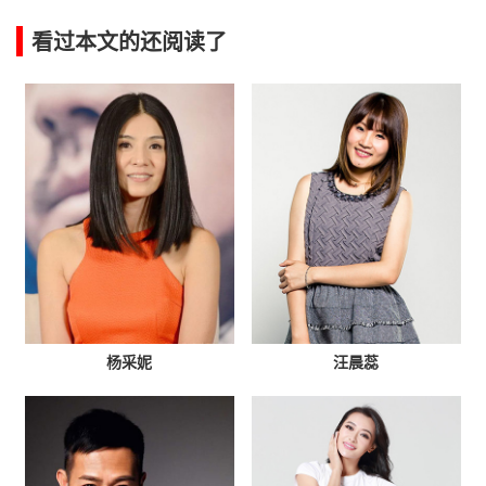
看过本文的还阅读了
杨采妮
汪晨蕊