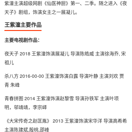
紫潼主演超级网剧《仙医神厨》第一、二季。随之进入《夜
天子》剧组，饰演女主之一展凝儿。
王紫潼主要作品
主要电视剧作品：
夜天子 2018 王紫潼饰演展凝儿 导演陈皓威 主演徐海乔, 宋
祖儿
杀八方 2016-00-00 王紫潼饰演白露 导演叶静 主演刘欢 贾
青 朱峰
青春拼图 2014 王紫潼饰演赵黎雪 导演孙铁军 主演叶项
明，邬靖靖，李宗峄
《大宋传奇之赵匡胤》 2013 王紫潼饰演宋华洋 导演高希希
主演陈建斌,殷桃,邵峰