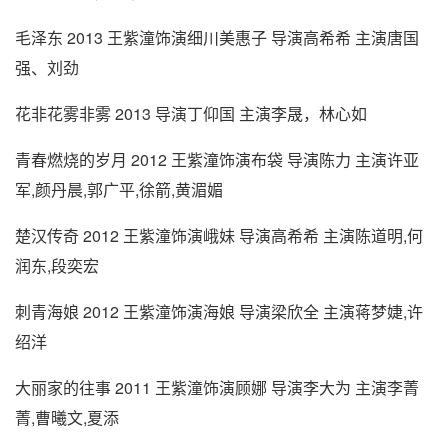
毛泽东 2013 王紫潼饰演细川美惠子 导演高希希 主演唐国
强、刘劲
花非花雾非雾 2013 导演丁仰国 主演李晟，林心如
青春燃烧的岁月 2012 王紫潼饰演布袋 导演陈力 主演许亚
军,颜丹晨,郭广平,徐箭,黄湄媚
楚汉传奇 2012 王紫潼饰演峨妹 导演高希希 主演陈道明,何
润东,段奕宏
刺青海娘 2012 王紫潼饰演海娘 导演梁欣全 主演蒋梦婕,许
绍洋
大丽家的往事 2011 王紫潼饰演顾娜 导演李大为 主演李菁
菁,曹曦文,夏添