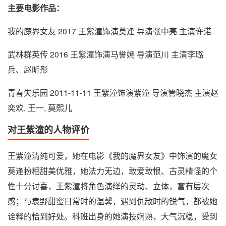
主要电影作品：
我的魔界女友 2017 王紫潼饰演莫逢 导演张中亮 主演许诺
武林群英传 2016 王紫潼饰演马誉嫣 导演范川 主演李璐
兵、赵昕彤
青春失乐园 2011-11-11 王紫潼饰演紫潼 导演管晓杰 主演赵
奕欢, 王一, 莫熙儿
对王紫潼的人物评价
王紫潼清纯可爱，她在电影《我的魔界女友》中饰演的魔女
莫逢扮相甜美优雅，她法力无边，敢爱敢恨、古灵精怪的个
性十分讨喜，王紫潼将角色演绎的灵动、立体，富有层次
感；与袁野甜蜜日常时的温馨，遇到仇敌时的锐气，都被她
诠释的恰到好处。科班出身的她演技娴熟，大气沉稳，受到