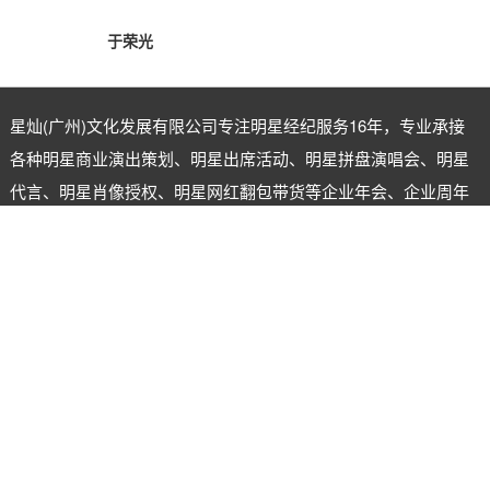
于荣光
星灿(广州)文化发展有限公司专注
明星经纪
服务16年，专业承接
各种明星商业演出策划、明星出席活动、明星拼盘演唱会、明星
代言、明星肖像授权、明星网红翻包带货等企业年会、企业周年
庆、商业晚会、开盘开业。一手明星资源，一手联系，一手价
格，提供更优惠的价格给客户，实现合作共赢。
明星经纪公司：星灿（广州）文化发展有限公司
明星经纪人：陈星
电话：18620722555
微信号：xingcanstar
地址：广州市海珠区江晓路晓港商业城B2—306
备案号：
粤ICP备2023089608号