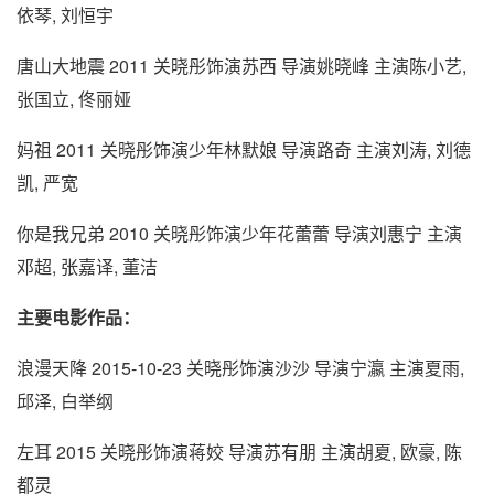
依琴, 刘恒宇
唐山大地震 2011 关晓彤饰演苏西 导演姚晓峰 主演陈小艺,
张国立, 佟丽娅
妈祖 2011 关晓彤饰演少年林默娘 导演路奇 主演刘涛, 刘德
凯, 严宽
你是我兄弟 2010 关晓彤饰演少年花蕾蕾 导演刘惠宁 主演
邓超, 张嘉译, 董洁
主要电影作品：
浪漫天降 2015-10-23 关晓彤饰演沙沙 导演宁瀛 主演夏雨,
邱泽, 白举纲
左耳 2015 关晓彤饰演蒋姣 导演苏有朋 主演胡夏, 欧豪, 陈
都灵