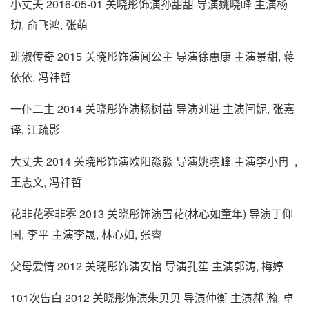
小丈夫 2016-05-01 关晓彤饰演孙甜甜 导演姚晓峰 主演杨
玏, 俞飞鸿, 张萌
班淑传奇 2015 关晓彤饰演闻公主 导演徐惠康 主演景甜, 蒋
依依, 冯祎哲
一仆二主 2014 关晓彤饰演杨树苗 导演刘进 主演闫妮, 张嘉
译, 江疏影
大丈夫 2014 关晓彤饰演欧阳淼淼 导演姚晓峰 主演李小冉 ,
王志文, 冯祎哲
花非花雾非雾 2013 关晓彤饰演雪花(林心如童年) 导演丁仰
国, 李平 主演李晟, 林心如, 张睿
父母爱情 2012 关晓彤饰演安怡 导演孔笙 主演郭涛, 梅婷
101次告白 2012 关晓彤饰演朱贝贝 导演仲衡 主演郝 瀚, 卓