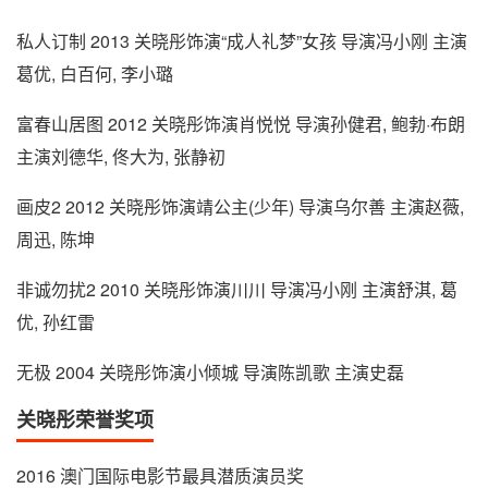
私人订制 2013 关晓彤饰演“成人礼梦”女孩 导演冯小刚 主演
葛优, 白百何, 李小璐
富春山居图 2012 关晓彤饰演肖悦悦 导演孙健君, 鲍勃·布朗
主演刘德华, 佟大为, 张静初
画皮2 2012 关晓彤饰演靖公主(少年) 导演乌尔善 主演赵薇,
周迅, 陈坤
非诚勿扰2 2010 关晓彤饰演川川 导演冯小刚 主演舒淇, 葛
优, 孙红雷
无极 2004 关晓彤饰演小倾城 导演陈凯歌 主演史磊
关晓彤荣誉奖项
2016 澳门国际电影节最具潜质演员奖