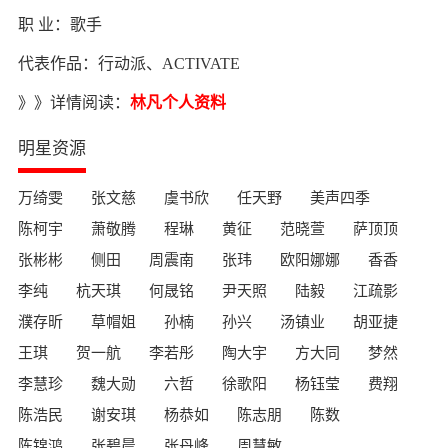
职 业：歌手
代表作品：行动派、ACTIVATE
》》详情阅读：
林凡个人资料
明星资源
万绮雯
张文慈
虞书欣
任天野
美声四季
陈柯宇
萧敬腾
程琳
黄征
范晓萱
萨顶顶
张彬彬
侧田
周震南
张玮
欧阳娜娜
香香
李纯
杭天琪
何晟铭
尹天照
陆毅
江疏影
濮存昕
草帽姐
孙楠
孙兴
汤镇业
胡亚捷
王琪
贺一航
李若彤
陶大宇
方大同
梦然
李慧珍
魏大勋
六哲
徐歌阳
杨钰莹
费翔
陈浩民
谢安琪
杨恭如
陈志朋
陈数
陈锦鸿
张碧晨
张丹峰
周慧敏