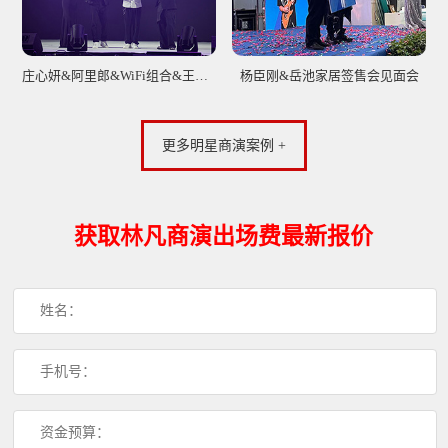
庄心妍&阿里郎&WiFi组合&王赫野出席玛帕萨2023秋冬新品发布会
杨臣刚&岳池家居签售会见面会
更多明星商演案例 +
获取林凡商演出场费最新报价