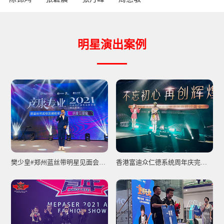
明星演出案例
樊少皇#郑州蓝丝带明星见面会圆满收工
香港富迪众仁德系统周年庆完美收工!