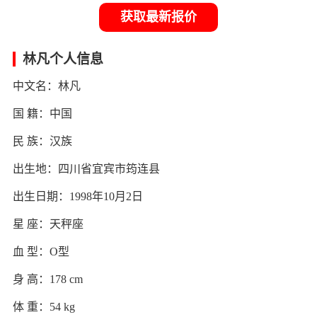
获取最新报价
林凡个人信息
中文名：林凡
国 籍：中国
民 族：汉族
出生地：四川省宜宾市筠连县
出生日期：1998年10月2日
星 座：天秤座
血 型：O型
身 高：178 cm
体 重：54 kg