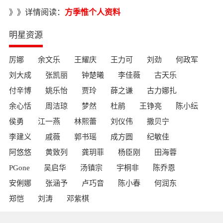
》》详情阅读：
方季惟个人资料
明星资源
厉娜
余文乐
王耀庆
王力可
刘劲
何政军
刘大成
张凯丽
钟楚曦
李佳薇
古天乐
付辛博
姚乐怡
贾玲
薛之谦
古力娜扎
余心恬
周洁琼
梦然
杜鹃
王铮亮
陈小纭
侯勇
江一燕
林熙蕾
刘仪伟
撒贝宁
李建义
戚薇
郭书瑶
成方圆
纪敏佳
阿悠悠
黄致列
龚玥菲
杨臣刚
田海蓉
PGone
吴启华
汤镇宗
宇桐非
陈乔恩
安俐娜
张涵予
卢巧音
陈小春
何润东
郑恺
刘涛
邓紫棋