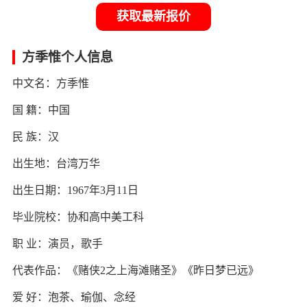
获取最新报价
方季惟个人信息
中文名：方季惟
国 籍：中国
民 族：汉
出生地：台湾万华
出生日期：1967年3月11日
毕业院校：协和高中美工科
职 业：演员，歌手
代表作品：《赌侠2之上海滩赌圣》《昨日梦已远》
爱 好：泡茶、瑜伽、念经