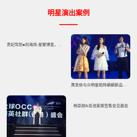
明星演出案例
贵妃驾到●向海岚-星聚博皇，年中盛惠！
黄圣依与众明星助阵蜗蜗新品发布会暨明星盛宴
杨臣刚&岳池家居签售会见面会