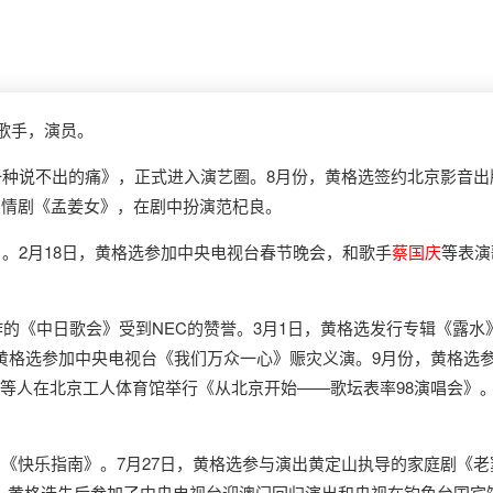
歌手，演员。
种说不出的痛》，正式进入演艺圈。8月份，黄格选签约北京影音出版
爱情剧《孟姜女》，在剧中扮演范杞良。
。2月18日，黄格选参加中央电视台春节晚会，和歌手
蔡国庆
等表演
的《中日歌会》受到NEC的赞誉。3月1日，黄格选发行专辑《露水
，黄格选参加中央电视台《我们万众一心》赈灾义演。9月份，黄格选
等人在北京工人体育馆举行《从北京开始——歌坛表率98演唱会》
《快乐指南》。7月27日，黄格选参与演出黄定山执导的家庭剧《老
，黄格选先后参加了中央电视台迎澳门回归演出和央视在钓鱼台国宾