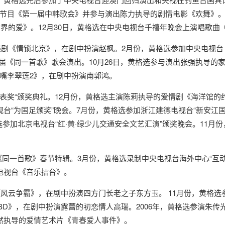
会节目《第一届中韩歌会》并参与演出陈力执导的剧情电影《欢舞》。
界的爱》。12月30日，黄格选在中央电视台千禧年晚会上演唱歌曲
感剧《情锁北京》，在剧中扮演赵枫。2月份，黄格选参加中央电视台
二届《同一首歌》歌会演出。10月26日，黄格选参与演出张强执导的
嘴李翠莲2》，在剧中扮演南郭鸿。
表奖“颁奖典礼。12月份，黄格选主演陈莉执导的爱情剧《海洋馆的约
台“为国足颁奖”晚会。7月份，黄格选参加浙江建德电视台“新安江国
参加北京电视台“红·黄·绿少儿交通安全文艺汇演”颁奖晚会。11月
《同一首歌》春节特辑。3月份，黄格选录制中央电视台海外中心“互
电视台《音乐擂台》。
云争霸》，在剧中扮演四方门长老之子东方玉。 11月份，黄格选参
BD》，在剧中扮演露蕾的初恋情人高瑞。2006年，黄格选参演朱
然执导的爱情艺术片《青春爱人事件》。