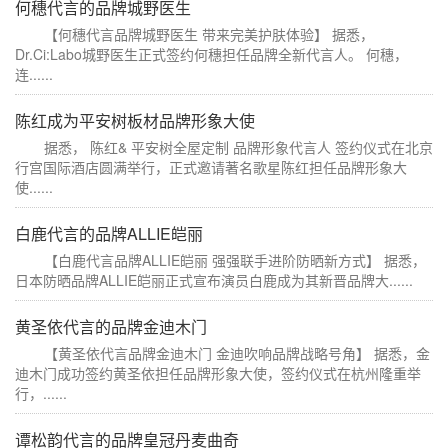
何穗代言的品牌城野医生
【何穗代言品牌城野医生 带来完美护肤体验】 据悉，
Dr.Ci:Labo城野医生正式签约何穗担任品牌全新代言人。 何穗，
连......
陈红成为平安树板材品牌形象大使
据悉， 陈红& 平安树全屋定制 品牌形象代言人 签约仪式在北京
行宫国际酒店圆满举行，正式邀请著名歌星陈红担任品牌形象大
使......
白鹿代言的品牌ALLIE皑丽
【白鹿代言品牌ALLIE皑丽 强强联手进阶防晒新方式】 据悉，
日本防晒品牌ALLIE皑丽正式宣布演员白鹿成为其新晋品牌大......
黄圣依代言的品牌金迪木门
【黄圣依代言品牌金迪木门 金迪吹响品牌战略号角】 据悉，金
迪木门成功签约黄圣依担任品牌形象大使，签约仪式在杭州隆重举
行，......
谭松韵代言的品牌皇冠丹麦曲奇