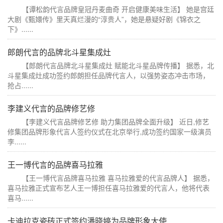
【谭松韵代言品牌皇冠丹麦曲奇 开启健康美味生活】 她是宫廷
大剧《甄嬛传》里天真烂漫的“淳贵人”，她是悬疑好剧《锦衣之
下》......
郎朗代言的品牌北斗星集成灶
【郎朗代言品牌北斗星集成灶 赋能北斗星品牌传播】 据悉，北
斗星集成灶成功签约郎朗担任品牌代言人，以强势姿态冲击市场，
抢占......
李建义代言的品牌修艺修
【李建义代言品牌修艺修 助力集团品牌全面升级】 近日,修艺
修集团品牌形象代言人签约仪式在北京举行,成功签约国家一级演员
李......
王一博代言的品牌喜马拉雅
【王一博代言品牌喜马拉雅 喜马拉雅爱的代言品牌人】 据悉，
喜马拉雅正式宣布艺人王一博担任喜马拉雅爱的代言人，他将代表
喜马......
卡迪拉克瓷砖正式签约潘晓婷为品牌形象大使