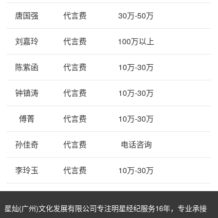
唐国强
代言费
30万-50万
刘嘉玲
代言费
100万以上
陈紫函
代言费
10万-30万
钟镇涛
代言费
10万-30万
傅菁
代言费
10万-30万
孙佳奇
代言费
电话咨询
李玲玉
代言费
10万-30万
星灿(广州)文化发展有限公司专注
明星经纪
服务16年，专业承接