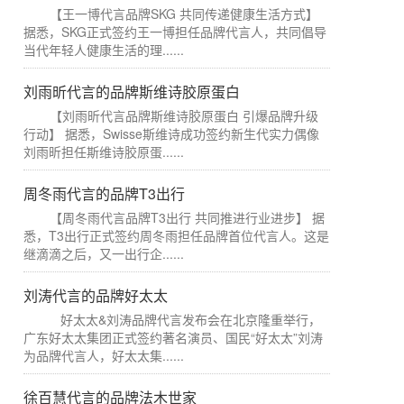
【王一博代言品牌SKG 共同传递健康生活方式】
据悉，SKG正式签约王一博担任品牌代言人，共同倡导
当代年轻人健康生活的理......
刘雨昕代言的品牌斯维诗胶原蛋白
【刘雨昕代言品牌斯维诗胶原蛋白 引爆品牌升级
行动】 据悉，Swisse斯维诗成功签约新生代实力偶像
刘雨昕担任斯维诗胶原蛋......
周冬雨代言的品牌T3出行
【周冬雨代言品牌T3出行 共同推进行业进步】 据
悉，T3出行正式签约周冬雨担任品牌首位代言人。这是
继滴滴之后，又一出行企......
刘涛代言的品牌好太太
好太太&刘涛品牌代言发布会在北京隆重举行，
广东好太太集团正式签约著名演员、国民“好太太”刘涛
为品牌代言人，好太太集......
徐百慧代言的品牌法木世家