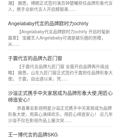
潮】 据悉，博朗正式签约演员钟楚曦担任品牌形象代言
人，携手全新代言人开启精智美......
Angelababy代言的品牌欧时力ochirly
【Angelababy代言品牌欧时力ochirly 开启时髦新
篇章】 宝藏艺人Angelababy可谓是娱乐圈的劳模，
从......
于震代言的品牌九匠门窗
【于震代言品牌九匠门窗 全面开启品牌再升级战
略】 据悉，山东九匠门窗正式签约于震担任品牌形象大
使。 于震，自出道以来，凭......
沙溢正式携手中天家居成为品牌形象大使,用匠心
缔造安心！
恭喜著名影视明星沙溢正式携手中天家居成为品牌
形象大使，用真心演绎欢乐，用匠心缔造安心！ 近几年
沙溢不仅在影视作品上屡次突......
王一博代言的品牌SKG