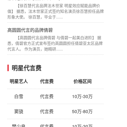
【徐百慧代言品牌法木世家 明星效应赋能品牌价
值】 据悉，法木世家正式签约知名演员徐百慧担任品牌
形象大使。 徐百慧，毕业于......
高圆圆代言的品牌倩碧
【高圆圆代言品牌倩碧 与倩碧一起美白进阶】 据
悉，倩碧官方正式宣布签约高圆圆担任倩碧亚太区品牌
代言人。 作为演员，她精研......
明星代言费
明星艺人
代言费
价格区间
白雪
代言费
10万-30万
窦骁
代言费
50万-80万
樊少皇
代言费
10万-30万