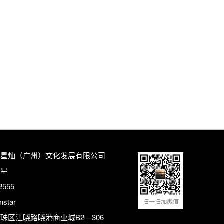
：星灿（广州）文化发展有限公司
陈星
2555
star
珠区江晓路晓港商业城B2—306