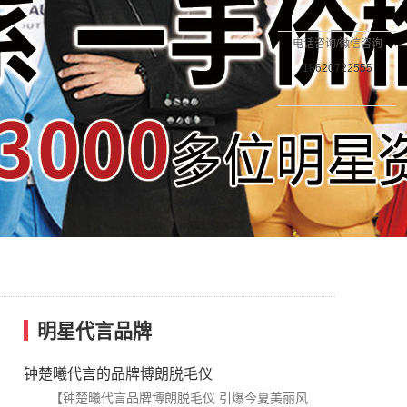
电话咨询/微信咨询
18620722555
明星代言品牌
钟楚曦代言的品牌博朗脱毛仪
【钟楚曦代言品牌博朗脱毛仪 引爆今夏美丽风