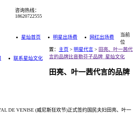
咨询热线：
18620722555
当前
星灿首页
明星出场费
网红出场费
位
置：
主页
>
明星代言
>
田亮、叶一茜代
言的品牌比音勒芬子品牌_星灿文化
司
联系星灿文化
田亮、叶一茜代言的品牌
 DE VENISE (威尼斯狂欢节)正式签约国民夫妇田亮、叶一