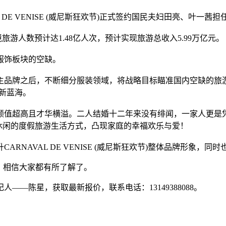
L DE VENISE (威尼斯狂欢节)正式签约国民夫妇田亮、叶一
境旅游人数预计达1.48亿人次，预计实现旅游总收入5.99万亿元。
服饰板块的空缺。
后，不断细分服装领域，将战略目标瞄准国内空缺的旅游出行服装板块
新蓝海。
颜值超高且才华横溢。二人结婚十二年来没有绯闻，一家人更是
通过时尚休闲的度假旅游生活方式，凸现家庭的幸福欢乐与爱！
RNAVAL DE VENISE (威尼斯狂欢节)整体品牌形象，
，相信大家都有所了解了。
—陈星，获取最新报价，联系电话：13149388088。