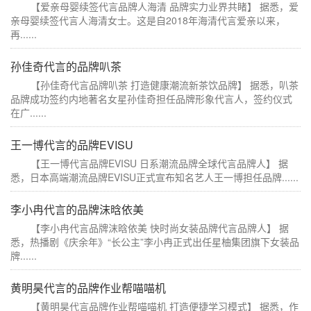
【爱亲母婴续签代言品牌人海清 品牌实力业界共睹】 据悉，爱
亲母婴续签代言人海清女士。这是自2018年海清代言爱亲以来，
再......
孙佳奇代言的品牌叭茶
【孙佳奇代言品牌叭茶 打造健康潮流新茶饮品牌】 据悉，叭茶
品牌成功签约内地著名女星孙佳奇担任品牌形象代言人，签约仪式
在广......
王一博代言的品牌EVISU
【王一博代言品牌EVISU 日系潮流品牌全球代言品牌人】 据
悉，日本高端潮流品牌EVISU正式宣布知名艺人王一博担任品牌......
李小冉代言的品牌沫晗依美
【李小冉代言品牌沫晗依美 快时尚女装品牌代言品牌人】 据
悉，热播剧《庆余年》“长公主”李小冉正式出任星柚集团旗下女装品
牌......
黄明昊代言的品牌作业帮喵喵机
【黄明昊代言品牌作业帮喵喵机 打造便捷学习模式】 据悉，作