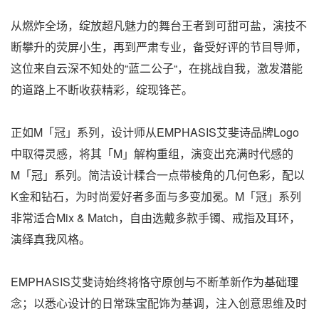
从燃炸全场，绽放超凡魅力的舞台王者到可甜可盐，演技不
断攀升的荧屏小生，再到严肃专业，备受好评的节目导师，
这位来自云深不知处的“蓝二公子“，在挑战自我，激发潜能
的道路上不断收获精彩，绽现锋芒。
正如M「冠」系列，设计师从EMPHASIS艾斐诗品牌Logo
中取得灵感，将其「M」解构重组，演变出充满时代感的
M「冠」系列。简洁设计糅合一点带棱角的几何色彩，配以
K金和钻石，为时尚爱好者多面与多变加冕。M「冠」系列
非常适合Mix & Match，自由选戴多款手镯、戒指及耳环，
演绎真我风格。
EMPHASIS艾斐诗始终将恪守原创与不断革新作为基础理
念；以悉心设计的日常珠宝配饰为基调，注入创意思维及时