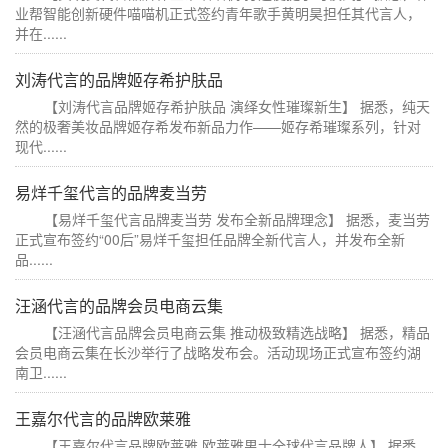
业帮智能创新硬件喵喵机正式签约青年歌手黄明昊担任其代言人，
并在......
刘涛代言的品牌姬存希护肤品
【刘涛代言品牌姬存希护肤品 演绎女性璀璨新生】 据悉，纯天
然的极奢美妆品牌姬存希发布新品力作——姬存希璀璨系列，针对
现代......
易烊千玺代言的品牌麦当劳
【易烊千玺代言品牌麦当劳 发布全新品牌理念】 据悉，麦当劳
正式宣布签约“00后”易烊千玺担任品牌全新代言人，并发布全新
品......
汪涵代言的品牌会员电商云集
【汪涵代言品牌会员电商云集 推动极致精选战略】 据悉，精品
会员电商云集在长沙举行了战略发布会。活动现场正式宣布签约湖
南卫......
王嘉尔代言的品牌欧莱雅
【王嘉尔代言品牌欧莱雅 欧莱雅男士全球代言品牌人】 据悉，