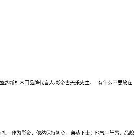
5度签约新标木门品牌代言人-影帝古天乐先生。 “有什么不要放在
有礼，作为影帝，依然保持初心，谦恭下士；他气宇轩昂，品貌