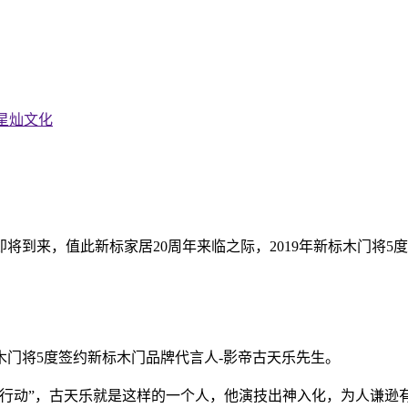
星灿文化
年即将到来，值此新标家居20周年来临之际，2019年新标木门将
新标木门将5度签约新标木门品牌代言人-影帝古天乐先生。
用行动”，古天乐就是这样的一个人，他演技出神入化，为人谦逊