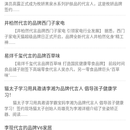
演员高露正式成为攸妍黑泉水系列护肤品的代言人，这是攸妍品牌
签约......
井柏然代言的品牌西门子家电
【井柏然代言品牌西门子家电 引领家电行业发展】 据悉，西门
子家电天猫超级品牌日正式开启，品牌全新代言人井柏然化身“精工
神......
易烊千玺代言的品牌百草味
【易烊千玺代言品牌百草味 打造国民健康零食品牌】 前段时间
良品铺子刚签下高端零食代言人吴亦凡，另一零食品牌巨头“百草
味”......
猫太子学习用具邀请李湘为品牌代言人 倡导孩子健康学
习！
猫太子学习用具邀请学霸宝妈李湘为品牌代言人 倡导孩子健康
学习！签约现场猫太子创始人肖雄亮为李湘详细介绍了坐姿矫正
器、阅读......
李现代言的品牌V6家居