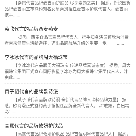
【秦岚代言品牌麦吉丽护肤品 尽享素颜之美】 据悉，新锐国货
品牌麦吉丽宣布签约知名女星秦岚担任麦吉丽护肤代言人，麦吉丽
携手......
蒋欣代言的品牌西麦燕麦
据悉，西麦食品官宣品牌代言人，携手知名演员蒋欣为消费
者带来健康生活新选择，迈出品牌战略升级的重要一步。 ......
李冰冰代言的品牌周大福珠宝
【李冰冰代言品牌周大福珠宝 传递品牌真诚态度】 据悉，周大
福珠宝集团正式宣布国际影星李冰冰为周大福珠宝集团代言人，并
由此......
黄子韬代言的品牌欧诗漫
【黄子韬代言品牌欧诗漫 全新代言品牌人诠释品牌力量】 据
悉，欧诗漫正式签约黄子韬担任品牌全新代言人，以“敢耀，白出精
彩”......
高露代言的品牌攸妍护肤品
【高露代言品牌攸妍护肤品 品牌首位明星代言品牌人】 据悉，