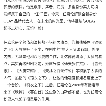
梦想的模样。他是歌手、舞者、演员，多重身份实力切换，
演绎属于自己的一“任”千面。今天，任嘉伦解锁全新身份
OLAY 品牌代言人，在未来的时光里，他将继续与OLAY一
起不忘初心，无惧年龄！
任嘉伦是个颜值和演技都不错的男演员，靠着热播剧《锦衣
之下》人气提升了不少，在剧中的“陆大人又帅有飒，外冷
内热，尤其是他和袁今夏的合作，让这部剧增添了太多的看
点，其实再这部剧之前，她就凭借《通天狄仁杰》、《青云
志》、《大唐荣耀》、《天乩之白蛇传说》等积累了太多的
人气，热播的《锦衣之下》，让他的话题度和知名度更上了
一个台阶，《锦衣之下》之后，任嘉伦在2020年有接连带
来了《秋蝉》《暮白首》这些剧的口碑都不错，也为任嘉伦
积累人气起了很重要的作用。