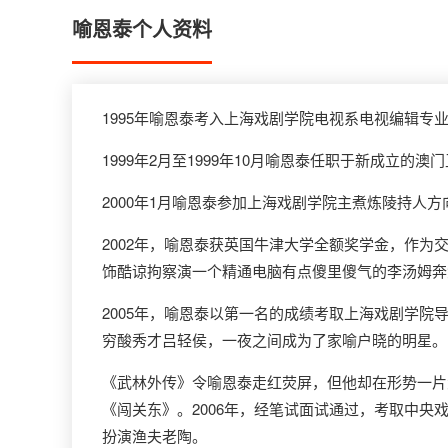
喻恩泰个人资料
1995年喻恩泰考入上海戏剧学院电视系电视编辑专
1999年2月至1999年10月喻恩泰任职于新成立
2000年1月喻恩泰参加上海戏剧学院主煮炼陵持人
2002年，喻恩泰获英国牛津大学全额奖学金，作
饰酷谅拘察演一个精通电脑有点傻里傻气的李汤姆奔
2005年，喻恩泰以第一名的成绩考取上海戏剧学
穷酸秀才吕轻侯，一夜之间成为了家喻户晓的明星。
《武林外传》令喻恩泰走红荧屏，但他却在形势一片
《闯关东》。2006年，经笔试面试通过，考取中
扮演渔夫老陶。