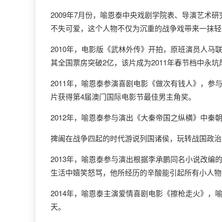
2009年7月份，喻恩泰中央戏剧学院表、导演艺
不失可爱，这个人物不仅为沉重的战争戏带来一抹轻
2010年，电影版《武林外传》开拍，原班演员人马联
其全国票房突破2亿，该片成为2011年春节档中永
2011年，喻恩泰参演喜剧电影《做次有钱人》，
片获得第4届澳门国际电影节最佳男主角奖。
2012年，喻恩泰参与演出《大秦帝国之纵横》中
捭阖在战争四起的时代游说列国诸侯，玩转战国政治
2013年，喻恩泰参与演出根据李承鹏同名小说改
生活中嬉笑怒骂，他所经历的辛酸能引起所有小人物
2014年，喻恩泰主演爱情喜剧电影《擦枪走火》
天。