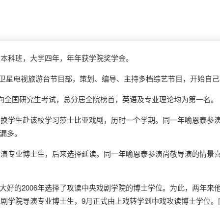
业本科班，大学四年，年年获学院奖学金。
的澳门卫星电视旅游台节目部，策划、编导、主持多档综艺节目，开始自
方向全国研究生考试，总分居全院榜首，英语及专业理论均为第一名。
为交换学生赴该校学习莎士比亚戏剧，历时一个学期。同一年喻恩泰参
漏多。
院导演专业博士生，后来选择延读。同一年喻恩泰参演尚敬导演的情景
大好的2006年选择了攻读中央戏剧学院的博士学位。为此，两年来
央戏剧学院导演专业博士生，9月正式由上戏转学到中戏攻读博士学位