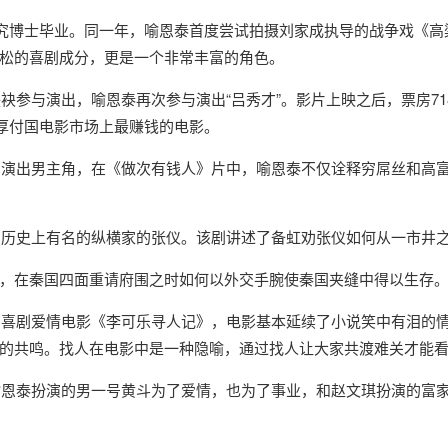
术研究博士毕业。同一年，喻恩泰首度尝试拍摄刘家成执导的战争戏《
松的喜剧成分，更是一个非常丰富的角色。
袂参与演出，喻恩泰再次参与演出“吕秀才”。影片上映之后，票房71
坑厚付国电影市场上最赚钱的电影。
参与演出男主角，在《做次有钱人》片中，喻恩泰不仅诠释穷屌丝和高
秦朝历史上有名的纵横家的张仪。该剧讲述了备虹劝张仪如何从一市井
，在秦国四面重请府围之时如何以外交手腕使秦国夹缝中得以生存
编的喜剧爱情电影《李可乐寻人记》，电影基本延续了小说笑中有泪的
的共鸣。找人在电影中是一种隐喻，通过找人让大家共渡难关才能
，喻恩泰扮演的男一号黄斗为了爱情，也为了事业，和赵文琪扮演的富