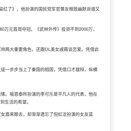
高粱红了》，他扮演的国民党军官黄友根既幽默诙谐又
80万元首周夺冠。《武林外传》投资不到2000万，
富帅两大重要角色，还跟OL美女戚薇谈恋爱。凭借此
之徒一步步当上了秦国的相国，凭借口才雄辩，纵横
。
情愫。喻恩泰所扮演的李可乐是平凡人的代表，他在
看到生活的希望。
家女眉来眼去，却渐渐遗忘了倪虹洁扮演的女友蓝