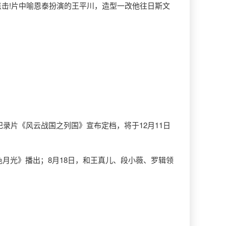
点击!片中喻恩泰扮演的王平川，造型一改他往日斯文
纪录片《风云战国之列国》宣布定档，将于12月11日
色月光》播出；8月18日，和王真儿、段小薇、罗辑领