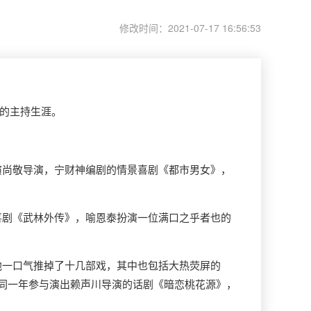
修改时间：2021-07-17 16:56:53
己的主持生涯。
演尚敬导演，宁财神编剧的情景喜剧《都市男女》，
喜剧《武林外传》，喻恩泰扮演一位满口之乎者也的
他一口气推掉了十几部戏，其中也包括大热荧屏的
。同一年参与演出赖声川导演的话剧《暗恋桃花源》，