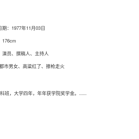
期：1977年11月03日
176cm
：演员、撰稿人、主持人
都市男女、高粱红了、擦枪走火
班，大学四年，年年获学院奖学金。......