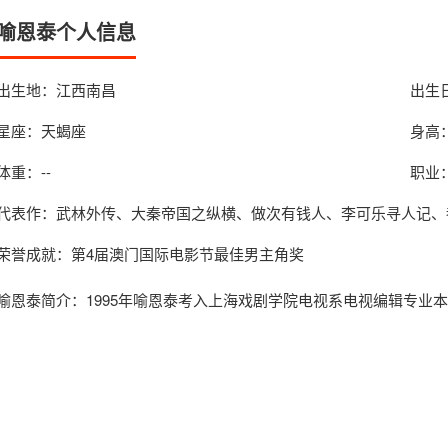
喻恩泰个人信息
出生地：江西南昌
出生日
星座：天蝎座
身高：
体重：--
职业
代表作：武林外传、大秦帝国之纵横、做次有钱人、李可乐寻人记、
荣誉成就：第4届澳门国际电影节最佳男主角奖
喻恩泰简介
：1995年喻恩泰考入上海戏剧学院电视系电视编辑专业本科