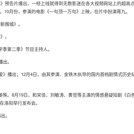
英雄》预告片爆出，一经上线就得到无数影迷在各大视频网站上的超高
。10月份，参演的电影《一句顶一万句》上映，在片中扮演蒋九。
《新围城》。
教》。
大学季第二季》节目主持人。
》播出。
热爱》播出；12月4日，由其参演、金铁木执导的国内首档剧情式历史
演晏殊。8月19日，和宋佳、刘敏涛、黄觉等主演的情感悬疑短剧《白
在洛阳举行发布会。
播出。