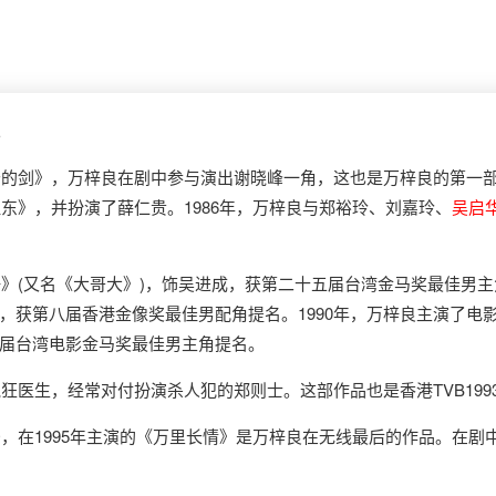
。
的剑》，万梓良在剧中参与演出谢晓峰一角，这也是万梓良的第一部作
征东》，并扮演了薛仁贵。1986年，万梓良与郑裕玲、刘嘉玲、
吴启
》(又名《大哥大》)，饰吴进成，获第二十五届台湾金马奖最佳男
获第八届香港金像奖最佳男配角提名。1990年，万梓良主演了电影
届台湾电影金马奖最佳男主角提名。
医生，经常对付扮演杀人犯的郑则士。这部作品也是香港TVB199
，在1995年主演的《万里长情》是万梓良在无线最后的作品。在剧