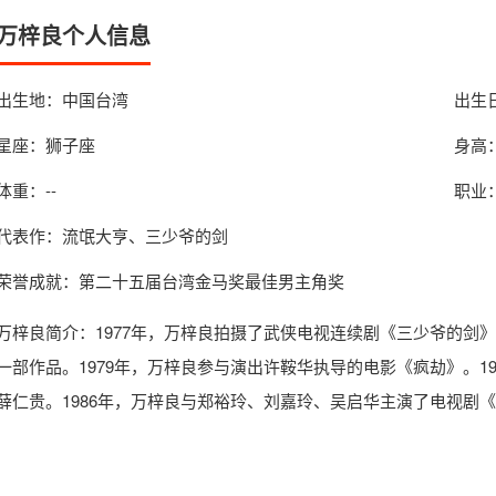
万梓良个人信息
出生地：中国台湾
出生日
星座：狮子座
身高：
体重：--
职业
代表作：流氓大亨、三少爷的剑
荣誉成就：第二十五届台湾金马奖最佳男主角奖
万梓良简介
：1977年，万梓良拍摄了武侠电视连续剧《三少爷的剑
一部作品。1979年，万梓良参与演出许鞍华执导的电影《疯劫》。1
薛仁贵。1986年，万梓良与郑裕玲、刘嘉玲、吴启华主演了电视剧《流氓大