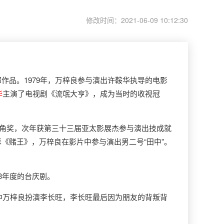
修改时间：2021-06-09 10:12:30
品。1979年，万梓良参与演出许鞍华执导的电影
华
主演了电视剧《流氓大亨》，成为当时的收视冠
主角奖，次年获第三十三届亚太影展杰参与演出技成就
《赌王》，万梓良在影片中参与演出男二号“田中”。
3年度的台庆剧。
中万梓良扮演李长旺，李长旺最后因为朋友的背叛背