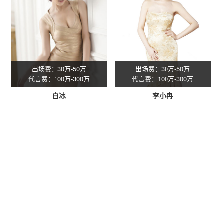
出场费：30万-50万
出场费：30万-50万
代言费：100万-300万
代言费：100万-300万
白冰
李小冉
星灿(广州)文化发展有限公司专注
明星经纪
服务16年，专业承接
各种明星商业演出策划、明星出席活动、明星拼盘演唱会、明星
代言、明星肖像授权、明星网红翻包带货等企业年会、企业周年
庆、商业晚会、开盘开业。一手明星资源，一手联系，一手价
格，提供更优惠的价格给客户，实现合作共赢。