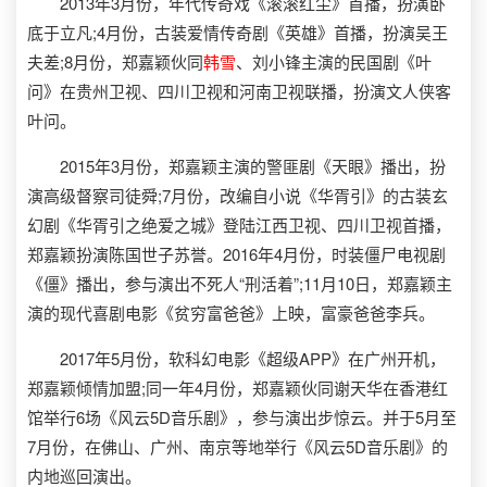
2013年3月份，年代传奇戏《滚滚红尘》首播，扮演卧
底于立凡;4月份，古装爱情传奇剧《英雄》首播，扮演吴王
夫差;8月份，郑嘉颖伙同
韩雪
、刘小锋主演的民国剧《叶
问》在贵州卫视、四川卫视和河南卫视联播，扮演文人侠客
叶问。
2015年3月份，郑嘉颖主演的警匪剧《天眼》播出，扮
演高级督察司徒舜;7月份，改编自小说《华胥引》的古装玄
幻剧《华胥引之绝爱之城》登陆江西卫视、四川卫视首播，
郑嘉颖扮演陈国世子苏誉。2016年4月份，时装僵尸电视剧
《僵》播出，参与演出不死人“刑活着”;11月10日，郑嘉颖主
演的现代喜剧电影《贫穷富爸爸》上映，富豪爸爸李兵。
2017年5月份，软科幻电影《超级APP》在广州开机，
郑嘉颖倾情加盟;同一年4月份，郑嘉颖伙同谢天华在香港红
馆举行6场《风云5D音乐剧》，参与演出步惊云。并于5月至
7月份，在佛山、广州、南京等地举行《风云5D音乐剧》的
内地巡回演出。