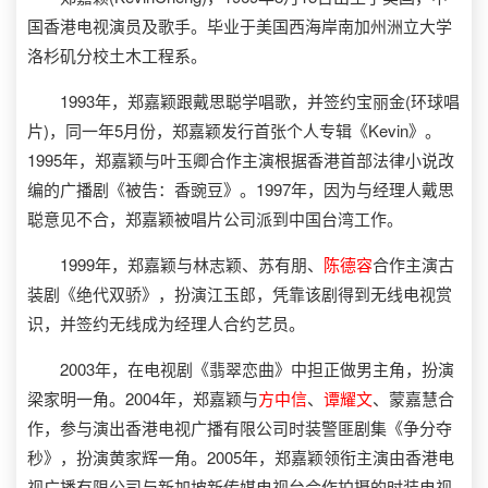
国香港电视演员及歌手。毕业于美国西海岸南加州洲立大学
洛杉矶分校土木工程系。
1993年，郑嘉颖跟戴思聪学唱歌，并签约宝丽金(环球唱
片)，同一年5月份，郑嘉颖发行首张个人专辑《Kevin》。
1995年，郑嘉颖与叶玉卿合作主演根据香港首部法律小说改
编的广播剧《被告：香豌豆》。1997年，因为与经理人戴思
聪意见不合，郑嘉颖被唱片公司派到中国台湾工作。
1999年，郑嘉颖与林志颖、苏有朋、
陈德容
合作主演古
装剧《绝代双骄》，扮演江玉郎，凭靠该剧得到无线电视赏
识，并签约无线成为经理人合约艺员。
2003年，在电视剧《翡翠恋曲》中担正做男主角，扮演
梁家明一角。2004年，郑嘉颖与
方中信
、
谭耀文
、蒙嘉慧合
作，参与演出香港电视广播有限公司时装警匪剧集《争分夺
秒》，扮演黄家辉一角。2005年，郑嘉颖领衔主演由香港电
视广播有限公司与新加坡新传媒电视台合作拍摄的时装电视