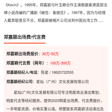
《Kevin》。1995年，郑嘉颖与叶玉卿合作主演根据香港首部法
律小说改编的广播剧《被告：香豌豆》。1997年，因为与经理
人戴思聪意见不合，郑嘉颖被唱片公司派到中国台湾工作......
郑嘉颖出场费/代言费
郑嘉颖出场费报价
：
30万-50万
郑嘉颖代言费（两年）
：
100万-300万
郑嘉颖经纪人/电话
：陈星 / 18620722555
郑嘉颖经纪公司
：星灿（广州）文化发展有限公司
星灿(广州)文化发展有限公司专注明星商业演出策划、
明星代言等经纪服务，提供2023
明星出场费
、代言费报价，
一手明星资源，价格实惠公道。想要联系郑嘉颖活动演出及