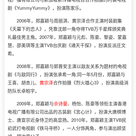
剧《YummyYummy》，扮演陈家乐。
2006年，郑嘉颖与周丽淇、黄宗泽合作主演时装剧集
《天幕下的恋人》，凭靠沈郎一角夺得TVB万千星辉颁奖典
礼最佳男主角。2007年，郑嘉颖与元彪、陈豪、黎姿、蒙嘉
慧、邵美琪等主演TVB台庆剧《通天干探》，扮演反派庄文
希。
2008年，郑嘉颖与郭晋安主演以敌友关系为题材的电视
剧《与敌同行》，扮演张承希一角;同一年5月份，郑嘉颖与
王喜、胡杏儿、
黄宗泽
合作拍摄《烈火雄心3》，扮演高级消
防队长卓柏宇。
2009年，郑嘉颖与
佘诗曼
、杨怡、陈豪等领衔主演香港
电视广播有限公司出品的古装剧《宫心计》，扮演大唐棋博
士、唐宣宗近身侍卫的高显扬。2010年，郑嘉颖主演TVB民
初武打电视剧《铁马寻桥》，一人分饰两角，参与演出顾坚