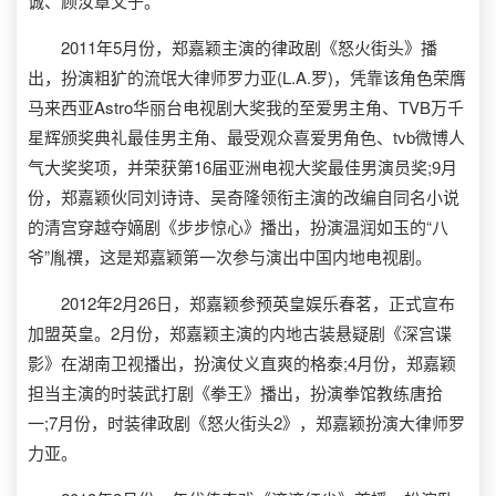
诚、顾汝章父子。
2011年5月份，郑嘉颖主演的律政剧《怒火街头》播
出，扮演粗犷的流氓大律师罗力亚(L.A.罗)，凭靠该角色荣膺
马来西亚Astro华丽台电视剧大奖我的至爱男主角、TVB万千
星辉颁奖典礼最佳男主角、最受观众喜爱男角色、tvb微博人
气大奖奖项，并荣获第16届亚洲电视大奖最佳男演员奖;9月
份，郑嘉颖伙同刘诗诗、吴奇隆领衔主演的改编自同名小说
的清宫穿越夺嫡剧《步步惊心》播出，扮演温润如玉的“八
爷”胤禩，这是郑嘉颖第一次参与演出中国内地电视剧。
2012年2月26日，郑嘉颖参预英皇娱乐春茗，正式宣布
加盟英皇。2月份，郑嘉颖主演的内地古装悬疑剧《深宫谍
影》在湖南卫视播出，扮演仗义直爽的格泰;4月份，郑嘉颖
担当主演的时装武打剧《拳王》播出，扮演拳馆教练唐拾
一;7月份，时装律政剧《怒火街头2》，郑嘉颖扮演大律师罗
力亚。