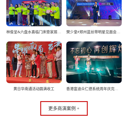
林俊呈&六盘水喜临门床垫家居签售会圆满落幕
樊少皇#郑州蓝丝带明星见面会圆满收工
黄日华南通活动圆满收工
香港富迪众仁德系统周年庆完美收工!
更多商演案例 +