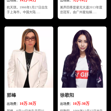
出场费：
出场费：
杭天琪，1966年1月27日出生
美声四季是星光大道2013年度
于上海市，中国大陆......
总冠军，由广州星灿娱......
郭峰
徐歌阳
10万-30万
10万-30万
出场费：
出场费：
郭峰，9月14日出生于四川
徐歌阳，1996年12月15日出生