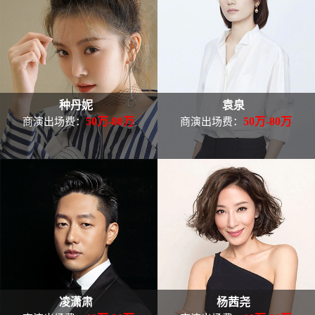
种丹妮
袁泉
50万-80万
50万-80万
商演出场费：
商演出场费：
凌潇肃
杨茜尧