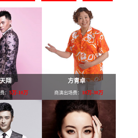
天翔
方青卓
5万-10万
10万-30万
场费：
商演出场费：
8月18日，其参演的
1980年，第一次参与演出向霖
古灵精探B》播出，
执导的爱情电影《不是为了爱
华。 2010年，和
情》。1983年，参演葛鑫执导的、
，参演.........
农民题材电影《鼓乡春晓》扮演
人资料
欧.........
查看方青卓个人资料