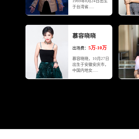
1969年8月24日出生
于台湾省......
慕容晓晓
5万-10万
出场费：
慕容晓晓，10月27日
出生于安徽安庆市，
中国内地女......