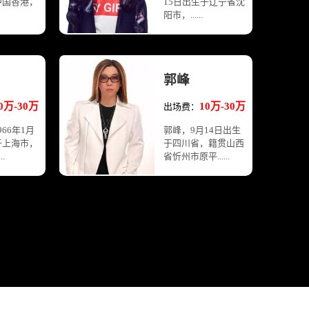
中国香港，
15日出生于辽宁省沈
阳市，......
郭峰
0万-30万
10万-30万
出场费：
66年1月
郭峰，9月14日出生
于上海市，
于四川省，籍贯山西
.
省忻州市原平......