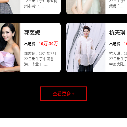
12日出生于广东省梅
27日生于
州市兴宁......
籍贯广......
郭羡妮
杭天琪
10万-30万
1
出场费：
出场费：
郭羡妮，1974年7月
杭天琪，19
22日出生于中国香
27日出生
港，毕业于......
中国大陆.....
查看更多 +