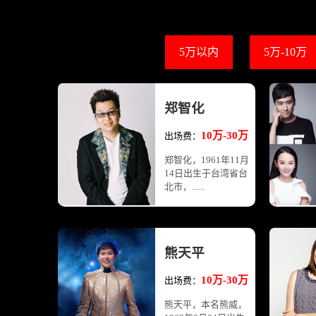
5万以内
5万-10万
郑智化
10万-30万
出场费：
郑智化，1961年11月
14日出生于台湾省台
北市，......
熊天平
10万-30万
出场费：
熊天平，本名熊威，