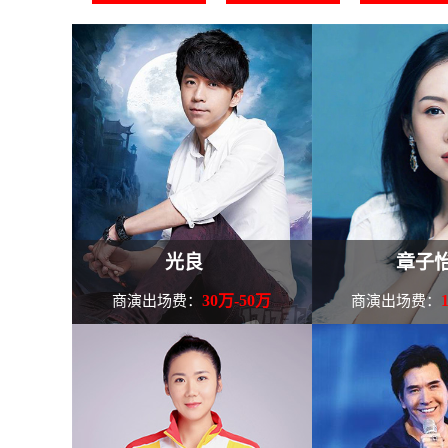
光良
章子
30万-50万
商演出场费：
商演出场费：
光良，本名王光良，1970年8
1996年，主
月30日出生于马来西亚，华语流行
情电影《星星点灯
乐男歌手、词曲创作人、音乐制作
因患上骨癌而截肢
人、演员。 1995年，光良.........
查
这是她的首部电影
看光良个人资料
式.........
查看章子怡