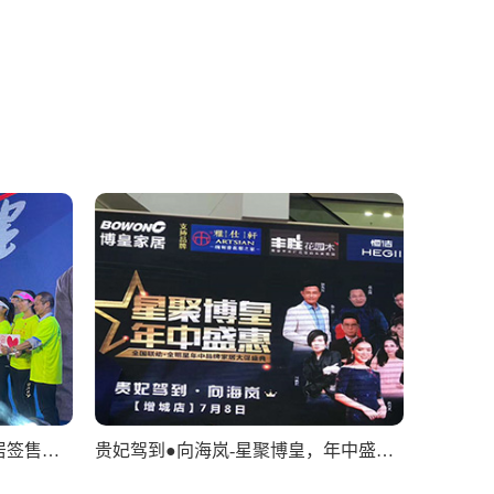
林俊呈&六盘水喜临门床垫家居签售会圆满落幕
贵妃驾到●向海岚-星聚博皇，年中盛惠！