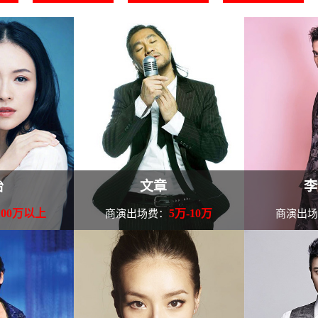
怡
文章
李
100万以上
5万-10万
商演出场费：
商演出
演孙文学执导的剧
文章本名黄文章，以名字为艺
2009年
》，在片中扮演
名，活跃于1980年代的台湾歌手，
TVB时装剧《
的女主角陈薇，
印尼华侨，祖籍中国广东。所会语
在剧中扮演甄向
作品，从而正
言广及英语、日语、印尼语、马
马浚伟、陈锦鸿合作
个人资料
来.........
查看文章个人资料
查看李天翔个