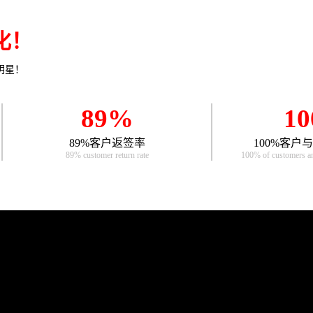
化！
明星！
89%
1
89%客户返签率
100%客户
89% customer return rate
100% of customers an