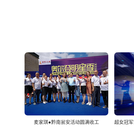
麦家琪●黔南瓮安活动圆满收工