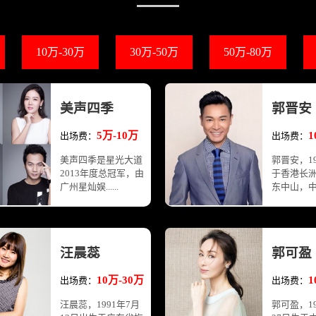
10万-30万
30万-50万
50万-80万
美声四季
郭晋安
5万-10万
1
出场费：
出场费：
美声四季是星光大道
郭晋安，1
2013年度总冠军，由
于香港长
广州星灿娱......
东中山，中...
汪晨蕊
郭可盈
10万-30万
1
出场费：
出场费：
汪晨蕊，1991年7月
郭可盈，19