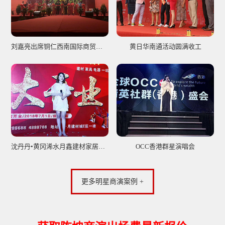
刘嘉亮出席铜仁西南国际商贸城开业庆典
黄日华南通活动圆满收工
沈丹丹•黄冈浠水月鑫建材家居广场开业庆典
OCC香港群星演唱会
更多明星商演案例 +