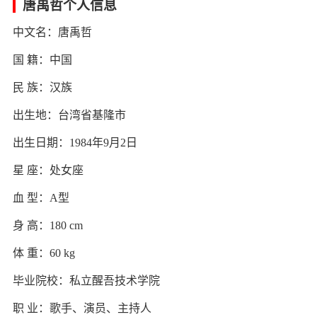
唐禹哲个人信息
中文名：唐禹哲
国 籍：中国
民 族：汉族
出生地：台湾省基隆市
出生日期：1984年9月2日
星 座：处女座
血 型：A型
身 高：180 cm
体 重：60 kg
毕业院校：私立醒吾技术学院
职 业：歌手、演员、主持人