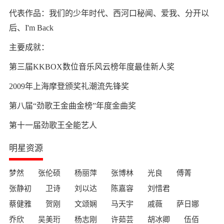
代表作品：我们的少年时代、西河口秘闻、爱我、分开以
后、I'm Back
主要成就：
第三届KKBOX数位音乐风云榜年度最佳新人奖
2009年上海摩登颁奖礼潮流先锋奖
第八届“劲歌王金曲金榜”年度金曲奖
第十一届劲歌王全能艺人
明星资源
梦然
张伦硕
杨丽萍
张博林
光良
傅菁
张静初
卫诗
刘以达
陈嘉容
刘惜君
蔡健雅
贺刚
文颂娴
马天宇
戚薇
萨日娜
乔欣
吴美珩
杨志刚
许茹芸
胡冰卿
伍佰