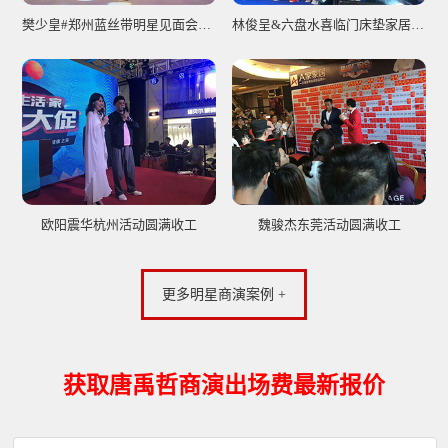
樊少皇#郑州蓝丝带明星见面会圆满收工
林俊呈&六盘水喜临门床垫家居签售会圆满落幕
欧阳震华杭州活动圆满收工
魏骏杰东莞活动圆满收工
更多明星商演案例 +
获取唐禹哲商演出场费最新报价