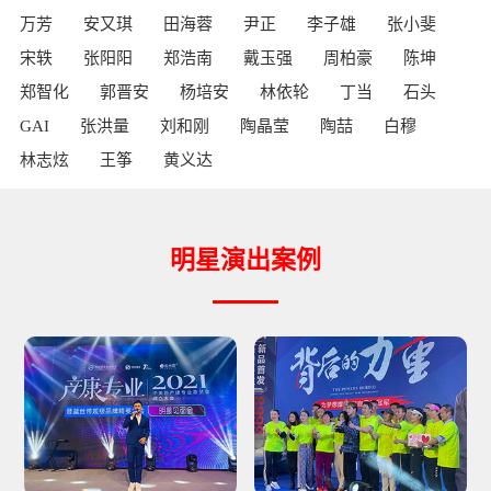
万芳
安又琪
田海蓉
尹正
李子雄
张小斐
宋轶
张阳阳
郑浩南
戴玉强
周柏豪
陈坤
郑智化
郭晋安
杨培安
林依轮
丁当
石头
GAI
张洪量
刘和刚
陶晶莹
陶喆
白穆
林志炫
王筝
黄义达
明星演出案例