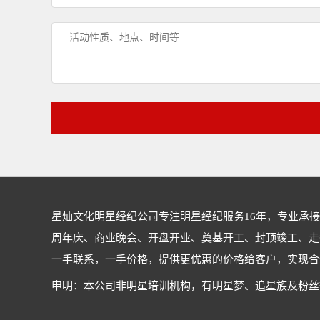
星灿文化明星经纪公司专注
明星经纪
服务16年，专业承
周年庆、商业晚会、开盘开业、奠基开工、封顶竣工、走
一手联系，一手价格，提供更优惠的价格给客户，实现合
申明：本公司非明星培训机构，有明星梦、追星族及粉丝