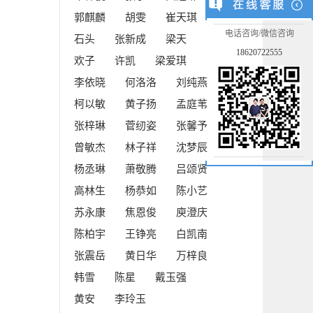
郭麒麟
胡雯
崔天琪
电话咨询/微信咨询
石头
张新成
梁天
18620722555
欢子
许凯
梁爱琪
李依晓
何洛洛
刘纯燕
柯以敏
黄子扬
孟庭苇
张梓琳
菅纫姿
张馨予
曾敏杰
林子祥
沈梦辰
杨丞琳
萧敬腾
吕颂贤
高林生
杨恭如
陈小艺
苏永康
焦恩俊
庾澄庆
陈柏宇
王铮亮
白凯南
张震岳
黄日华
万梓良
韩雪
陈星
戴玉强
黄安
李玲玉