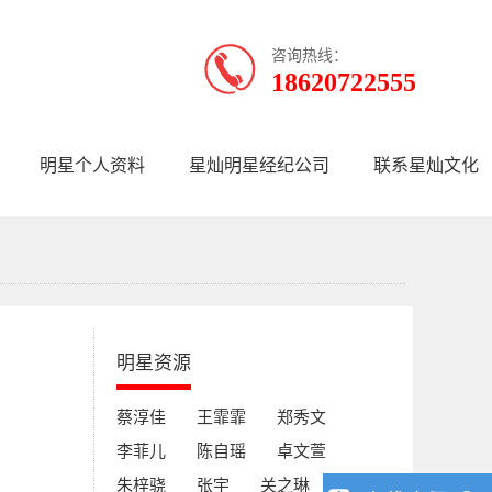
咨询热线：
18620722555
明星个人资料
星灿明星经纪公司
联系星灿文化
明星资源
蔡淳佳
王霏霏
郑秀文
李菲儿
陈自瑶
卓文萱
朱梓骁
张宇
关之琳