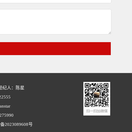
经纪人：陈星
2555
star
75990
备2023089608号