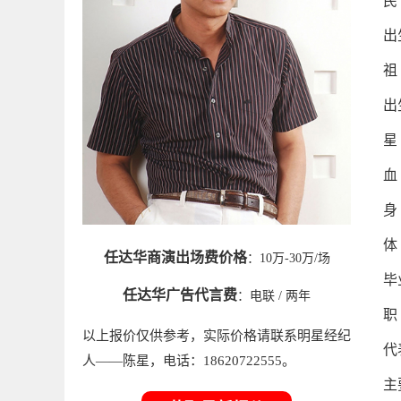
民
出
祖
出
星
血
身 
体 
任达华商演出场费价格
：10万-30万/场
毕
任达华广告代言费
：
电联
/ 两年
职
以上报价仅供参考，实际价格请联系明星经纪
代
人——陈星，电话：18620722555。
主