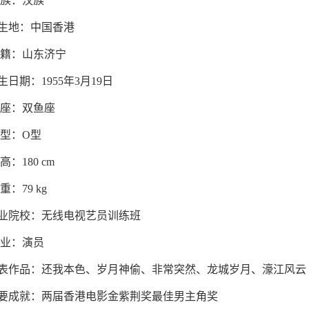
 族：汉族
生地：中国香港
 籍：山东济宁
生日期：1955年3月19日
 座：双鱼座
 型：O型
高：180 cm
重：79 kg
业院校：无线电视艺员训练班
 业：演员
表作品：还我本色、岁月神偷、非常突然、龙城岁月、濠江风云
要成就：两届香港电影金紫荆奖最佳男主角奖