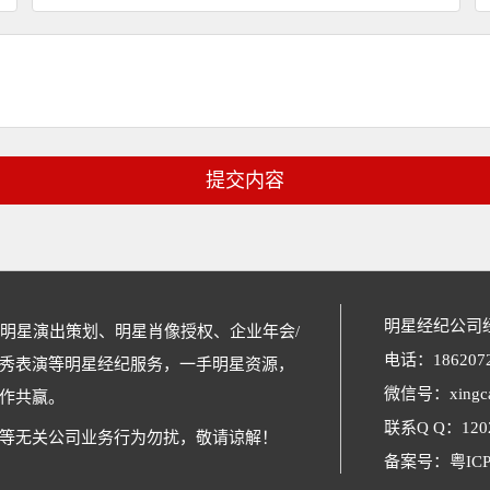
提交内容
明星经纪公司
接明星演出策划、明星肖像授权、企业年会/
电话：1862072
秀表演等明星经纪服务，一手明星资源，
微信号：xingcan
作共赢。
联系Q Q：1202
等无关公司业务行为勿扰，敬请谅解！
备案号：
粤ICP