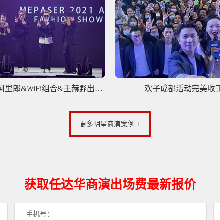
庄心妍&阿里郎&WiFi组合&王赫野出席玛帕萨2023秋冬新品发布会
欢子成都活动完美收
更多明星商演案例 +
获取任达华商演出场费最新报价