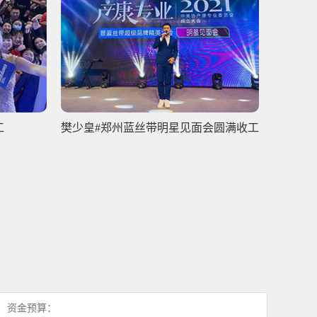
工
樊少皇#郑州蓝丝带明星见面会圆满收工