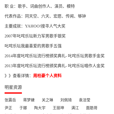
职 业：歌手、词曲创作人、演员、模特
代表作品：同天空、六天、宏愿、传闻、够钟
主要成就：YAHOO!搜寻人气大奖
2007年叱咤乐坛新力军男歌手银奖
叱咤乐坛我最喜爱的男歌手五强
2014年度叱咤乐坛流行榜颁奖典礼- 叱咤乐坛男歌手金奖
2013年度叱咤乐坛流行榜颁奖典礼- 叱咤乐坛唱作人金奖
》》查看详情：
周柏豪个人资料
明星资源
张震岳
蒋梦婕
关之琳
刘佩琦
袁洁莹
尹正
于娜
陶大宇
王丽坤
满江
面筋哥