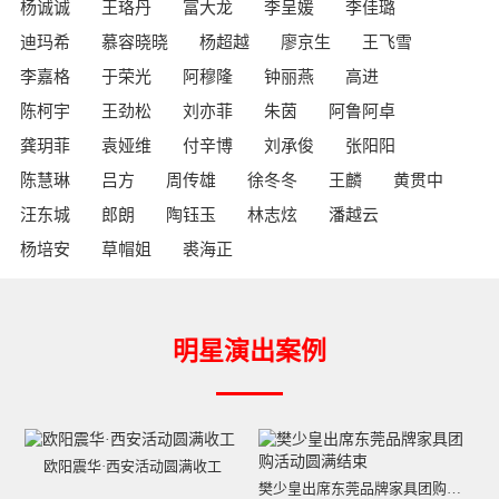
杨诚诚
王珞丹
富大龙
李呈媛
李佳璐
迪玛希
慕容晓晓
杨超越
廖京生
王飞雪
李嘉格
于荣光
阿穆隆
钟丽燕
高进
陈柯宇
王劲松
刘亦菲
朱茵
阿鲁阿卓
龚玥菲
袁娅维
付辛博
刘承俊
张阳阳
陈慧琳
吕方
周传雄
徐冬冬
王麟
黄贯中
汪东城
郎朗
陶钰玉
林志炫
潘越云
杨培安
草帽姐
裘海正
明星演出案例
欧阳震华·西安活动圆满收工
樊少皇出席东莞品牌家具团购活动圆满结束