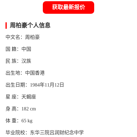
获取最新报价
周柏豪个人信息
中文名：周柏豪
国 籍：中国
民 族：汉族
出生地：中国香港
出生日期：1984年11月12日
星 座：天蝎座
身 高：182 cm
体 重：65 kg
毕业院校：东华三院吕润财纪念中学