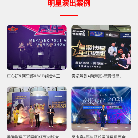
明星演出案例
庄心妍&阿里郎&WiFi组合&王赫野出席玛帕萨2023秋冬新品发布会
贵妃驾到●向海岚-星聚博皇，年中盛惠！
香港影星万绮雯担任惠州好宜多仲夏狂欢节现场
樊少皇#郑州蓝丝带明星见面会圆满收工