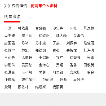
》》查看详情：
何润东个人资料
明星资源
于湉
林依晨
贾盛强
沙宝亮
阿杜
陈逸恒
尚雯婕
寇世勋
徐歌阳
魏大勋
关淑怡
唐国强
陈冰
苏永康
于震
刘振宇
喻佳丽
张峻宁
黄旭
郭德纲
袁弘
关智斌
杜海涛
王丽云
孟美岐
王璐瑶
钱红
徐誉滕
米雪
李溪芮
吴莫愁
金海心
费翔
香香
萧敬腾
张洪量
汪小敏
吴尊
阿里郎
言承旭
徐良
汪晨蕊
容中尔甲
钟丽缇
郑源
袁娅维
龚玥
蔡依林
维塔斯
杨丽菁