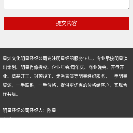
提交内容
星灿文化明星经纪公司专注
明星经纪
服务16年，专业承接明星演
出策划、明星肖像授权、企业年会/周年庆、商业晚会、开盘开
业、奠基开工、封顶竣工、走秀表演等明星经纪服务，一手明星
资源，一手联系，一手价格，提供更优惠的价格给客户，实现合
作共赢。
明星经纪公司经纪人：陈星
电话：18620722555
微信号：xingcanstar