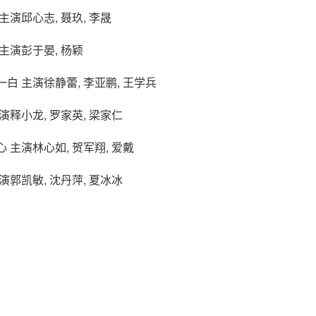
 主演邱心志, 聂玖, 李晟
 主演彭于晏, 杨颖
张一白 主演徐静蕾, 李亚鹏, 王学兵
主演释小龙, 罗家英, 梁家仁
心 主演林心如, 贺军翔, 爱戴
主演郭凯敏, 沈丹萍, 夏冰冰