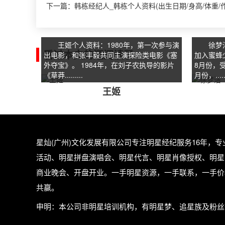
下一篇：
韩栋经纪人_韩栋个人资料(出生日期/身高/体重/作
王姬个人资料：1980年，第一次参与演
徐梦洁个
看过本文的还阅读了
出电影，和张丰毅共同主演探险类电影《塞
加入蜜蜂
外夺宝》。 1984年，在刘子农执导的影片
8月份，
《草莽.........
月份，......
王姬
星灿(广州)文化发展有限公司专注
明星经纪
服务16年，
活动、明星拼盘演唱会、明星代言、明星肖像授权、明星
商业晚会、开盘开业。一手明星资源，一手联系，一手价
共赢。
申明：本公司非明星培训机构，有明星梦、追星族及粉丝