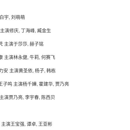
演白宇, 刘萌萌
主演修庆, 丁海峰, 臧金生
任凭 主演于莎莎, 赫子铭
康 主演林永健, 牛莉, 何赛飞
安 主演黄圣依, 杨子, 韩栋
演王子鸣 主演杨千嬅, 霍建华, 贾乃亮
 主演贾乃亮, 李宇春, 陈西贝
杰 主演王宝强, 谭卓, 王亚彬