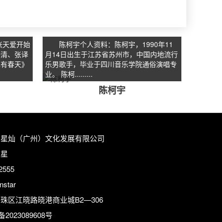
张天爱开始
陈柯宇个人资料：陈柯宇，1990年11
海清、张译
月14日出生于江苏省苏州市，中国内地流行
也有春天》
乐男歌手，毕业于四川音乐学院通俗演唱专
业。 陈柯.........
陈柯宇
：星灿（广州）文化发展有限公司
陈星
2555
star
珠区江晓路晓港商业城B2—306
备2023089608号