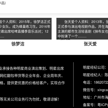
品)
人资料：2015年，徐梦洁正式
张天爱个人资料：2013年，
少女队，成为蜂巢练习生。2016年
正式参与演出电视剧作品，并在
受邀出席哈啤直播季音乐派对；12
主演的都市生活轻喜剧《抹布女
...
中扮演了一个.........
徐梦洁
张天爱
明星经纪公司
专业承接各种明星商业演出策划、明星出席
明星经纪人：
网红翻包带货等企业年会、企业周年庆、
电话：1862072
格，提供更优惠的价格给客户，实现合作
微信号：xingcan
地址：广州市海
等无关公司业务行为勿扰，敬请谅解！
备案号：
粤ICP