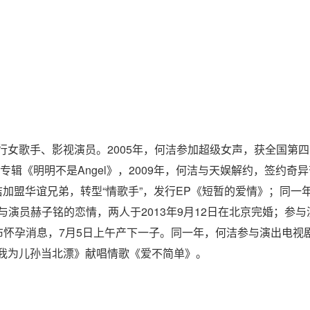
流行女歌手、影视演员。2005年，何洁参加超级女声，获全国第
专辑《明明不是Angel》，2009年，何洁与天娱解约，签约
何洁加盟华谊兄弟，转型“情歌手”，发行EP《短暂的爱情》；同一
演员赫子铭的恋情，两人于2013年9月12日在北京完婚；参与
怀孕消息，7月5日上午产下一子。同一年，何洁参与演出电视剧
剧《我为儿孙当北漂》献唱情歌《爱不简单》。