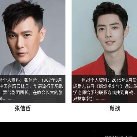
人资料：张信哲，1967年3月
肖战个人资料：2015年6月份
于中国台湾云林县，华语流行乐男歌
成励志节目《燃烧吧少年》通过
、舞台剧团团长。在教会长大的张
学老师给予的联系方式找到肖战
......
只抹拳参加.........
张信哲
肖战