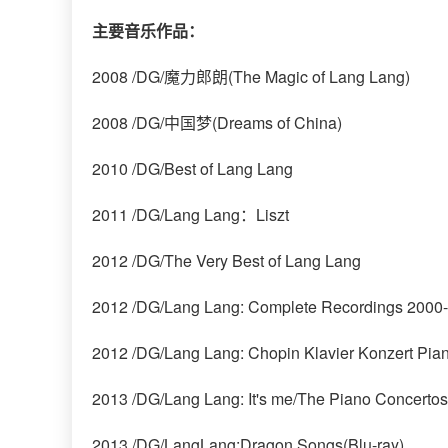
主要音乐作品：
2008 /DG/魔力郎朗(The Magic of Lang Lang)
2008 /DG/中国梦(Dreams of China)
2010 /DG/Best of Lang Lang
2011 /DG/Lang Lang：Liszt
2012 /DG/The Very Best of Lang Lang
2012 /DG/Lang Lang: Complete Recordings 2000
2012 /DG/Lang Lang: Chopin Klavier Konzert Pia
2013 /DG/Lang Lang: It's me/The Piano Concertos
2013 /DG/LangLang:Dragon Songs(Blu-ray)