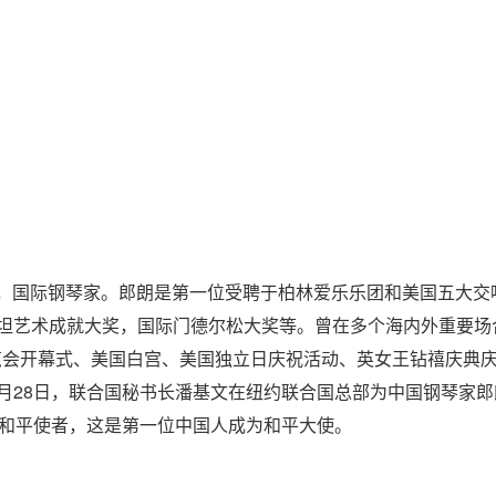
河区，国际钢琴家。郎朗是第一位受聘于柏林爱乐乐团和美国五大
坦艺术成就大奖，国际门德尔松大奖等。曾在多个海内外重要场
博览会开幕式、美国白宫、美国独立日庆祝活动、英女王钻禧庆典
年10月28日，联合国秘书长潘基文在纽约联合国总部为中国钢琴
位和平使者，这是第一位中国人成为和平大使。