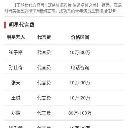
【王鹤棣代言品牌HERA赫妍彩妆 传递卓越之美】 据悉，高端
时尚美妆品牌HERA赫妍宣布，成功签约青年演员王鹤棣担任HE......
明星代言费
明星艺人
代言费
价格区间
崔子格
代言费
10万-30万
孙佳奇
代言费
电话咨询
张天
代言费
10万-30万
王琪
代言费
10万-20万
郑恺
代言费
80万-100万
徐千雅
代言费
10万-30万